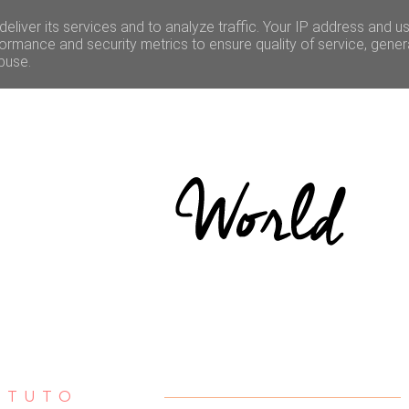
LE
CULTURE
BONNES ADRESSES
CONCOURS
eliver its services and to analyze traffic. Your IP address and u
ormance and security metrics to ensure quality of service, gene
buse.
TUTO