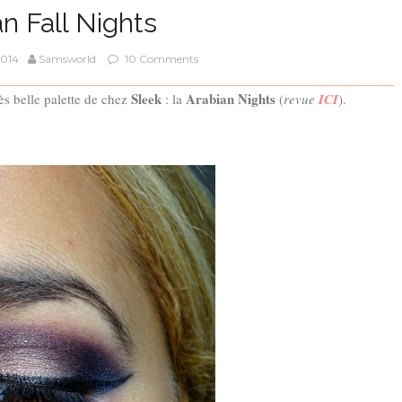
n Fall Nights
2014
Samsworld
10 Comments
Sleek
Arabian Nights
rès belle palette de chez
: la
(
revue
ICI
).