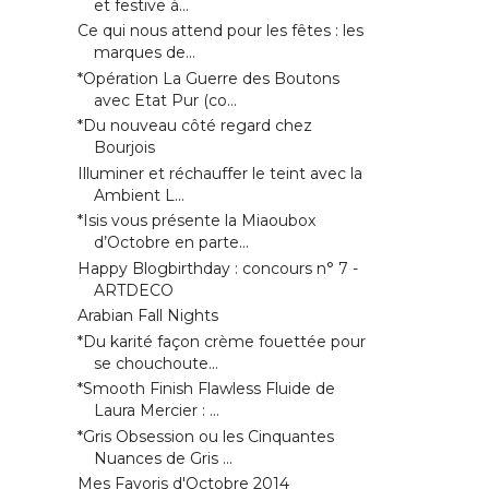
et festive à...
Ce qui nous attend pour les fêtes : les
marques de...
*Opération La Guerre des Boutons
avec Etat Pur (co...
*Du nouveau côté regard chez
Bourjois
Illuminer et réchauffer le teint avec la
Ambient L...
*Isis vous présente la Miaoubox
d’Octobre en parte...
Happy Blogbirthday : concours n° 7 -
ARTDECO
Arabian Fall Nights
*Du karité façon crème fouettée pour
se chouchoute...
*Smooth Finish Flawless Fluide de
Laura Mercier : ...
*Gris Obsession ou les Cinquantes
Nuances de Gris ...
Mes Favoris d'Octobre 2014