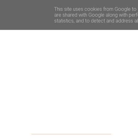
ACCUEIL
BEAUTÉ
VOYAGE
LIFESTY
This site uses cookies from Google to d
are shared with Google along with perf
statistics, and to detect and address a