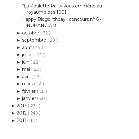
*La Poulette Party vous emmène au
royaume des 1001...
Happy Blogbirthday : concours n° 6 -
NUHANCIAM
octobre
►
( 32 )
septembre
►
( 23 )
août
►
( 19 )
juillet
►
( 21 )
juin
►
( 23 )
mai
►
( 22 )
avril
►
( 22 )
mars
►
( 16 )
février
►
( 18 )
janvier
►
( 20 )
2013
►
( 234 )
2012
►
( 248 )
2011
►
( 43 )