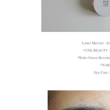
Laura Mercier : fo
*UNE BEAUTY : st
*Boho Green Revolutio
*NARS
Eye Care :