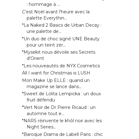
: hommage à ...
C’est Noël avant l’heure avec la
palette Everythin...
*La Naked 2 Basics de Urban Decay :
une palette de...
*Un duo de choc signé UNE Beauty
pour un teint zér...
*Mysekit nous dévoile ses Secrets
d’Orient
*Les nouveautés de NYX Cosmetics
All I want for Christmas is LUSH
Mon Make Up ELLE : quand un
magazine se lance dans...
*Sweet de Lolita Lempicka : un doux
fruit défendu
*Vert Noir de Dr Pierre Ricaud : un
automne tout e...
*NARS réinvente le khôl noir avec les
Night Series...
*Baroque Drama de Labell Paris : chic