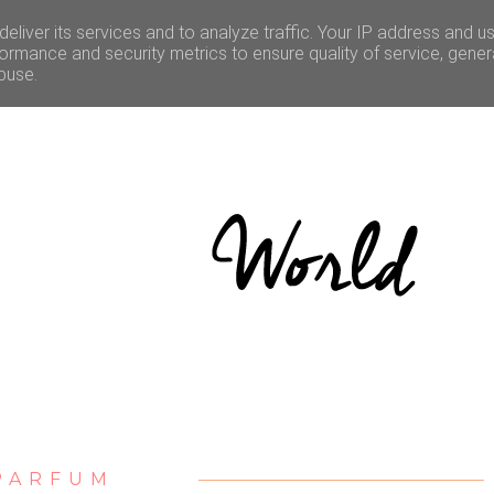
LE
CULTURE
BONNES ADRESSES
CONCOURS
eliver its services and to analyze traffic. Your IP address and u
ormance and security metrics to ensure quality of service, gene
buse.
PARFUM