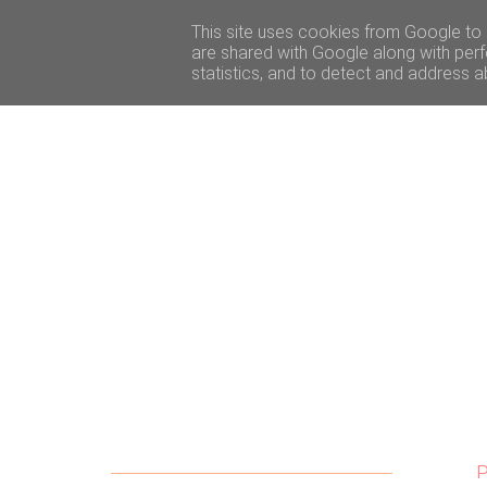
ACCUEIL
BEAUTÉ
VOYAGE
LIFESTY
This site uses cookies from Google to d
are shared with Google along with perf
statistics, and to detect and address a