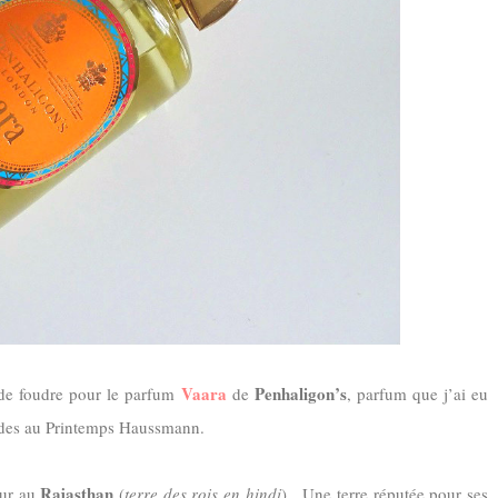
Vaara
Penhaligon’s
p de foudre pour le parfum
de
, parfum que j’ai eu
ades au Printemps Haussmann.
Rajasthan
ur au
(
terre des rois en hindi
). Une terre réputée pour ses