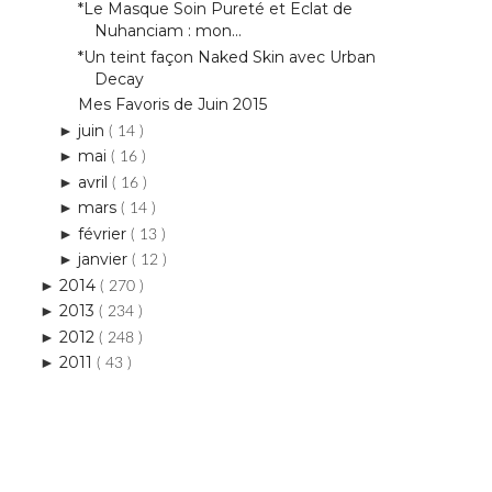
*Le Masque Soin Pureté et Eclat de
Nuhanciam : mon...
*Un teint façon Naked Skin avec Urban
Decay
Mes Favoris de Juin 2015
juin
►
( 14 )
mai
►
( 16 )
avril
►
( 16 )
mars
►
( 14 )
février
►
( 13 )
janvier
►
( 12 )
2014
►
( 270 )
2013
►
( 234 )
2012
►
( 248 )
2011
►
( 43 )