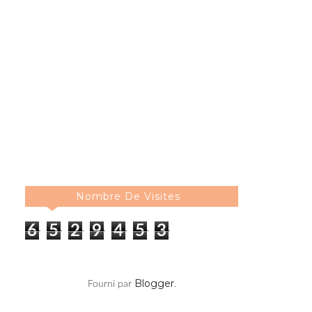
Nombre De Visites
6
5
2
9
4
5
3
Blogger
Fourni par
.