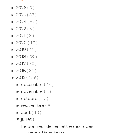
2026
►
( 3 )
2025
►
( 33 )
2024
►
( 59 )
2022
►
( 6 )
2021
►
( 3 )
2020
►
( 17 )
2019
►
( 11 )
2018
►
( 39 )
2017
►
( 50 )
2016
►
( 84 )
2015
▼
( 159 )
décembre
►
( 14 )
novembre
►
( 8 )
octobre
►
( 19 )
septembre
►
( 9 )
août
►
( 10 )
juillet
▼
( 14 )
Le bonheur de remettre des robes
grâce à Bariéderm...