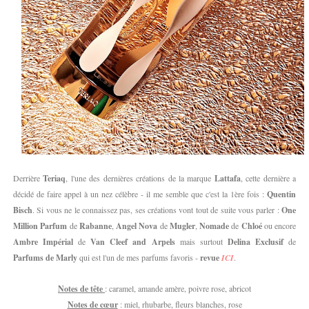
Derrière
Teriaq
, l'une des dernières créations de la marque
Lattafa
, cette dernière a
décidé de faire appel à un nez célèbre - il me semble que c'est la 1ère fois :
Quentin
Bisch
. Si vous ne le connaissez pas, ses créations vont tout de suite vous parler :
One
Million Parfum
de
Rabanne
,
Angel Nova
de
Mugler
,
Nomade
de
Chloé
ou encore
Ambre Impérial
de
Van Cleef and Arpels
mais surtout
Delina Exclusif
de
Parfums de Marly
qui est l'un de mes parfums favoris -
revue
ICI
.
Notes de tête
: caramel, amande amère, poivre rose, abricot
Notes de cœur
: miel, rhubarbe, fleurs blanches, rose