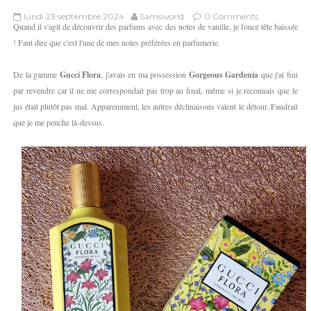
lundi 23 septembre 2024
Samsworld
0 Comments
Quand il s'agit de découvrir des parfums avec des notes de vanille, je fonce tête baissée
! Faut dire que c'est l'une de mes notes préférées en parfumerie.
De la gamme
Gucci Flora
, j'avais en ma possession
Gorgeous Gardenia
que j'ai fini
par revendre car il ne me correspondait pas trop au final, même si je reconnais que le
jus était plutôt pas mal. Apparemment, les autres déclinaisons valent le détour. Faudrait
que je me penche là-dessus.