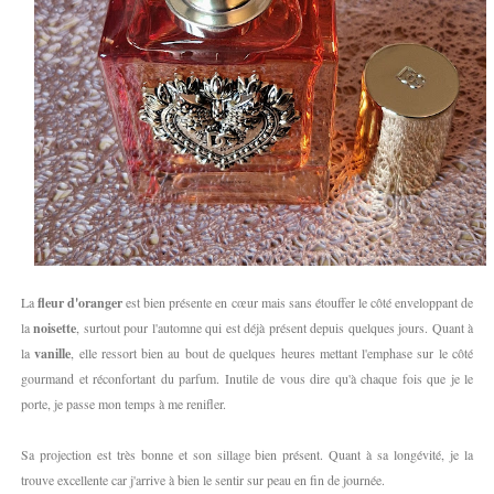
La
fleur d'oranger
est bien présente en cœur mais sans étouffer le côté enveloppant de
la
noisette
, surtout pour l'automne qui est déjà présent depuis quelques jours. Quant à
la
vanille
, elle ressort bien au bout de quelques heures mettant l'emphase sur le côté
gourmand et réconfortant du parfum. Inutile de vous dire qu'à chaque fois que je le
porte, je passe mon temps à me renifler.
Sa projection est très bonne et son sillage bien présent. Quant à sa longévité, je la
trouve excellente car j'arrive à bien le sentir sur peau en fin de journée.