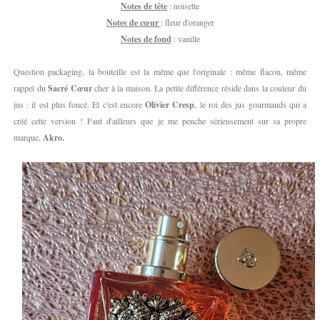
Notes de tête
: noisette
Notes de cœur
: fleur d'oranger
Notes de fond
: vanille
Question packaging, la bouteille est la même que l'originale : même flacon, même
rappel du
Sacré Cœur
cher à la maison. La petite différence réside dans la couleur du
jus : il est plus foncé. Et c'est encore
Olivier Cresp
, le roi des jus gourmands qui a
créé cette version ! Faut d'ailleurs que je me penche sérieusement sur sa propre
marque,
Akro.