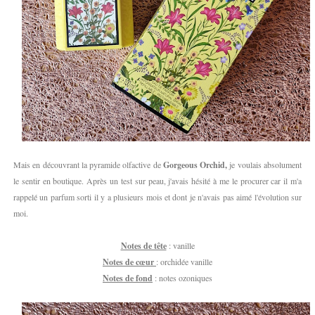
Mais en découvrant la pyramide olfactive de
Gorgeous Orchid,
je voulais absolument
le sentir en boutique. Après un test sur peau, j'avais hésité à me le procurer car il m'a
rappelé un parfum sorti il y a plusieurs mois et dont je n'avais pas aimé l'évolution sur
moi.
Notes de tête
: vanille
Notes de cœur
: orchidée vanille
Notes de fond
: notes ozoniques