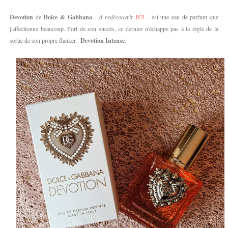
Devotion
de
Dolce & Gabbana
-
à redécouvrir
ICI
- est une eau de parfum que
j'affectionne beaucoup. Fort de son succès, ce dernier n'échappe pas à la règle de la
sortie de son propre flanker :
Devotion Intense
.