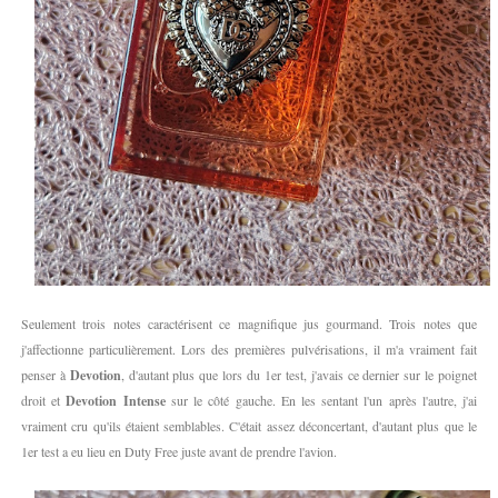
Seulement trois notes caractérisent ce magnifique jus gourmand. Trois notes que
j'affectionne particulièrement. Lors des premières pulvérisations, il m'a vraiment fait
penser à
Devotion
, d'autant plus que lors du 1er test, j'avais ce dernier sur le poignet
droit et
Devotion Intense
sur le côté gauche. En les sentant l'un après l'autre, j'ai
vraiment cru qu'ils étaient semblables. C'était assez déconcertant, d'autant plus que le
1er test a eu lieu en Duty Free juste avant de prendre l'avion.