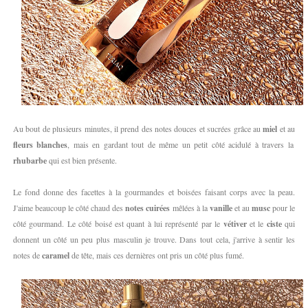
Au bout de plusieurs minutes, il prend des notes douces et sucrées grâce au
miel
et au
fleurs blanches
, mais en gardant tout de même un petit côté acidulé à travers la
rhubarbe
qui est bien présente.
Le fond donne des facettes à la gourmandes et boisées faisant corps avec la peau.
J'aime beaucoup le côté chaud des
notes cuirées
mêlées à la
vanille
et au
musc
pour le
côté gourmand. Le côté boisé est quant à lui représenté par le
vétiver
et le
ciste
qui
donnent un côté un peu plus masculin je trouve. Dans tout cela, j'arrive à sentir les
notes de
caramel
de tête, mais ces dernières ont pris un côté plus fumé.