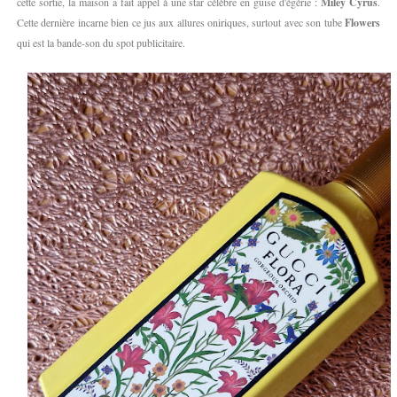
cette sortie, la maison a fait appel à une star célèbre en guise d'égérie :
Miley Cyrus
.
Cette dernière incarne bien ce jus aux allures oniriques, surtout avec son tube
Flowers
qui est la bande-son du spot publicitaire.