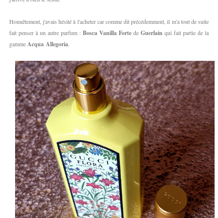
Honnêtement, j'avais hésité à l'acheter car comme dit précédemment, il m'a tout de suite
fait penser à un autre parfum :
Bosca Vanilla
Forte
de
Guerlain
qui fait partie de la
gamme
Acqua
Allegoria
.