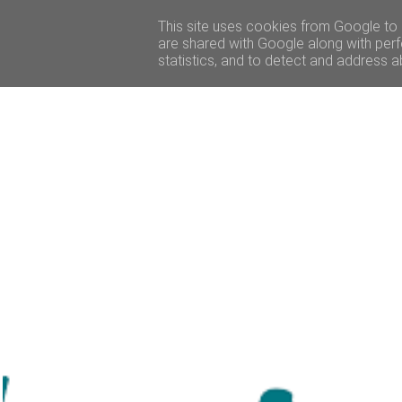
ACCUEIL
BEAUTÉ
VOYAGE
LIFESTY
This site uses cookies from Google to d
are shared with Google along with perf
statistics, and to detect and address a