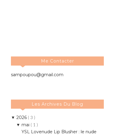
Me Contacter
sampoupou@gmail.com
Les Archives Du Blog
2026
▼
( 3 )
mai
▼
( 1 )
YSL Lovenude Lip Blusher : le nude