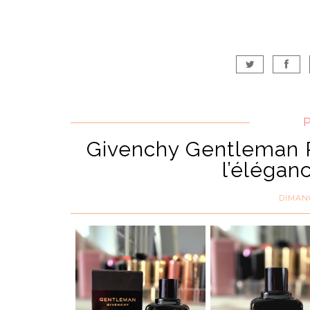
Givenchy Gentleman R
l’élégan
DIMANC