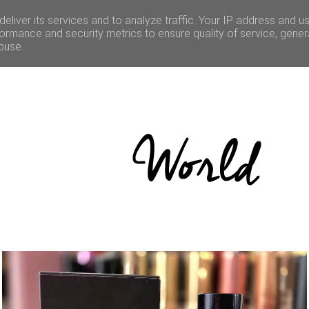
LE
CULTURE
BONNES ADRESSES
CONCOURS
eliver its services and to analyze traffic. Your IP address and u
ormance and security metrics to ensure quality of service, gene
buse.