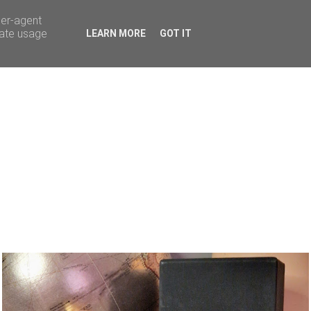
ser-agent
rate usage
LEARN MORE
GOT IT