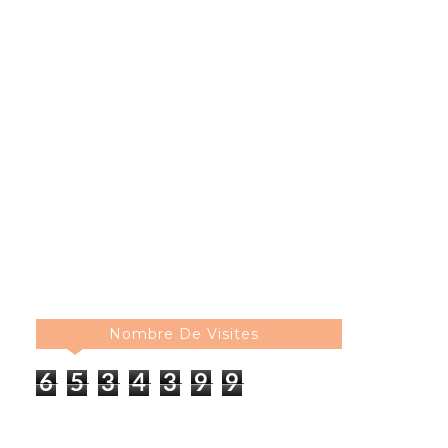
Nombre De Visites
6
5
3
4
3
9
9