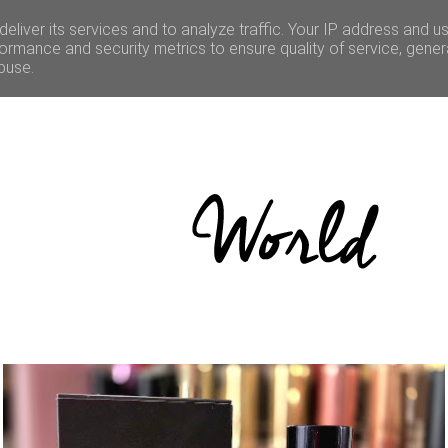
LE
CULTURE
BONNES ADRESSES
CONCOURS
eliver its services and to analyze traffic. Your IP address and u
ormance and security metrics to ensure quality of service, gene
buse.