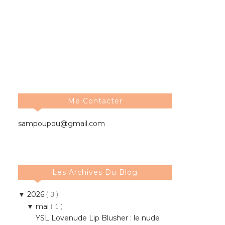
Me Contacter
sampoupou@gmail.com
Les Archives Du Blog
2026
▼
( 3 )
mai
▼
( 1 )
YSL Lovenude Lip Blusher : le nude