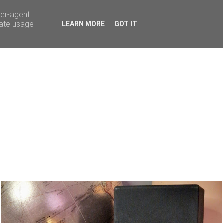
ser-agent
rate usage
LEARN MORE
GOT IT