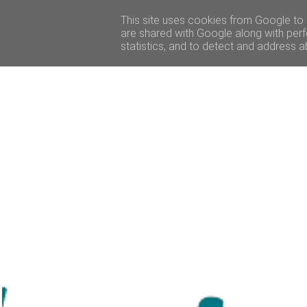
ACCUEIL
BEAUTÉ
VOYAGE
LIFESTY
This site uses cookies from Google to d
are shared with Google along with perf
statistics, and to detect and address a