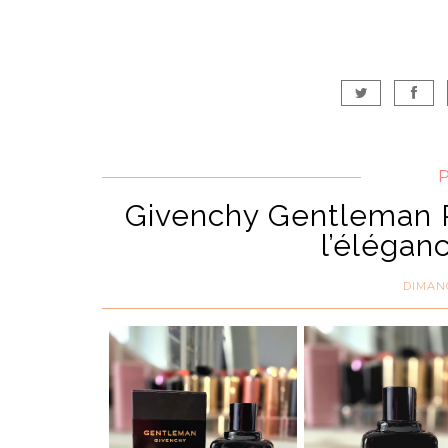
Givenchy Gentleman R
l’élégan
DIMANC