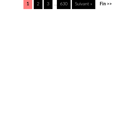
1
2
3
...
630
Suivant »
Fin >>