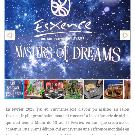
En février 2025, j'ai eu l'immense joie d'avoir pu assister au salon
Esxence, le plus grand salon mondial consacré à la parfumerie de niche,
qui s'est tenu à Milan du 19 au 22 Février, en tant que créatrice de
contenus.Une 15èmé édition qui est devenue une référence mondiale en