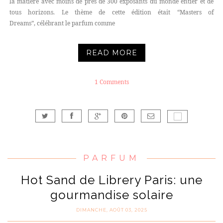
la matière avec moins de près de 300 exposants du monde entier et de
tous horizons. Le thème de cette édition était “Masters of
Dreams”, célébrant le parfum comme
READ MORE
1 Comments
PARFUM
Hot Sand de Librery Paris: une
gourmandise solaire
DIMANCHE, AOÛT 03, 2025