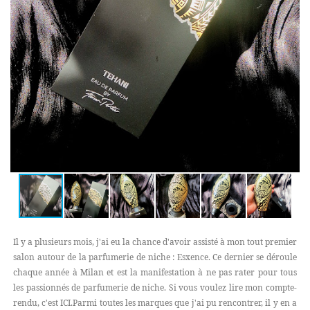
Il y a plusieurs mois, j'ai eu la chance d'avoir assisté à mon tout premier
salon autour de la parfumerie de niche : Esxence. Ce dernier se déroule
chaque année à Milan et est la manifestation à ne pas rater pour tous
les passionnés de parfumerie de niche. Si vous voulez lire mon compte-
rendu, c'est ICI.Parmi toutes les marques que j'ai pu rencontrer, il y en a