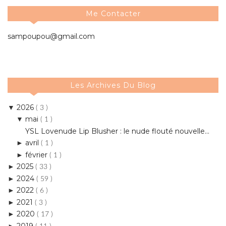
Me Contacter
sampoupou@gmail.com
Les Archives Du Blog
2026
▼
( 3 )
mai
▼
( 1 )
YSL Lovenude Lip Blusher : le nude flouté nouvelle...
avril
►
( 1 )
février
►
( 1 )
2025
►
( 33 )
2024
►
( 59 )
2022
►
( 6 )
2021
►
( 3 )
2020
►
( 17 )
2019
►