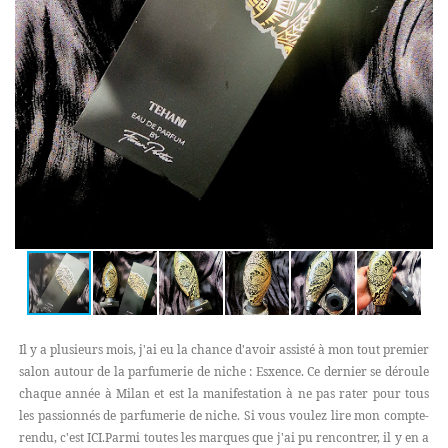
Il y a plusieurs mois, j'ai eu la chance d'avoir assisté à mon tout premier
salon autour de la parfumerie de niche : Esxence. Ce dernier se déroule
chaque année à Milan et est la manifestation à ne pas rater pour tous
les passionnés de parfumerie de niche. Si vous voulez lire mon compte-
rendu, c'est ICI.Parmi toutes les marques que j'ai pu rencontrer, il y en a