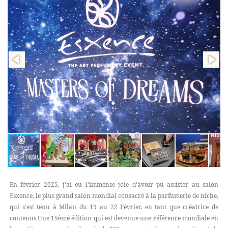
En février 2025, j'ai eu l'immense joie d'avoir pu assister au salon
Esxence, le plus grand salon mondial consacré à la parfumerie de niche,
qui s'est tenu à Milan du 19 au 22 Février, en tant que créatrice de
contenus.Une 15èmé édition qui est devenue une référence mondiale en