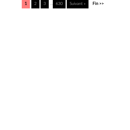
1
2
3
...
630
Suivant »
Fin >>