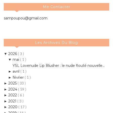
Me Contacter
sampoupou@gmail.com
Les Archives Du Blog
2026
▼
( 3 )
mai
▼
( 1 )
YSL Lovenude Lip Blusher : le nude flouté nouvelle...
avril
►
( 1 )
février
►
( 1 )
2025
►
( 33 )
2024
►
( 59 )
2022
►
( 6 )
2021
►
( 3 )
2020
►
( 17 )
2019
►