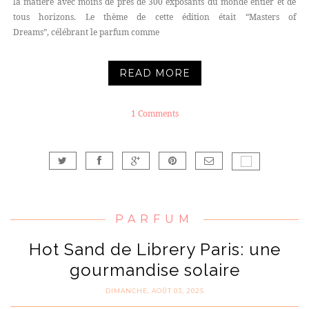
la matière avec moins de près de 300 exposants du monde entier et de
tous horizons. Le thème de cette édition était “Masters of
Dreams”, célébrant le parfum comme
READ MORE
1 Comments
PARFUM
Hot Sand de Librery Paris: une
gourmandise solaire
DIMANCHE, AOÛT 03, 2025