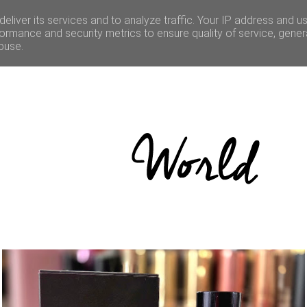
LE
CULTURE
BONNES ADRESSES
CONCOURS
eliver its services and to analyze traffic. Your IP address and u
ormance and security metrics to ensure quality of service, gene
buse.