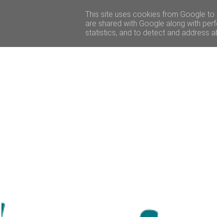
ACCUEIL
BEAUTÉ
VOYAGE
LIFESTY
This site uses cookies from Google to d
are shared with Google along with perf
statistics, and to detect and address a