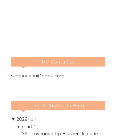
Me Contacter
sampoupou@gmail.com
Les Archives Du Blog
2026
▼
( 3 )
mai
▼
( 1 )
YSL Lovenude Lip Blusher : le nude