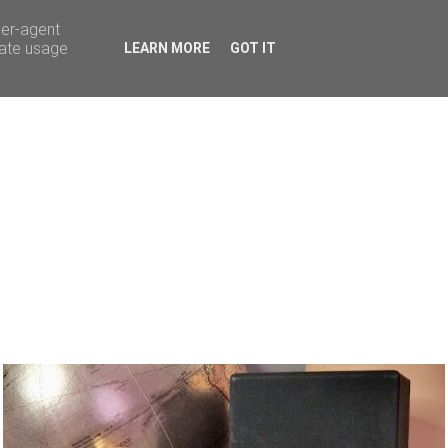
ser-agent
rate usage
LEARN MORE
GOT IT