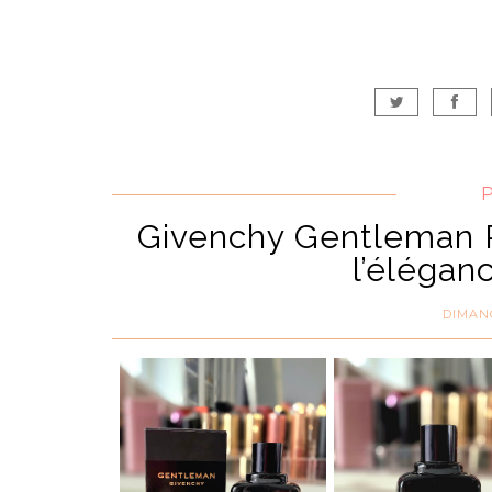
Givenchy Gentleman R
l’élégan
DIMANC