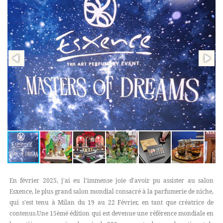
En février 2025, j'ai eu l'immense joie d'avoir pu assister au salon
Esxence, le plus grand salon mondial consacré à la parfumerie de niche,
qui s'est tenu à Milan du 19 au 22 Février, en tant que créatrice de
contenus.Une 15èmé édition qui est devenue une référence mondiale en