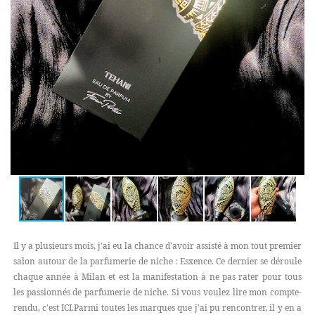
Il y a plusieurs mois, j'ai eu la chance d'avoir assisté à mon tout premier
salon autour de la parfumerie de niche : Esxence. Ce dernier se déroule
chaque année à Milan et est la manifestation à ne pas rater pour tous
les passionnés de parfumerie de niche. Si vous voulez lire mon compte-
rendu, c'est ICI.Parmi toutes les marques que j'ai pu rencontrer, il y en a