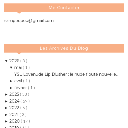
Me Contacter
sampoupou@gmail.com
Les Archives Du Blog
2026
▼
( 3 )
mai
▼
( 1 )
YSL Lovenude Lip Blusher : le nude flouté nouvelle...
avril
►
( 1 )
février
►
( 1 )
2025
►
( 33 )
2024
►
( 59 )
2022
►
( 6 )
2021
►
( 3 )
2020
►
( 17 )
2019
►