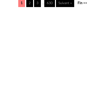
1
2
3
...
630
Suivant »
Fin >>