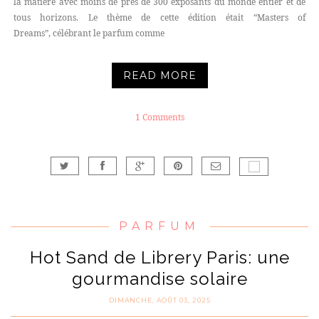
la matière avec moins de près de 300 exposants du monde entier et de
tous horizons. Le thème de cette édition était “Masters of
Dreams”, célébrant le parfum comme
READ MORE
1 Comments
PARFUM
Hot Sand de Librery Paris: une
gourmandise solaire
DIMANCHE, AOÛT 03, 2025