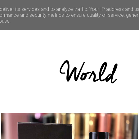
LE
CULTURE
BONNES ADRESSES
CONCOURS
eliver its services and to analyze traffic. Your IP address and u
ormance and security metrics to ensure quality of service, gene
buse.