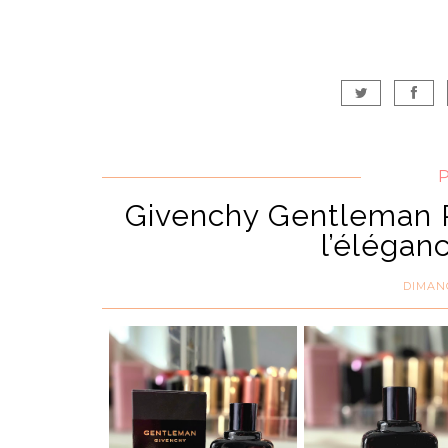
Givenchy Gentleman R
l’élégan
DIMANC