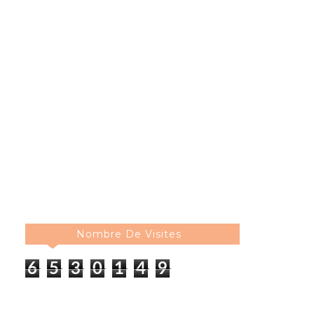
Nombre De Visites
6
5
3
0
1
5
0