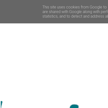
ACCUEIL
BEAUTÉ
VOYAGE
LIFESTY
This site uses cookies from Google to d
are shared with Google along with perf
statistics, and to detect and address a