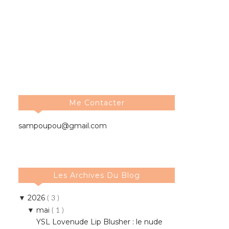
Me Contacter
sampoupou@gmail.com
Les Archives Du Blog
2026
▼
( 3 )
mai
▼
( 1 )
YSL Lovenude Lip Blusher : le nude