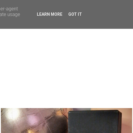
ser-agent
rate usage
LEARN MORE
GOT IT