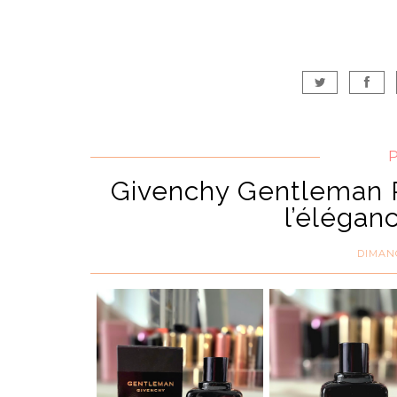
Givenchy Gentleman R
l’élégan
DIMANC