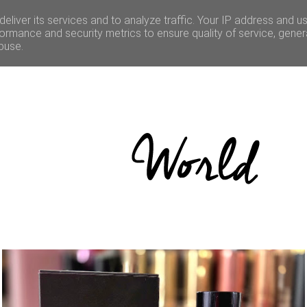
LE
CULTURE
BONNES ADRESSES
CONCOURS
eliver its services and to analyze traffic. Your IP address and u
ormance and security metrics to ensure quality of service, gene
buse.