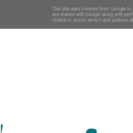
ACCUEIL
BEAUTÉ
VOYAGE
LIFESTY
This site uses cookies from Google to d
are shared with Google along with perf
statistics, and to detect and address a