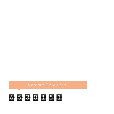
Nombre De Visites
6
5
3
0
1
5
1