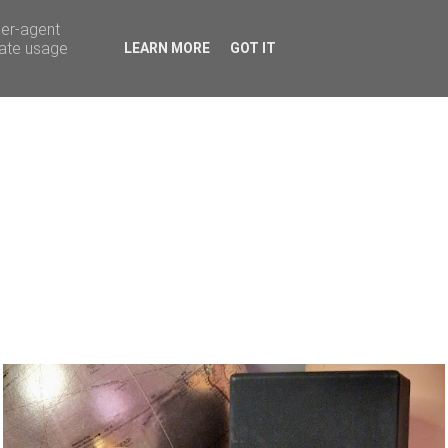
ser-agent
rate usage
LEARN MORE
GOT IT