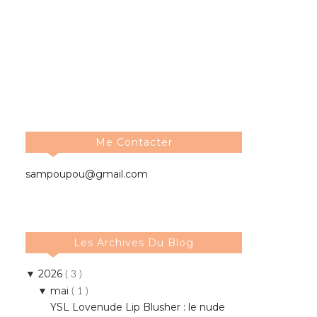
Me Contacter
sampoupou@gmail.com
Les Archives Du Blog
2026
▼
( 3 )
mai
▼
( 1 )
YSL Lovenude Lip Blusher : le nude