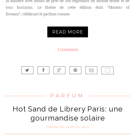
la matière avec moins de près de 300 exposants du monde entier et de
tous horizons. Le thème de cette édition était “Masters of
Dreams”, célébrant le parfum comme
READ MORE
1 Comments
PARFUM
Hot Sand de Librery Paris: une
gourmandise solaire
DIMANCHE, AOÛT 03, 2025