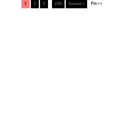
1
2
3
...
630
Suivant »
Fin >>