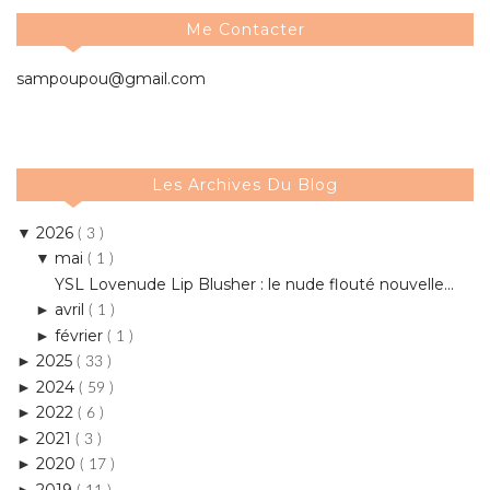
Me Contacter
sampoupou@gmail.com
Les Archives Du Blog
2026
▼
( 3 )
mai
▼
( 1 )
YSL Lovenude Lip Blusher : le nude flouté nouvelle...
avril
►
( 1 )
février
►
( 1 )
2025
►
( 33 )
2024
►
( 59 )
2022
►
( 6 )
2021
►
( 3 )
2020
►
( 17 )
2019
►