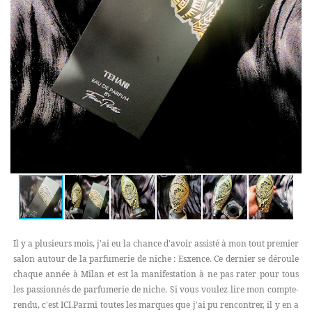
Il y a plusieurs mois, j'ai eu la chance d'avoir assisté à mon tout premier
salon autour de la parfumerie de niche : Esxence. Ce dernier se déroule
chaque année à Milan et est la manifestation à ne pas rater pour tous
les passionnés de parfumerie de niche. Si vous voulez lire mon compte-
rendu, c'est ICI.Parmi toutes les marques que j'ai pu rencontrer, il y en a