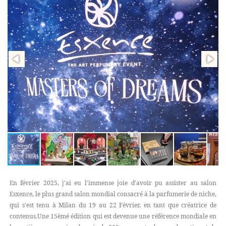
En février 2025, j'ai eu l'immense joie d'avoir pu assister au salon
Esxence, le plus grand salon mondial consacré à la parfumerie de niche,
qui s'est tenu à Milan du 19 au 22 Février, en tant que créatrice de
contenus.Une 15èmé édition qui est devenue une référence mondiale en