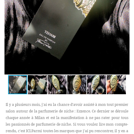
Il y a plusieurs mois, j'ai eu la chance d'avoir assisté à mon tout premier
salon autour de la parfumerie de niche : Esxence. Ce dernier se déroule
chaque année à Milan et est la manifestation à ne pas rater pour tous
les passionnés de parfumerie de niche. Si vous voulez lire mon compte-
rendu, c'est ICI.Parmi toutes les marques que j'ai pu rencontrer, il y en a