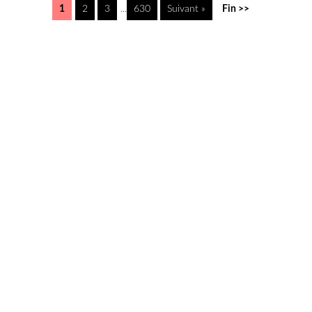
1
2
3
...
630
Suivant »
Fin >>