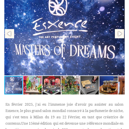
En février 2025, j'ai eu l'immense joie d'avoir pu assister au salon
Esxence, le plus grand salon mondial consacré à la parfumerie de niche,
qui s'est tenu à Milan du 19 au 22 Février, en tant que créatrice de
contenus.Une 15èmé édition qui est devenue une référence mondiale en