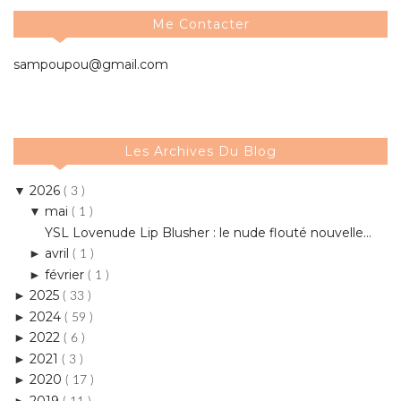
Me Contacter
sampoupou@gmail.com
Les Archives Du Blog
2026
▼
( 3 )
mai
▼
( 1 )
YSL Lovenude Lip Blusher : le nude flouté nouvelle...
avril
►
( 1 )
février
►
( 1 )
2025
►
( 33 )
2024
►
( 59 )
2022
►
( 6 )
2021
►
( 3 )
2020
►
( 17 )
2019
►