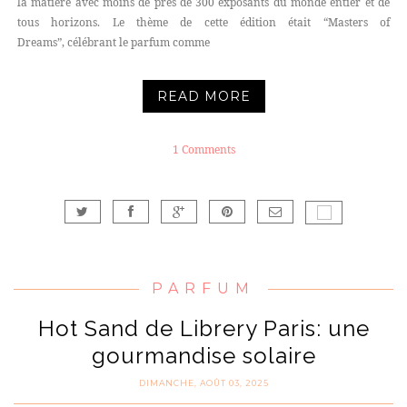
la matière avec moins de près de 300 exposants du monde entier et de
tous horizons. Le thème de cette édition était “Masters of
Dreams”, célébrant le parfum comme
READ MORE
1 Comments
PARFUM
Hot Sand de Librery Paris: une
gourmandise solaire
DIMANCHE, AOÛT 03, 2025