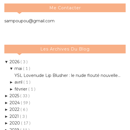
Me Contacter
sampoupou@gmail.com
Les Archives Du Blog
2026
▼
( 3 )
mai
▼
( 1 )
YSL Lovenude Lip Blusher : le nude flouté nouvelle...
avril
►
( 1 )
février
►
( 1 )
2025
►
( 33 )
2024
►
( 59 )
2022
►
( 6 )
2021
►
( 3 )
2020
►
( 17 )
2019
►