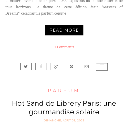
la matière avec moins de près de 300 exposants du monde entier et de
tous horizons. Le thème de cette édition était “Masters of
Dreams”, célébrant le parfum comme
READ MORE
1 Comments
PARFUM
Hot Sand de Librery Paris: une
gourmandise solaire
DIMANCHE, AOÛT 03, 2025