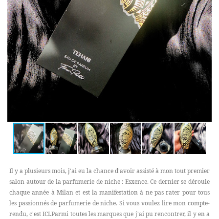
Il y a plusieurs mois, j'ai eu la chance d'avoir assisté à mon tout premier
salon autour de la parfumerie de niche : Esxence. Ce dernier se déroule
chaque année à Milan et est la manifestation à ne pas rater pour tous
les passionnés de parfumerie de niche. Si vous voulez lire mon compte-
rendu, c'est ICI.Parmi toutes les marques que j'ai pu rencontrer, il y en a