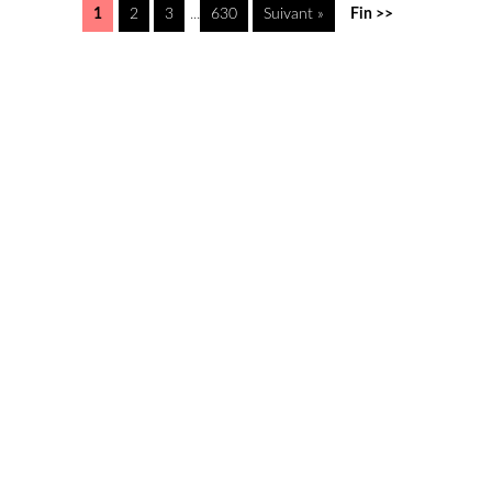
1
2
3
...
630
Suivant »
Fin >>