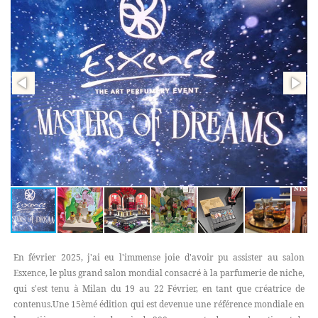
En février 2025, j'ai eu l'immense joie d'avoir pu assister au salon
Esxence, le plus grand salon mondial consacré à la parfumerie de niche,
qui s'est tenu à Milan du 19 au 22 Février, en tant que créatrice de
contenus.Une 15èmé édition qui est devenue une référence mondiale en