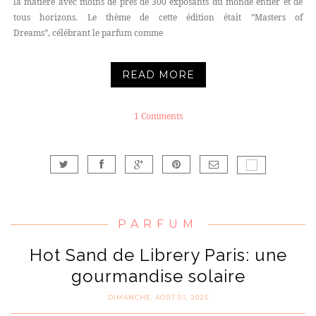
la matière avec moins de près de 300 exposants du monde entier et de
tous horizons. Le thème de cette édition était “Masters of
Dreams”, célébrant le parfum comme
READ MORE
1 Comments
PARFUM
Hot Sand de Librery Paris: une
gourmandise solaire
DIMANCHE, AOÛT 03, 2025