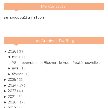
Me Contacter
sampoupou@gmail.com
Les Archives Du Blog
2026
▼
( 3 )
mai
▼
( 1 )
YSL Lovenude Lip Blusher : le nude flouté nouvelle...
avril
►
( 1 )
février
►
( 1 )
2025
►
( 33 )
2024
►
( 59 )
2022
►
( 6 )
2021
►
( 3 )
2020
►
( 17 )
2019
►