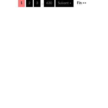
1
2
3
...
630
Suivant »
Fin >>