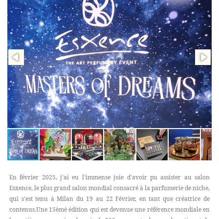
En février 2025, j'ai eu l'immense joie d'avoir pu assister au salon
Esxence, le plus grand salon mondial consacré à la parfumerie de niche,
qui s'est tenu à Milan du 19 au 22 Février, en tant que créatrice de
contenus.Une 15èmé édition qui est devenue une référence mondiale en