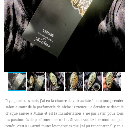
Il y a plusieurs mois, j'ai eu la chance d'avoir assisté à mon tout premier
salon autour de la parfumerie de niche : Esxence. Ce dernier se déroule
chaque année à Milan et est la manifestation à ne pas rater pour tous
les passionnés de parfumerie de niche. Si vous voulez lire mon compte-
rendu, c'est ICI.Parmi toutes les marques que j'ai pu rencontrer, il y en a