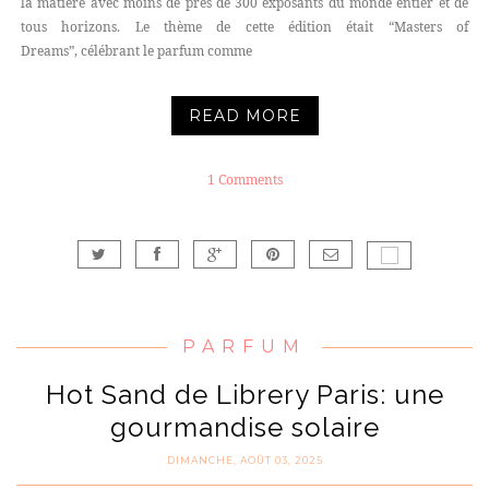
la matière avec moins de près de 300 exposants du monde entier et de
tous horizons. Le thème de cette édition était “Masters of
Dreams”, célébrant le parfum comme
READ MORE
1 Comments
PARFUM
Hot Sand de Librery Paris: une
gourmandise solaire
DIMANCHE, AOÛT 03, 2025