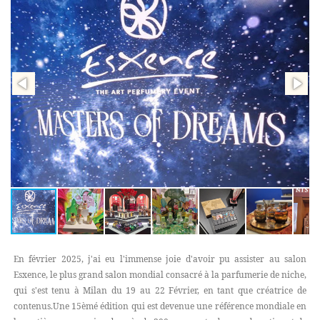
En février 2025, j'ai eu l'immense joie d'avoir pu assister au salon
Esxence, le plus grand salon mondial consacré à la parfumerie de niche,
qui s'est tenu à Milan du 19 au 22 Février, en tant que créatrice de
contenus.Une 15èmé édition qui est devenue une référence mondiale en