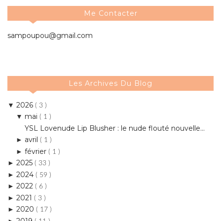
Me Contacter
sampoupou@gmail.com
Les Archives Du Blog
2026
▼
( 3 )
mai
▼
( 1 )
YSL Lovenude Lip Blusher : le nude flouté nouvelle...
avril
►
( 1 )
février
►
( 1 )
2025
►
( 33 )
2024
►
( 59 )
2022
►
( 6 )
2021
►
( 3 )
2020
►
( 17 )
2019
►