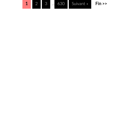
1
2
3
...
630
Suivant »
Fin >>