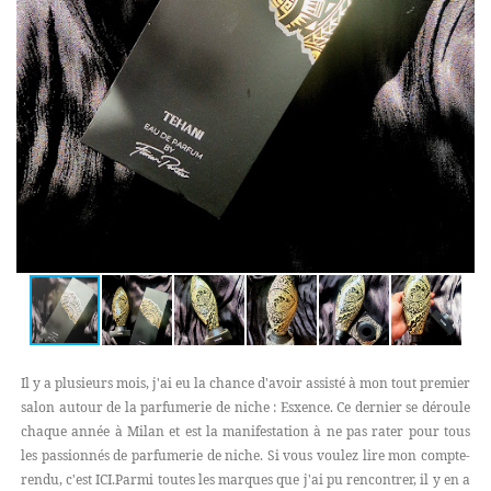
Il y a plusieurs mois, j'ai eu la chance d'avoir assisté à mon tout premier
salon autour de la parfumerie de niche : Esxence. Ce dernier se déroule
chaque année à Milan et est la manifestation à ne pas rater pour tous
les passionnés de parfumerie de niche. Si vous voulez lire mon compte-
rendu, c'est ICI.Parmi toutes les marques que j'ai pu rencontrer, il y en a