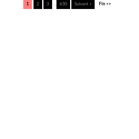
1
2
3
...
630
Suivant »
Fin >>