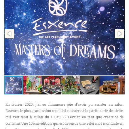
En février 2025, j'ai eu l'immense joie d'avoir pu assister au salon
Esxence, le plus grand salon mondial consacré à la parfumerie de niche,
qui s'est tenu à Milan du 19 au 22 Février, en tant que créatrice de
contenus.Une 15èmé édition qui est devenue une référence mondiale en