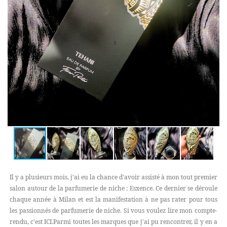
Il y a plusieurs mois, j'ai eu la chance d'avoir assisté à mon tout premier
salon autour de la parfumerie de niche : Esxence. Ce dernier se déroule
chaque année à Milan et est la manifestation à ne pas rater pour tous
les passionnés de parfumerie de niche. Si vous voulez lire mon compte-
rendu, c'est ICI.Parmi toutes les marques que j'ai pu rencontrer, il y en a