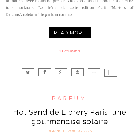
la matière avec moins de près de 300 exposants du monde entier et de
tous horizons. Le thème de cette édition était “Masters of
Dreams”, célébrant le parfum comme
READ MORE
1 Comments
PARFUM
Hot Sand de Librery Paris: une
gourmandise solaire
DIMANCHE, AOÛT 03, 2025