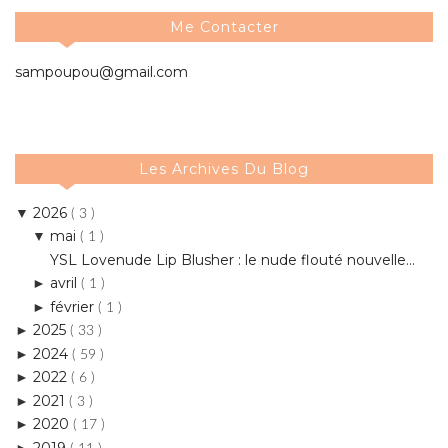
Me Contacter
sampoupou@gmail.com
Les Archives Du Blog
2026
▼
( 3 )
mai
▼
( 1 )
YSL Lovenude Lip Blusher : le nude flouté nouvelle...
avril
►
( 1 )
février
►
( 1 )
2025
►
( 33 )
2024
►
( 59 )
2022
►
( 6 )
2021
►
( 3 )
2020
►
( 17 )
2019
►