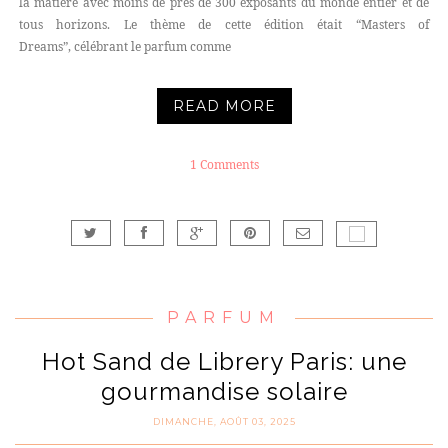
la matière avec moins de près de 300 exposants du monde entier et de
tous horizons. Le thème de cette édition était “Masters of
Dreams”, célébrant le parfum comme
READ MORE
1 Comments
PARFUM
Hot Sand de Librery Paris: une
gourmandise solaire
DIMANCHE, AOÛT 03, 2025