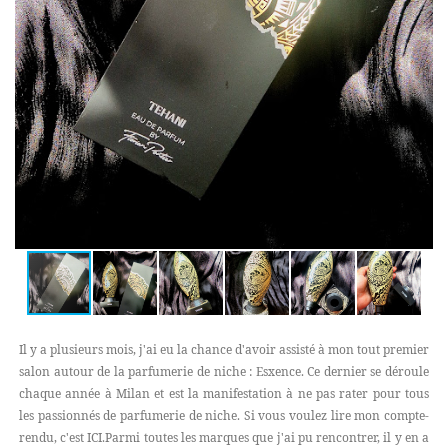
Il y a plusieurs mois, j'ai eu la chance d'avoir assisté à mon tout premier
salon autour de la parfumerie de niche : Esxence. Ce dernier se déroule
chaque année à Milan et est la manifestation à ne pas rater pour tous
les passionnés de parfumerie de niche. Si vous voulez lire mon compte-
rendu, c'est ICI.Parmi toutes les marques que j'ai pu rencontrer, il y en a