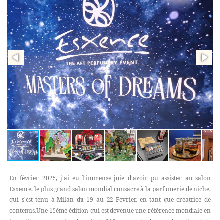
En février 2025, j'ai eu l'immense joie d'avoir pu assister au salon
Esxence, le plus grand salon mondial consacré à la parfumerie de niche,
qui s'est tenu à Milan du 19 au 22 Février, en tant que créatrice de
contenus.Une 15èmé édition qui est devenue une référence mondiale en