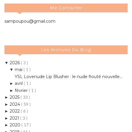
Me Contacter
sampoupou@gmail.com
Les Archives Du Blog
2026
▼
( 3 )
mai
▼
( 1 )
YSL Lovenude Lip Blusher : le nude flouté nouvelle...
avril
►
( 1 )
février
►
( 1 )
2025
►
( 33 )
2024
►
( 59 )
2022
►
( 6 )
2021
►
( 3 )
2020
►
( 17 )
2019
►