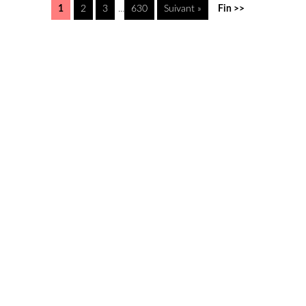
1
2
3
...
630
Suivant »
Fin >>