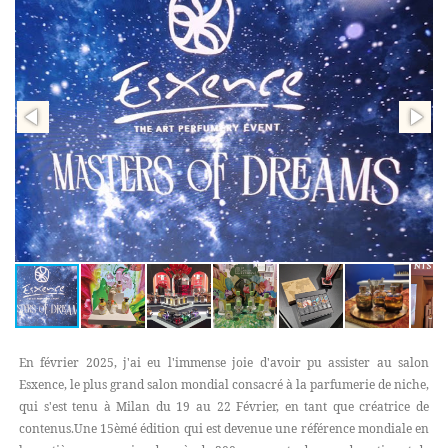
En février 2025, j'ai eu l'immense joie d'avoir pu assister au salon
Esxence, le plus grand salon mondial consacré à la parfumerie de niche,
qui s'est tenu à Milan du 19 au 22 Février, en tant que créatrice de
contenus.Une 15èmé édition qui est devenue une référence mondiale en