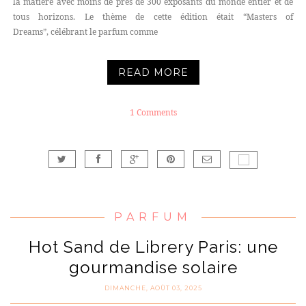
la matière avec moins de près de 300 exposants du monde entier et de
tous horizons. Le thème de cette édition était “Masters of
Dreams”, célébrant le parfum comme
READ MORE
1 Comments
PARFUM
Hot Sand de Librery Paris: une
gourmandise solaire
DIMANCHE, AOÛT 03, 2025