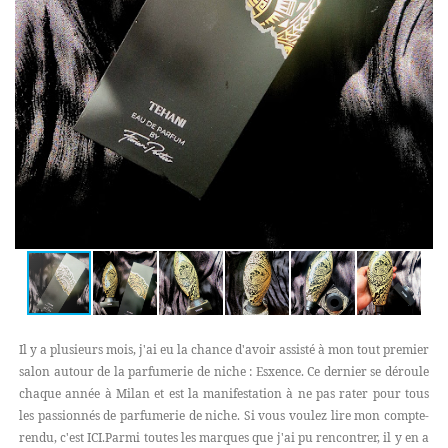
Il y a plusieurs mois, j'ai eu la chance d'avoir assisté à mon tout premier
salon autour de la parfumerie de niche : Esxence. Ce dernier se déroule
chaque année à Milan et est la manifestation à ne pas rater pour tous
les passionnés de parfumerie de niche. Si vous voulez lire mon compte-
rendu, c'est ICI.Parmi toutes les marques que j'ai pu rencontrer, il y en a