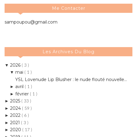
Me Contacter
sampoupou@gmail.com
Les Archives Du Blog
2026
▼
( 3 )
mai
▼
( 1 )
YSL Lovenude Lip Blusher : le nude flouté nouvelle...
avril
►
( 1 )
février
►
( 1 )
2025
►
( 33 )
2024
►
( 59 )
2022
►
( 6 )
2021
►
( 3 )
2020
►
( 17 )
2019
►