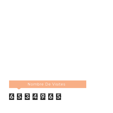
Nombre De Visites
6
5
3
4
9
6
5