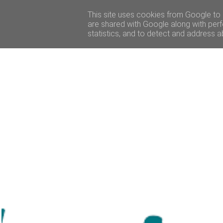
ACCUEIL
BEAUTÉ
VOYAGE
LIFESTY
This site uses cookies from Google to d
are shared with Google along with perf
statistics, and to detect and address a