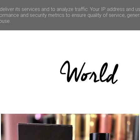
LE
CULTURE
BONNES ADRESSES
CONCOURS
eliver its services and to analyze traffic. Your IP address and u
ormance and security metrics to ensure quality of service, gene
buse.