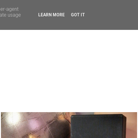
ser-agent
rate usage
LEARN MORE
GOT IT