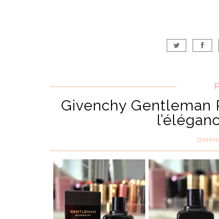
Givenchy Gentleman R
l’élégan
DIMANC