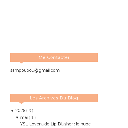
Me Contacter
sampoupou@gmail.com
Les Archives Du Blog
2026
▼
( 3 )
mai
▼
( 1 )
YSL Lovenude Lip Blusher : le nude