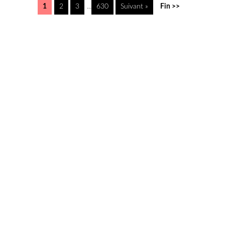
1
2
3
...
630
Suivant »
Fin >>