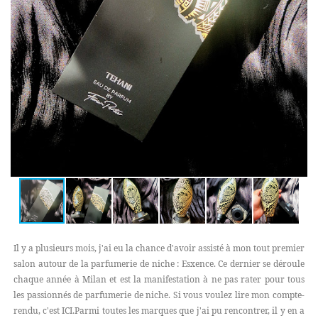
Il y a plusieurs mois, j'ai eu la chance d'avoir assisté à mon tout premier
salon autour de la parfumerie de niche : Esxence. Ce dernier se déroule
chaque année à Milan et est la manifestation à ne pas rater pour tous
les passionnés de parfumerie de niche. Si vous voulez lire mon compte-
rendu, c'est ICI.Parmi toutes les marques que j'ai pu rencontrer, il y en a