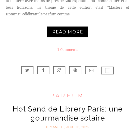
la matière avec moins de près de 300 exposants du monde entier et de
tous horizons. Le thème de cette édition était “Masters of
Dreams”, célébrant le parfum comme
READ MORE
1 Comments
PARFUM
Hot Sand de Librery Paris: une
gourmandise solaire
DIMANCHE, AOÛT 03, 2025