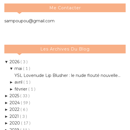
Me Contacter
sampoupou@gmail.com
Les Archives Du Blog
2026
▼
( 3 )
mai
▼
( 1 )
YSL Lovenude Lip Blusher : le nude flouté nouvelle...
avril
►
( 1 )
février
►
( 1 )
2025
►
( 33 )
2024
►
( 59 )
2022
►
( 6 )
2021
►
( 3 )
2020
►
( 17 )
2019
►