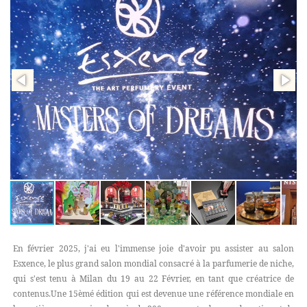
En février 2025, j'ai eu l'immense joie d'avoir pu assister au salon
Esxence, le plus grand salon mondial consacré à la parfumerie de niche,
qui s'est tenu à Milan du 19 au 22 Février, en tant que créatrice de
contenus.Une 15èmé édition qui est devenue une référence mondiale en