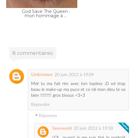
8 commentaires:
Unknown
20 juin 2012 à 19:09
Mdr tu ma fait rire avec ton topless ;D xd trop
beau le make-up ma puce et ce ràl mon dieu te va
bien !!!!!!!!! gros bisous <3<3
Répondre
Réponses
20 juin 2012 à 19:18
Samsworld
LOL, quand je me suis tiré le portrait
ça m'a fait bizarre. Du coup c'est
doudou qui a pris la dernière photo.