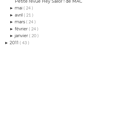
mars
►
( 24 )
février
►
( 24 )
janvier
►
( 20 )
2011
►
( 43 )