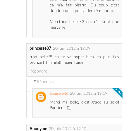
Merci ma belle <3 ces ràls sont une
merveille !
princesse37
20 juin 2012 à 19:09
trop belle!!!! ca te va hyper bien en plus t'es
bronzé hihihihihi!!! magnifqiue
Répondre
Réponses
20 juin 2012 à 19:19
Samsworld
Merci ma belle, c'est grâce au soleil
Parisien :-))))
Anonyme
20 juin 2012 à 19:10
cela te va super bien !
wahou quel liner !