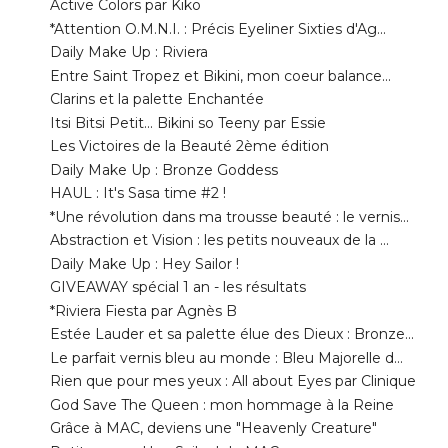
Entre Saint Tropez et Bikini, mon coeur balance...
Clarins et la palette Enchantée
Itsi Bitsi Petit... Bikini so Teeny par Essie
Les Victoires de la Beauté 2ème édition
Daily Make Up : Bronze Goddess
HAUL : It's Sasa time #2 !
*Une révolution dans ma trousse beauté : le vernis...
Abstraction et Vision : les petits nouveaux de la ...
Daily Make Up : Hey Sailor !
GIVEAWAY spécial 1 an - les résultats
*Riviera Fiesta par Agnès B
Estée Lauder et sa palette élue des Dieux : Bronze...
Le parfait vernis bleu au monde : Bleu Majorelle d...
Rien que pour mes yeux : All about Eyes par Clinique
God Save The Queen : mon hommage à la Reine
Grâce à MAC, deviens une "Heavenly Creature"
Petite revue Hey Sailor ! de MAC
mai
►
( 24 )
avril
►
( 21 )