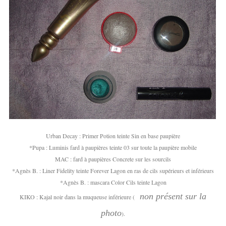
Urban Decay : Primer Potion teinte Sin en base paupière
*Pupa : Luminis fard à paupières teinte 03 sur toute la paupière mobile
MAC : fard à paupières Concrete sur les sourcils
*Agnès B. : Liner Fidelity teinte Forever Lagon en ras de cils supérieurs et inférieurs
*Agnès B. : mascara Color Cils teinte Lagon
non présent sur la
KIKO : Kajal noir dans la muqueuse inférieure (
photo
).