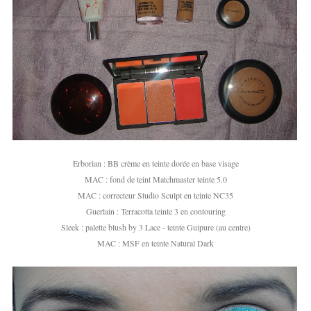
Erborian : BB crème en teinte dorée en base visage
MAC : fond de teint Matchmaster teinte 5.0
MAC : correcteur Studio Sculpt en teinte NC35
Guerlain : Terracotta teinte 3 en contouring
Sleek : palette blush by 3 Lace - teinte Guipure (au centre)
MAC : MSF en teinte Natural Dark