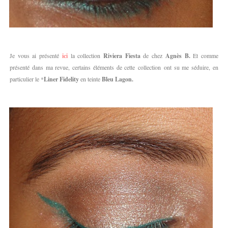
Je vous ai présenté
ici
la collection
Riviera Fiesta
de chez
Agnès B.
Et comme
présenté dans ma revue, certains éléments de cette collection ont su me séduire, en
particulier le *
Liner Fidelity
en teinte
Bleu Lagon.