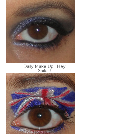
Daily Make Up : Hey
Sailor !
God Save The Queen :
mon hommage à ...