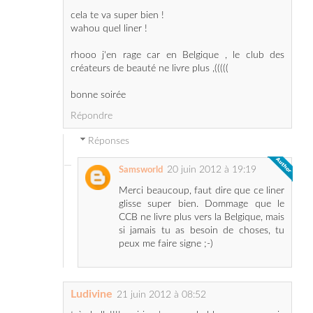
rhooo j'en rage car en Belgique , le club des
créateurs de beauté ne livre plus ,(((((
bonne soirée
Répondre
Réponses
20 juin 2012 à 19:19
Samsworld
Merci beaucoup, faut dire que ce liner
glisse super bien. Dommage que le
CCB ne livre plus vers la Belgique, mais
si jamais tu as besoin de choses, tu
peux me faire signe ;-)
Ludivine
21 juin 2012 à 08:52
très belle!!!! moi je n'ose pas le bleu comme ça, je
trouve que c'est plus joli sur des yeux marrons en
fait