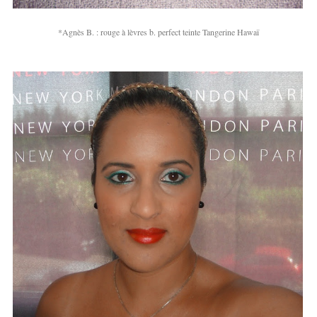
*Agnès B. : rouge à lèvres b. perfect teinte Tangerine Hawaï