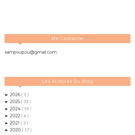
Me Contacter
sampoupou@gmail.com
Les Archives Du Blog
2026
►
( 3 )
2025
►
( 33 )
2024
►
( 59 )
2022
►
( 6 )
2021
►
( 3 )
2020
►
( 17 )
2019
►
( 11 )
2018
►
( 39 )
2017
►
( 50 )