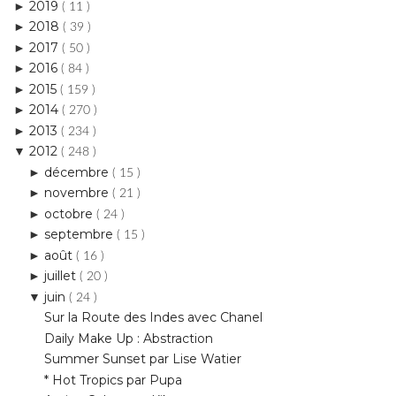
2016
►
( 84 )
2015
►
( 159 )
2014
►
( 270 )
2013
►
( 234 )
2012
▼
( 248 )
décembre
►
( 15 )
novembre
►
( 21 )
octobre
►
( 24 )
septembre
►
( 15 )
août
►
( 16 )
juillet
►
( 20 )
juin
▼
( 24 )
Sur la Route des Indes avec Chanel
Daily Make Up : Abstraction
Summer Sunset par Lise Watier
* Hot Tropics par Pupa
Active Colors par Kiko
*Attention O.M.N.I. : Précis Eyeliner Sixties d'Ag...
Daily Make Up : Riviera