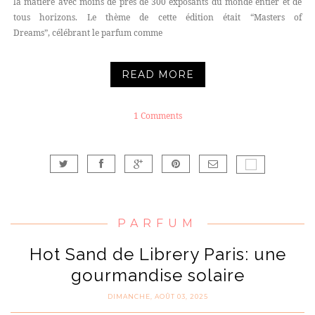
la matière avec moins de près de 300 exposants du monde entier et de
tous horizons. Le thème de cette édition était “Masters of
Dreams”, célébrant le parfum comme
READ MORE
1 Comments
PARFUM
Hot Sand de Librery Paris: une
gourmandise solaire
DIMANCHE, AOÛT 03, 2025