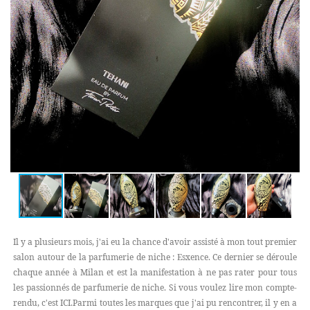
Il y a plusieurs mois, j'ai eu la chance d'avoir assisté à mon tout premier
salon autour de la parfumerie de niche : Esxence. Ce dernier se déroule
chaque année à Milan et est la manifestation à ne pas rater pour tous
les passionnés de parfumerie de niche. Si vous voulez lire mon compte-
rendu, c'est ICI.Parmi toutes les marques que j'ai pu rencontrer, il y en a