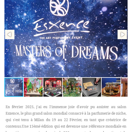
En février 2025, j'ai eu l'immense joie d'avoir pu assister au salon
Esxence, le plus grand salon mondial consacré à la parfumerie de niche,
qui s'est tenu à Milan du 19 au 22 Février, en tant que créatrice de
contenus.Une 15èmé édition qui est devenue une référence mondiale en