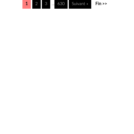
1
2
3
...
630
Suivant »
Fin >>