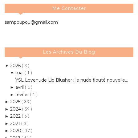
Me Contacter
sampoupou@gmail.com
Les Archives Du Blog
2026
▼
( 3 )
mai
▼
( 1 )
YSL Lovenude Lip Blusher : le nude flouté nouvelle...
avril
►
( 1 )
février
►
( 1 )
2025
►
( 33 )
2024
►
( 59 )
2022
►
( 6 )
2021
►
( 3 )
2020
►
( 17 )
2019
►