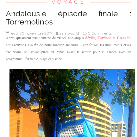
VOYAGE
Andalousie épisode finale :
Torremolinos
jeudi 30 novembre 2017
Samsworld
0 Comments
Après quasiment une semaine de visites non-stop à
Séville
,
Cordoue
et
Grenade
,
nous arrivons à la fin de notre roadtrip andalous. Cette fois-ci les monuments et les
excursions ont laissé place au repos avant le retour pour la France avec au
programme : farniente, plage et piscine.