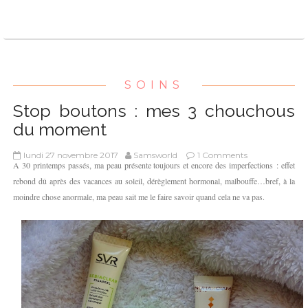
SOINS
Stop boutons : mes 3 chouchous
du moment
lundi 27 novembre 2017
Samsworld
1 Comments
A 30 printemps passés, ma peau présente toujours et encore des imperfections : effet
rebond dû après des vacances au soleil, dérèglement hormonal, malbouffe…bref, à la
moindre chose anormale, ma peau sait me le faire savoir quand cela ne va pas.