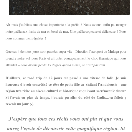
Ah mais j’oubliais une chose importante : la paëlla ! Nous avions enfin pu manger
notre paëlla aux fruits de mer en bord de mer. Une paëlla copieuse et délicieuse ! Nous
nous sommes bien régalées !
Que ces 4 derniers jours sont passées super vite ! Direction l’aéroport de
Malaga
pour
prendre notre vol pour Paris et affronter courageusement le choc thermique qui nous
attendait –
nous avions perdu 15 degrés quand même, ce n’est pas rien
.
D’ailleurs, ce road trip de 12 jours est passé à une vitesse de folie. Je suis
heureuse d’avoir concrétisé ce rêve de petite fille en visitant l’Andalousie : une
région très riche au niveau culturel et historique et qui vaut sacrément le détour.
Si j’avais eu plus de temps, j’aurais pu aller du côté de Cadix…va falloir y
revenir un jour ;-).
J’espère que tous ces récits vous ont plu et que vous
aurez l’envie de découvrir cette magnifique région. Si