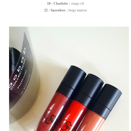
18 - Charlotte :
rouge vif
22 - Speculoos :
beige marron