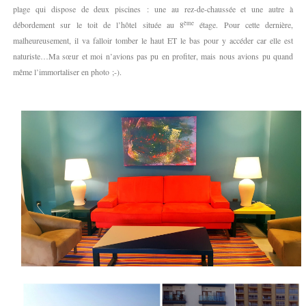
plage qui dispose de deux piscines : une au rez-de-chaussée et une autre à
ème
débordement sur le toit de l’hôtel située au 8
étage. Pour cette dernière,
malheureusement, il va falloir tomber le haut ET le bas pour y accéder car elle est
naturiste…Ma sœur et moi n’avions pas pu en profiter, mais nous avions pu quand
même l’immortaliser en photo ;-).