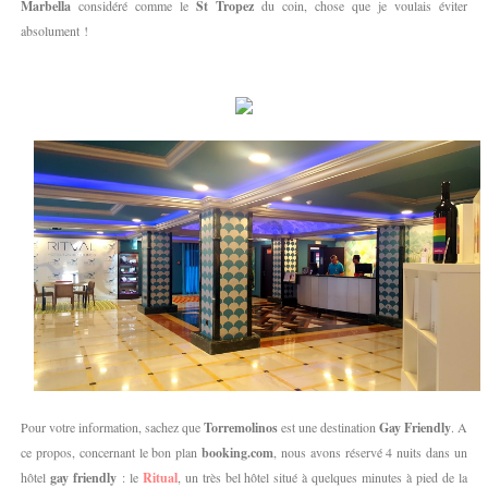
Marbella
considéré comme le
St Tropez
du coin, chose que je voulais éviter
absolument !
Pour votre information, sachez que
Torremolinos
est une destination
Gay Friendly
. A
ce propos, concernant le bon plan
booking.com
, nous avons réservé 4 nuits dans un
hôtel
gay friendly
: le
Ritual
, un très bel hôtel situé à quelques minutes à pied de la