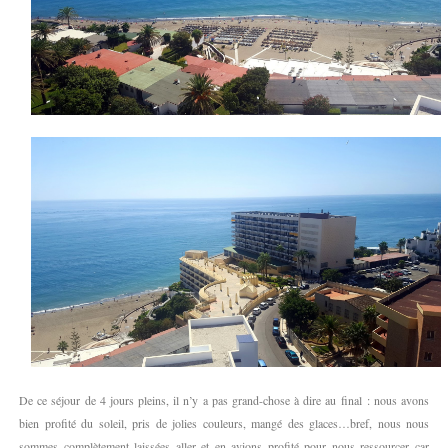
De ce séjour de 4 jours pleins, il n’y a pas grand-chose à dire au final : nous avons
bien profité du soleil, pris de jolies couleurs, mangé des glaces…bref, nous nous
sommes complètement laissées aller et en avions profité pour nous ressourcer car