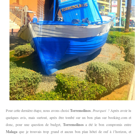
Pour cette dernière étape, nous avons choisi
Torremolinos
.
Pourquoi ?
Après avoir lu
quelques avis, mais surtout, après être tombé sur un bon plan sur booking.com et
donc, pour une question de budget,
Torremolinos
a été le bon compromis entre
Malaga
que je trouvais trop grand et aucun bon plan hôtel de ouf à l’horizon, et