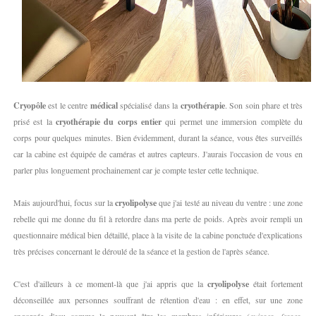
Cryopôle
est le centre
médical
spécialisé dans la
cryothérapie
. Son soin phare et très
prisé est la
cryothérapie du corps entier
qui permet une immersion complète du
corps pour quelques minutes. Bien évidemment, durant la séance, vous êtes surveillés
car la cabine est équipée de caméras et autres capteurs. J'aurais l'occasion de vous en
parler plus longuement prochainement car je compte tester cette technique.
Mais aujourd'hui, focus sur la
cryolipolyse
que j'ai testé au niveau du ventre : une zone
rebelle qui me donne du fil à retordre dans ma perte de poids. Après avoir rempli un
questionnaire médical bien détaillé, place à la visite de la cabine ponctuée d'explications
très précises concernant le déroulé de la séance et la gestion de l'après séance.
C'est d'ailleurs à ce moment-là que j'ai appris que la
cryolipolyse
était fortement
déconseillée aux personnes souffrant de rétention d'eau : en effet, sur une zone
engorgée d'eau comme le peuvent être les membres inférieures (
cuisses, fesses,