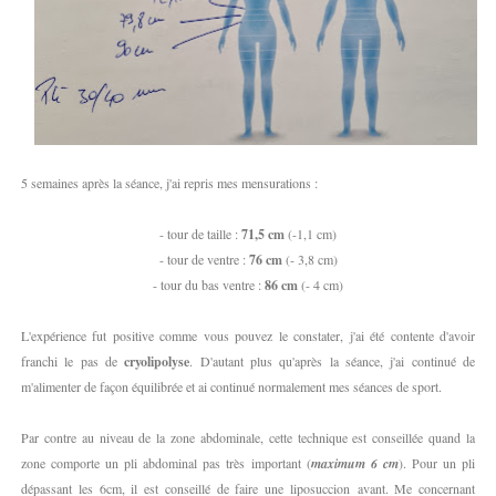
5 semaines après la séance, j'ai repris mes mensurations :
- tour de taille :
71,5 cm
(-1,1 cm)
- tour de ventre :
76 cm
(- 3,8 cm)
- tour du bas ventre :
86 cm
(- 4 cm)
L'expérience fut positive comme vous pouvez le constater, j'ai été contente d'avoir
franchi le pas de
cryolipolyse
. D'autant plus qu'après la séance, j'ai continué de
m'alimenter de façon équilibrée et ai continué normalement mes séances de sport.
Par contre au niveau de la zone abdominale, cette technique est conseillée quand la
zone comporte un pli abdominal pas très important (
maximum 6 cm
). Pour un pli
dépassant les 6cm, il est conseillé de faire une liposuccion avant. Me concernant