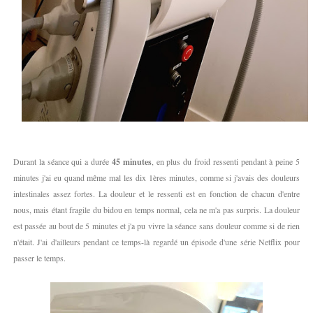
Durant la séance qui a durée
45 minutes
, en plus du froid ressenti pendant à peine 5
minutes j'ai eu quand même mal les dix 1ères minutes, comme si j'avais des douleurs
intestinales assez fortes. La douleur et le ressenti est en fonction de chacun d'entre
nous, mais étant fragile du bidou en temps normal, cela ne m'a pas surpris. La douleur
est passée au bout de 5 minutes et j'a pu vivre la séance sans douleur comme si de rien
n'était. J'ai d'ailleurs pendant ce temps-là regardé un épisode d'une série Netflix pour
passer le temps.