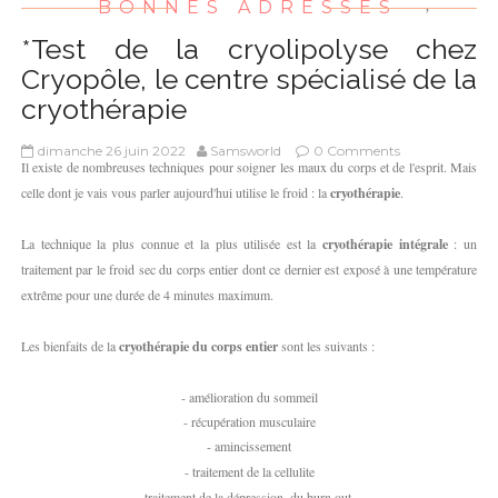
BONNES ADRESSES
,
*Test de la cryolipolyse chez
Cryopôle, le centre spécialisé de la
cryothérapie
dimanche 26 juin 2022
Samsworld
0 Comments
Il existe de nombreuses techniques pour soigner les maux du corps et de l'esprit. Mais
celle dont je vais vous parler aujourd'hui utilise le froid : la
cryothérapie
.
La technique la plus connue et la plus utilisée est la
cryothérapie
intégrale
: un
traitement par le froid sec du corps entier dont ce dernier est exposé à une température
extrême pour une durée de 4 minutes maximum.
Les bienfaits de la
cryothérapie du corps entier
sont les suivants :
- amélioration du sommeil
- récupération musculaire
- amincissement
- traitement de la cellulite
- traitement de la dépression, du burn out...