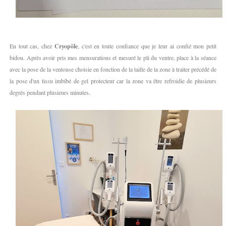
En tout cas, chez
Cryopôle
, c'est en toute confiance que je leur ai confié mon petit
bidou. Après avoir pris mes mensurations et mesuré le pli du ventre, place à la séance
avec la pose de la ventouse choisie en fonction de la taille de la zone à traiter précédé de
la pose d'un tissu imbibé de gel protecteur car la zone va être refroidie de plusieurs
degrés pendant plusieurs minutes.