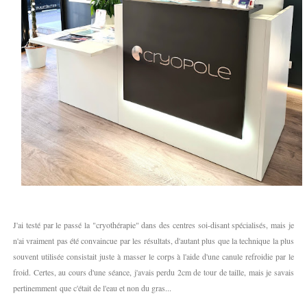
J'ai testé par le passé la "cryothérapie" dans des centres soi-disant spécialisés, mais je
n'ai vraiment pas été convaincue par les résultats, d'autant plus que la technique la plus
souvent utilisée consistait juste à masser le corps à l'aide d'une canule refroidie par le
froid. Certes, au cours d'une séance, j'avais perdu 2cm de tour de taille, mais je savais
pertinemment que c'était de l'eau et non du gras...