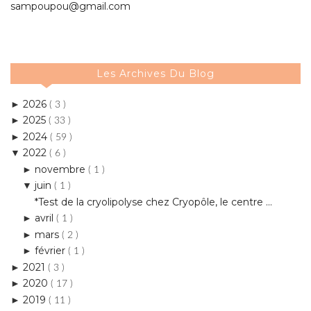
sampoupou@gmail.com
Les Archives Du Blog
2026
►
( 3 )
2025
►
( 33 )
2024
►
( 59 )
2022
▼
( 6 )
novembre
►
( 1 )
juin
▼
( 1 )
*Test de la cryolipolyse chez Cryopôle, le centre ...
avril
►
( 1 )
mars
►
( 2 )
février
►
( 1 )
2021
►
( 3 )
2020
►
( 17 )
2019
►
( 11 )