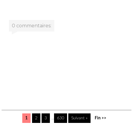
0 commentaires:
1
2
3
...
630
Suivant »
Fin >>