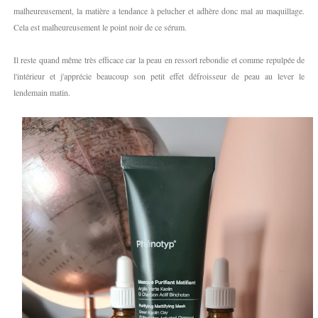
malheureusement, la matière a tendance à pelucher et adhère donc mal au maquillage.
Cela est malheureusement le point noir de ce sérum.
Il reste quand même très efficace car la peau en ressort rebondie et comme repulpée de
l'intérieur et j'apprécie beaucoup son petit effet défroisseur de peau au lever le
lendemain matin.