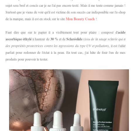
sujet sera bref et concis car je ne l'ai pas encore testé. Mais il me tente comme jamais !
Surtout que je viens de voir qu'il est victime de son succès car indisponible sur l'e-shop
de la marque, mais il est en stock sur le site
Mon Beauty Coach
!
Faut dire que sur le papier il a visiblement tout pour plaire : composé d'
acide
ascorbique éthylé
à hauteur de
30 %
et de
Sclaréolide
(
issu de la sauge sclarée qui a
des propriétés protectrices contre les agressions du type UV et pollution
), il est l'allié
parfait pour redonner de l'éclat à la peau. En tout cas, j'ai hâte de finir l'un de mes
produits pour pouvoir le tester.