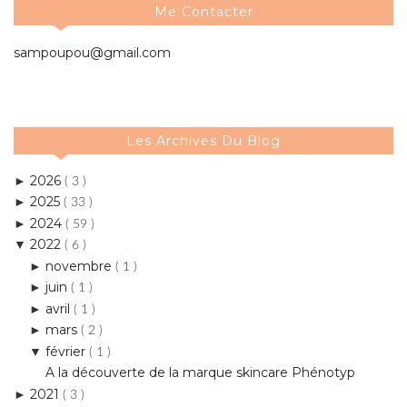
Me Contacter
sampoupou@gmail.com
Les Archives Du Blog
2026
►
( 3 )
2025
►
( 33 )
2024
►
( 59 )
2022
▼
( 6 )
novembre
►
( 1 )
juin
►
( 1 )
avril
►
( 1 )
mars
►
( 2 )
février
▼
( 1 )
A la découverte de la marque skincare Phénotyp
2021
►
( 3 )