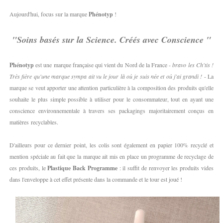
Aujourd'hui, focus sur la marque
Phénotyp
!
"Soins basés sur la Science. Créés avec Conscience "
Phénotyp
est une marque française qui vient du Nord de la France -
bravo les Ch'tis !
Très fière qu'une marque sympa ait vu le jour là où je suis née et où j'ai grandi !
- La
marque se veut apporter une attention particulière à la composition des produits qu'elle
souhaite le plus simple possible à utiliser pour le consommateur, tout en ayant une
conscience environnementale à travers ses packagings majoritairement conçus en
matières
recyclables.
D'ailleurs pour ce dernier point, les colis sont également en papier 100% recyclé et
mention spéciale au fait que la marque ait mis en place un programme de recyclage de
ces produits, le
Plastique Back Programme
: il suffit de renvoyer les produits vides
dans l'enveloppe à cet effet présente dans la commande et le tour est joué !