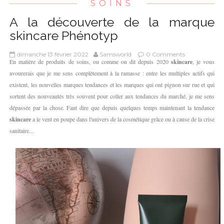
SOINS
A la découverte de la marque
skincare Phénotyp
dimanche 13 février 2022
Samsworld
0 Comments
En matière de produits de soins, ou comme on dit depuis 2020
skincare
, je vous
avourerais que je me sens complètement à la ramasse : entre les multiples actifs qui
existent, les nouvelles marques tendances et les marques qui ont pignon sur rue et qui
sortent des nouveautés très souvent pour coller aux tendances du marché, je me sens
dépassée par la chose. Faut dire que depuis quelques temps maintenant la tendance
skincare
a le vent en poupe dans l'univers de la cosmétique grâce ou à cause de la crise
sanitaire...