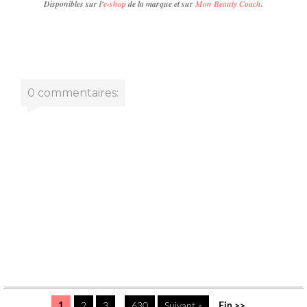
Disponibles sur l'
e-shop
de la marque et sur
Mon Beauty Coach
.
0 commentaires:
1
2
3
...
630
Suivant »
Fin >>