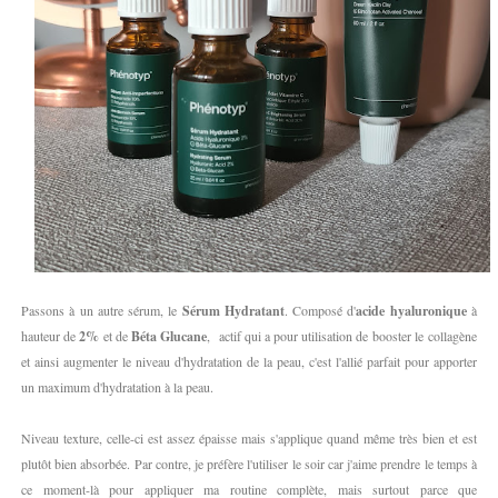
Passons à un autre sérum, le
Sérum Hydratant
. Composé d'
acide hyaluronique
à
hauteur de
2%
et de
Béta Glucane
, actif qui a pour utilisation de booster le
collagène
et ainsi augmenter le niveau d'hydratation de la peau, c'est l'allié parfait pour apporter
un maximum d'hydratation à la peau.
Niveau texture, celle-ci est assez épaisse mais s'applique quand même très bien et est
plutôt bien absorbée. Par contre, je préfère l'utiliser le soir car j'aime prendre le temps à
ce moment-là pour appliquer ma routine complète, mais surtout parce que