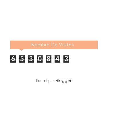
Nombre De Visites
6
5
3
0
8
4
3
Blogger
Fourni par
.