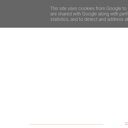
ACCUEIL
BEAUTÉ
VOYAGE
LIFESTY
This site uses cookies from Google to d
are shared with Google along with perf
statistics, and to detect and address a