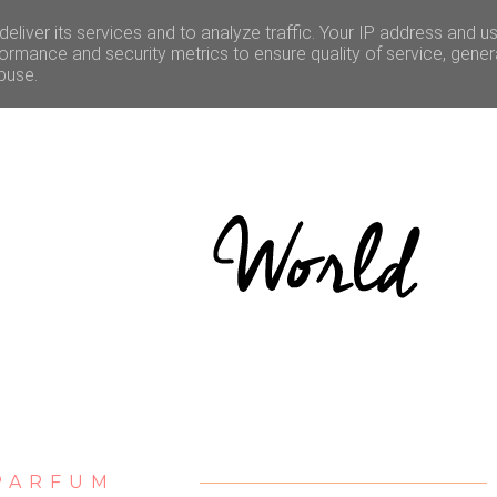
LE
CULTURE
BONNES ADRESSES
CONCOURS
eliver its services and to analyze traffic. Your IP address and u
ormance and security metrics to ensure quality of service, gene
buse.
PARFUM