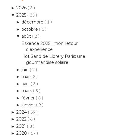
2026
►
( 3 )
2025
▼
( 33 )
décembre
►
( 1 )
octobre
►
( 1 )
août
▼
( 2 )
Esxence 2025 : mon retour
d'expérience
Hot Sand de Librery Paris: une
gourmandise solaire
juin
►
( 2 )
mai
►
( 2 )
avril
►
( 3 )
mars
►
( 5 )
février
►
( 8 )
janvier
►
( 9 )
2024
►
( 59 )
2022
►
( 6 )
2021
►
( 3 )
2020
►
( 17 )