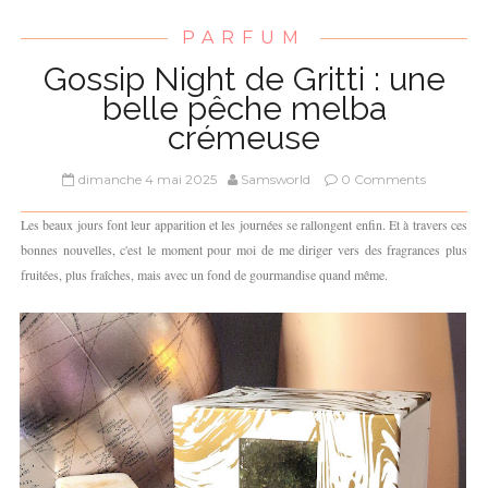
PARFUM
Gossip Night de Gritti : une
belle pêche melba
crémeuse
dimanche 4 mai 2025
Samsworld
0 Comments
Les beaux jours font leur apparition et les journées se rallongent enfin. Et à travers ces
bonnes nouvelles, c'est le moment pour moi de me diriger vers des fragrances plus
fruitées, plus fraîches, mais avec un fond de gourmandise quand même.