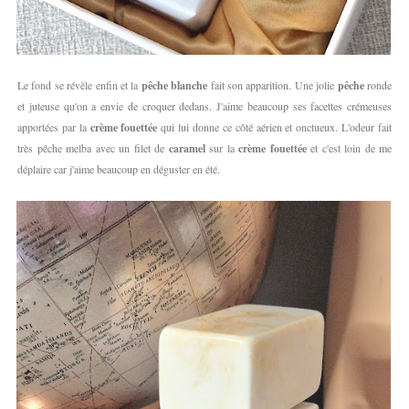
Le fond se révèle enfin et la
pêche blanche
fait son apparition. Une jolie
pêche
ronde
et juteuse qu'on a envie de croquer dedans. J'aime beaucoup ses facettes crémeuses
apportées par la
crème fouettée
qui lui donne ce côté aérien et onctueux. L'odeur fait
très pêche melba avec un filet de
caramel
sur la
crème fouettée
et c'est loin de me
déplaire car j'aime beaucoup en déguster en été.