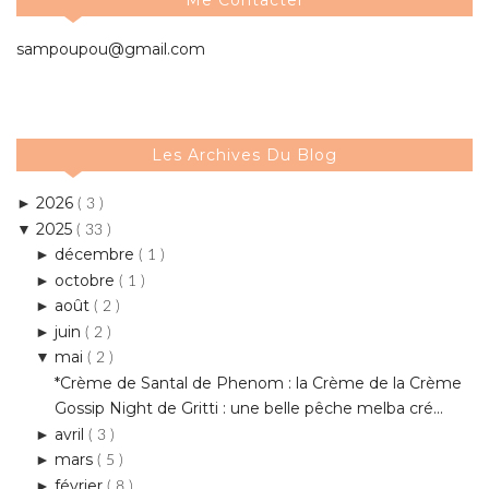
Les Archives Du Blog
2026
►
( 3 )
2025
▼
( 33 )
décembre
►
( 1 )
octobre
►
( 1 )
août
►
( 2 )
juin
►
( 2 )
mai
▼
( 2 )
*Crème de Santal de Phenom : la Crème de la Crème
Gossip Night de Gritti : une belle pêche melba cré...
avril
►
( 3 )
mars
►
( 5 )
février
►
( 8 )
janvier
►
( 9 )
2024
►
( 59 )