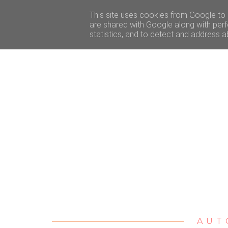
ACCUEIL
BEAUTÉ
VOYAGE
LIFESTY
This site uses cookies from Google to d
are shared with Google along with perf
statistics, and to detect and address a
AUT