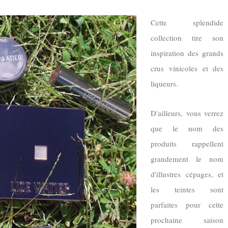
Cette splendide
collection tire son
inspiration des grands
crus vinicoles et des
liqueurs.
D'ailleurs, vous verrez
que le nom des
produits rappellent
grandement le nom
d'illustres cépages, et
les teintes sont
parfaites pour cette
prochaine saison