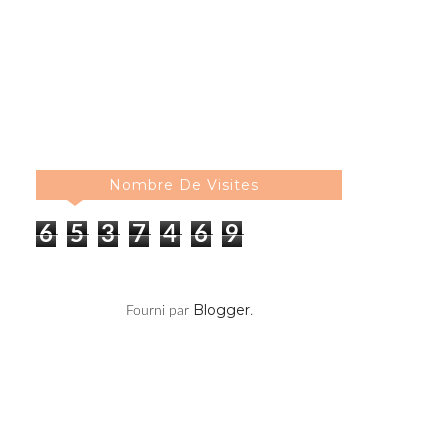
Nombre De Visites
6
5
3
7
4
6
9
Blogger
Fourni par
.