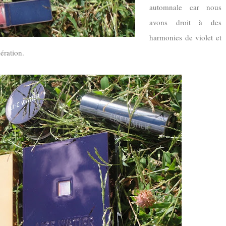
automnale car nous
avons droit à des
harmonies de violet et
ération.