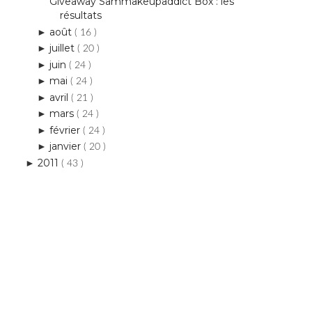
Giveaway Sammakeupaddict Box : les
résultats
août
►
( 16 )
juillet
►
( 20 )
juin
►
( 24 )
mai
►
( 24 )
avril
►
( 21 )
mars
►
( 24 )
février
►
( 24 )
janvier
►
( 20 )
2011
►
( 43 )