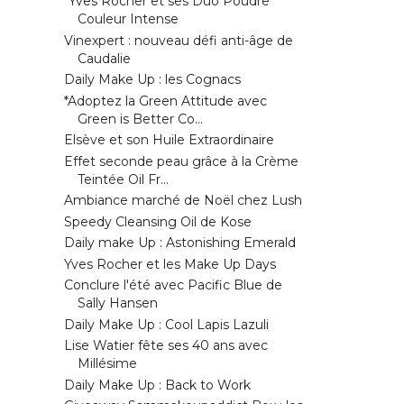
*Yves Rocher et ses Duo Poudre
Couleur Intense
Vinexpert : nouveau défi anti-âge de
Caudalie
Daily Make Up : les Cognacs
*Adoptez la Green Attitude avec
Green is Better Co...
Elsève et son Huile Extraordinaire
Effet seconde peau grâce à la Crème
Teintée Oil Fr...
Ambiance marché de Noël chez Lush
Speedy Cleansing Oil de Kose
Daily make Up : Astonishing Emerald
Yves Rocher et les Make Up Days
Conclure l'été avec Pacific Blue de
Sally Hansen
Daily Make Up : Cool Lapis Lazuli
Lise Watier fête ses 40 ans avec
Millésime
Daily Make Up : Back to Work