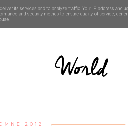
LE
CULTURE
BONNES ADRESSES
CONCOURS
eliver its services and to analyze traffic. Your IP address and u
ormance and security metrics to ensure quality of service, gene
buse.
OMNE 2012
,