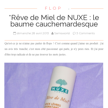
FLOP
,
*Rêve de Miel de NUXE : le
baume cauchemardesque
dimanche 28 avril 2013
Samsworld
3 Comments
Qu'est-ce je ne n'aime pas parler de flops ! C'est comme quand j'aime un produit : j'ai
un avis très tranché, c'est mon côté passionné qui parle, je n'y peux rien. Et j'ai peur
d'être trop radicale et de ne pas trouver les mots justes.