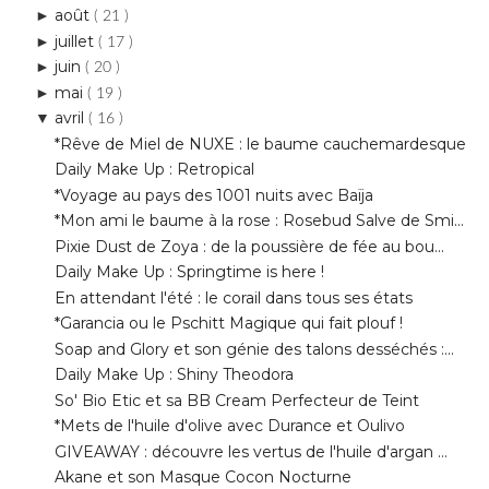
mai
►
( 19 )
avril
▼
( 16 )
*Rêve de Miel de NUXE : le baume cauchemardesque
Daily Make Up : Retropical
*Voyage au pays des 1001 nuits avec Baïja
*Mon ami le baume à la rose : Rosebud Salve de Smi...
Pixie Dust de Zoya : de la poussière de fée au bou...
Daily Make Up : Springtime is here !
En attendant l'été : le corail dans tous ses états
*Garancia ou le Pschitt Magique qui fait plouf !
Soap and Glory et son génie des talons desséchés :...
Daily Make Up : Shiny Theodora
So' Bio Etic et sa BB Cream Perfecteur de Teint
*Mets de l'huile d'olive avec Durance et Oulivo
GIVEAWAY : découvre les vertus de l'huile d'argan ...
Akane et son Masque Cocon Nocturne
Fleur de Figuier de Roger&Gallet : une ode à l’été
*Public et sa SweetieBox
mars
►
( 18 )