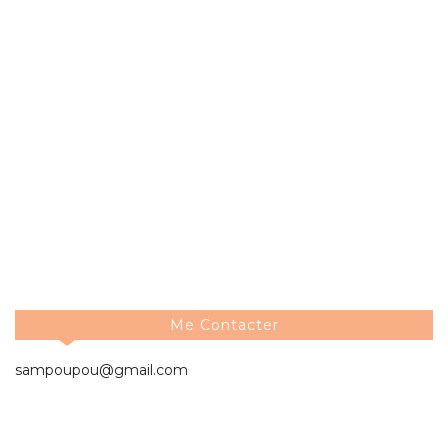
Me Contacter
sampoupou@gmail.com
Les Archives Du Blog
2026
►
( 3 )