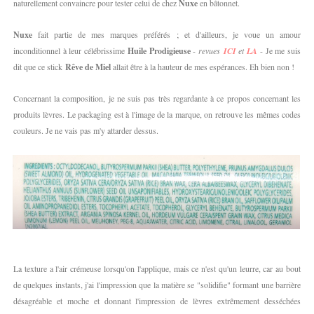
naturellement convaincre pour tester celui de chez
Nuxe
en bâtonnet.
Nuxe
fait partie de mes marques préférés ; et d'ailleurs, je voue un amour
inconditionnel à leur célébrissime
Huile Prodigieuse
-
revues
ICI
et
LA
- Je me suis
dit que ce stick
Rêve de Miel
allait être à la hauteur de mes espérances. Eh bien non !
Concernant la composition, je ne suis pas très regardante à ce propos concernant les
produits lèvres. Le packaging est à l'image de la marque, on retrouve les mêmes codes
couleurs. Je ne vais pas m'y attarder dessus.
La texture a l'air crémeuse lorsqu'on l'applique, mais ce n'est qu'un leurre, car au bout
de quelques instants, j'ai l'impression que la matière se "solidifie" formant une barrière
désagréable et moche et donnant l'impression de lèvres extrêmement desséchées