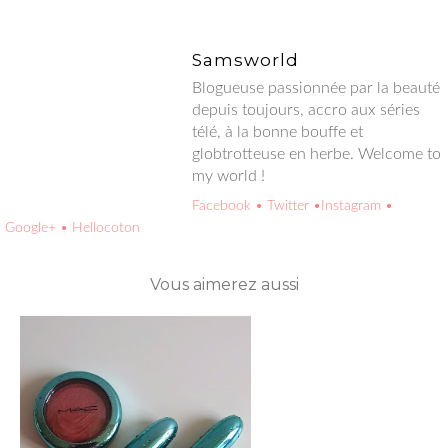
Samsworld
Blogueuse passionnée par la beauté depuis toujours, accro aux
séries télé, à la bonne bouffe et globtrotteuse en herbe.
Welcome to my world !
Facebook
• Twitter
•Instagram
• Google+
• Hellocoton
Vous aimerez aussi