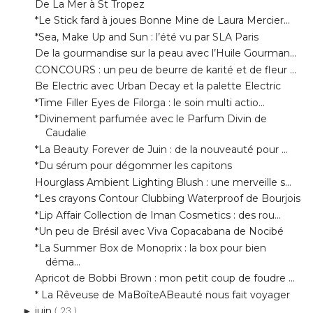
De la gourmandise sur la peau avec l’Huile Gourman...
CONCOURS : un peu de beurre de karité et de fleur ...
Be Electric avec Urban Decay et la palette Electric
*Time Filler Eyes de Filorga : le soin multi actio...
*Divinement parfumée avec le Parfum Divin de
Caudalie
*La Beauty Forever de Juin : de la nouveauté pour ...
*Du sérum pour dégommer les capitons
Hourglass Ambient Lighting Blush : une merveille s...
*Les crayons Contour Clubbing Waterproof de Bourjois
*Lip Affair Collection de Iman Cosmetics : des rou...
*Un peu de Brésil avec Viva Copacabana de Nocibé
*La Summer Box de Monoprix : la box pour bien
déma...
Apricot de Bobbi Brown : mon petit coup de foudre ...
* La Rêveuse de MaBoîteABeauté nous fait voyager
juin
►
( 23 )
mai
►
( 22 )
avril
►
( 22 )