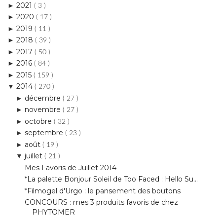
2018
►
( 39 )
2017
►
( 50 )
2016
►
( 84 )
2015
►
( 159 )
2014
▼
( 270 )
décembre
►
( 27 )
novembre
►
( 27 )
octobre
►
( 32 )
septembre
►
( 23 )
août
►
( 19 )
juillet
▼
( 21 )
Mes Favoris de Juillet 2014
*La palette Bonjour Soleil de Too Faced : Hello Su...
*Filmogel d'Urgo : le pansement des boutons
CONCOURS : mes 3 produits favoris de chez
PHYTOMER
De La Mer à St Tropez
*Le Stick fard à joues Bonne Mine de Laura Mercier...
*Sea, Make Up and Sun : l’été vu par SLA Paris