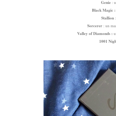
Genie
: u
Black Magic 
Stallion
:
Sorcerer
: un mar
Valley of Diamonds :
u
1001 Nigh