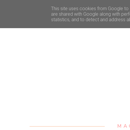
ACCUEIL
BEAUTÉ
VOYAGE
LIFESTY
This site uses cookies from Google to d
are shared with Google along with perf
statistics, and to detect and address a
MA