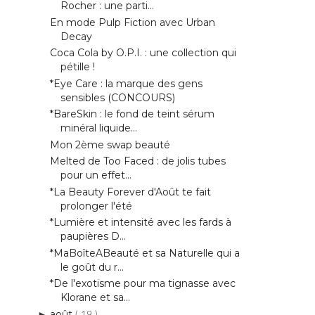
Rocher : une parti...
En mode Pulp Fiction avec Urban
Decay
Coca Cola by O.P.I. : une collection qui
pétille !
*Eye Care : la marque des gens
sensibles (CONCOURS)
*BareSkin : le fond de teint sérum
minéral liquide...
Mon 2ème swap beauté
Melted de Too Faced : de jolis tubes
pour un effet...
*La Beauty Forever d'Août te fait
prolonger l'été
*Lumière et intensité avec les fards à
paupières D...
*MaBoîteABeauté et sa Naturelle qui a
le goût du r...
*De l'exotisme pour ma tignasse avec
Klorane et sa...
août
►
( 19 )