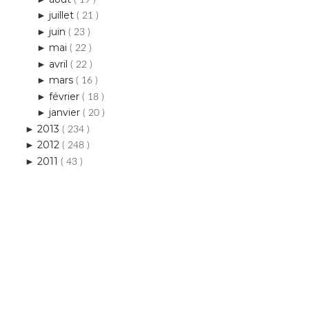
juillet
►
( 21 )
juin
►
( 23 )
mai
►
( 22 )
avril
►
( 22 )
mars
►
( 16 )
février
►
( 18 )
janvier
►
( 20 )
2013
►
( 234 )
2012
►
( 248 )
2011
►
( 43 )