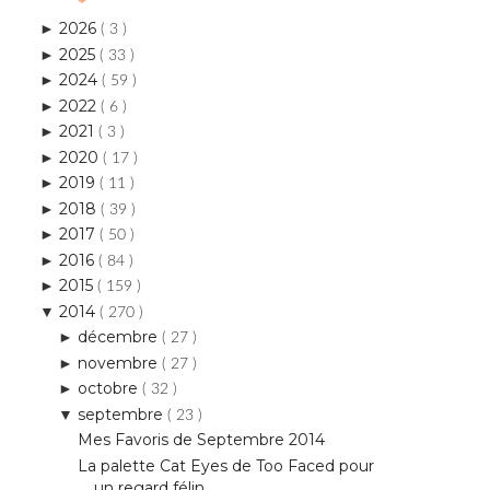
2026
►
( 3 )
2025
►
( 33 )
2024
►
( 59 )
2022
►
( 6 )
2021
►
( 3 )
2020
►
( 17 )
2019
►
( 11 )
2018
►
( 39 )
2017
►
( 50 )
2016
►
( 84 )
2015
►
( 159 )
2014
▼
( 270 )
décembre
►
( 27 )
novembre
►
( 27 )
octobre
►
( 32 )
septembre
▼
( 23 )
Mes Favoris de Septembre 2014
La palette Cat Eyes de Too Faced pour
un regard félin