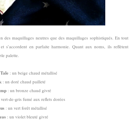
ien des maquillages neutres que des maquillages sophistiqués. En tout
s et s’accordent en parfaite harmonie. Quant aux noms, ils reflètent
le palette.
 Tale
: un beige chaud métallisé
k
: un doré chaud pailleté
amp
: un bronze chaud givré
 vert-de-gris fumé aux reflets dorées
us
: un vert forêt métallisé
eas
: un violet bleuté givré