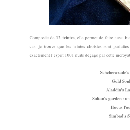
12 teintes
Composée de
, elle permet de faire aussi b
cas, je trouve que les teintes choisies sont parfaite
exactement l’esprit 1001 nuits dégagé par cette incroyab
Scheherazade's
Gold Sou
Aladdin's L
Sultan's garden
: un
Hocus Poc
Simbad's S