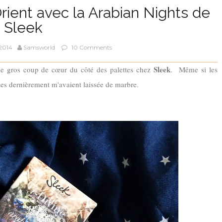
rient avec la Arabian Nights de
Sleek
 2014
Samsworld
10 Comments
Sleek
 de gros coup de cœur du côté des palettes chez
. Même si les
rties dernièrement m'avaient laissée de marbre.