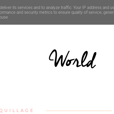
LE
CULTURE
BONNES ADRESSES
CONCOURS
eliver its services and to analyze traffic. Your IP address and u
ormance and security metrics to ensure quality of service, gene
buse.
QUILLAGE