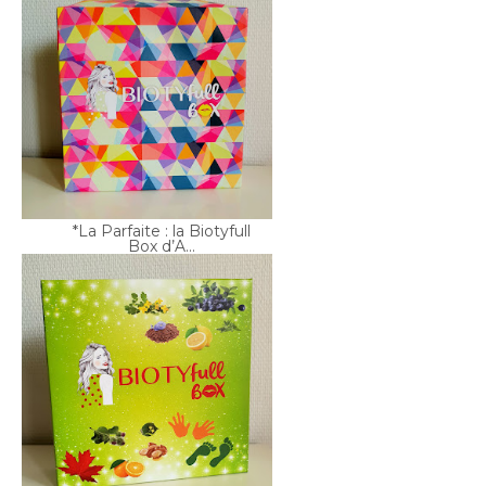
*La Parfaite : la Biotyfull
Box d’A...
*Coup de Pouce : la
Biotyfull Box d...