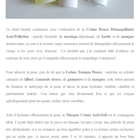
Ce rituel beauté commence avec l’utilisation de
la
Crème Douce
Démaquillante
Anti-Pollution
: enrichi d'extraits de
moringa
dépolluant, de
karité
et de
mangue
nourrissants, ce soin à le texture super onctueuse permet de démaquiller efficacement le
visage et les yeux avec douceur. Un produit que j’ai vraiment hâte d’utiliser en
espérant de tout cœur qu’il maquille efficacement le maquillage waterproof.
Pour adoucir la peau, rien de tel que
la
Lotion Tonique
Douce
: enrichie en extraits
calmants de
tilleul
, d'
amande douce
, de
guimauve
et de
mangue
, cette lotion permet
de finaliser le nettoyage de la peau et laisse la peau hydratée, tonifiée, clarifiée et
parfaitement fraîche. Une lotion qui sent divinement bon et qui est conçue
spécifiquement pour les peaux sèches et/ou sensibles.
Afin d’hydrater efficacement la peau, le
Masque Crème Anti-Soif
est le compagnon
idéal. L’ayant déjà utilisé par le passé en masque lorsque j’avais une période de peau
très déshydratée, il a su restaurer un bon équilibre grâce à sa texture crème onctueuse
qui ne sèche pas. A laisser poser entre 5 et 10 minutes, il apporte un bon bain