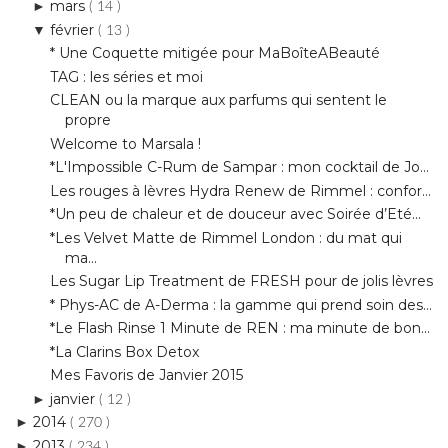
TAG : les séries et moi
CLEAN ou la marque aux parfums qui sentent le
propre
Welcome to Marsala !
*L'Impossible C-Rum de Sampar : mon cocktail de Jo...
Les rouges à lèvres Hydra Renew de Rimmel : confor...
*Un peu de chaleur et de douceur avec Soirée d’Eté...
*Les Velvet Matte de Rimmel London : du mat qui
ma...
Les Sugar Lip Treatment de FRESH pour de jolis lèvres
* Phys-AC de A-Derma : la gamme qui prend soin des...
*Le Flash Rinse 1 Minute de REN : ma minute de bon...
*La Clarins Box Detox
Mes Favoris de Janvier 2015
janvier
►
( 12 )
2014
►
( 270 )
2013
►
( 234 )
2012
►
( 248 )
2011
►
( 43 )