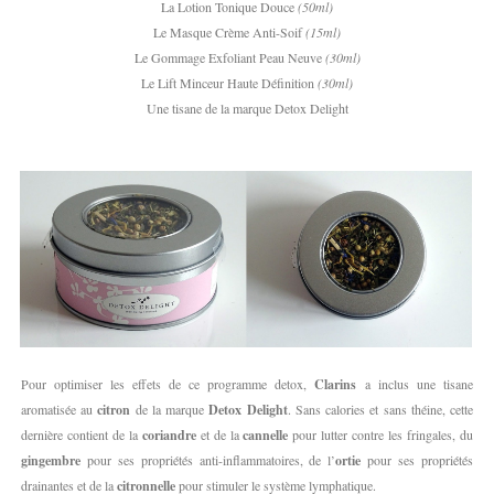
La Lotion Tonique
Douce
(50ml)
Le Masque Crème Anti-Soif
(15ml)
Le Gommage Exfoliant Peau Neuve
(30ml)
Le Lift Minceur Haute Définition
(30ml)
Une tisane de la marque Detox Delight
Pour optimiser les effets de ce programme detox,
Clarins
a inclus une tisane
aromatisée au
citron
de la marque
Detox Delight
. Sans calories et sans théine, cette
dernière contient de la
coriandre
et de la
cannelle
pour lutter contre les fringales, du
gingembre
pour ses propriétés anti-inflammatoires, de l’
ortie
pour ses propriétés
drainantes et de la
citronnelle
pour stimuler le système lymphatique.