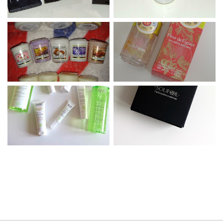
Développé par
Yo..!Templates
| Designé par
Leyzia
|
Copyright © 2016 Sammakeupaddict