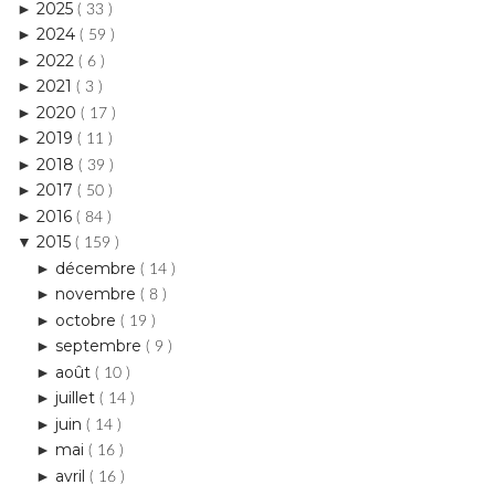
2021
►
( 3 )
2020
►
( 17 )
2019
►
( 11 )
2018
►
( 39 )
2017
►
( 50 )
2016
►
( 84 )
2015
▼
( 159 )
décembre
►
( 14 )
novembre
►
( 8 )
octobre
►
( 19 )
septembre
►
( 9 )
août
►
( 10 )
juillet
►
( 14 )
juin
►
( 14 )
mai
►
( 16 )
avril
►
( 16 )
mars
►
( 14 )
février
▼
( 13 )
* Une Coquette mitigée pour MaBoîteABeauté