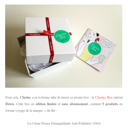
Pour cela,
Clarins
a eu la bonne idée de lancer sa propre box :
la
Clarins Box
spécial
Detox.
Cette box en
édition limitée
et
sans abonnement
, contient
5 produits
en
format voyage de la marque + du thé :
La Crème
Douce
Démaquillante Anti-Pollution
(50ml)