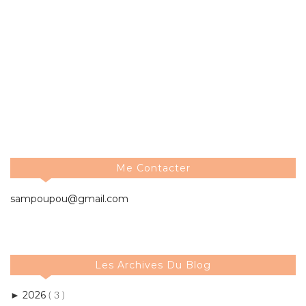
Me Contacter
sampoupou@gmail.com
Les Archives Du Blog
2026
►
( 3 )
2025
►
( 33 )
2024
►
( 59 )
2022
►
( 6 )