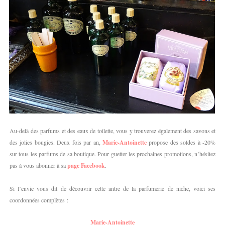
Au-delà des parfums et des eaux de toilette, vous y trouverez également des savons et
des jolies bougies. Deux fois par an,
Marie-Antoinette
propose des soldes à -20%
sur tous les parfums de sa boutique. Pour guetter les prochaines promotions, n’hésitez
pas à vous abonner à sa
page Facebook
.
Si l’envie vous dit de découvrir cette antre de la parfumerie de niche, voici ses
coordonnées complètes :
Marie-Antoinette