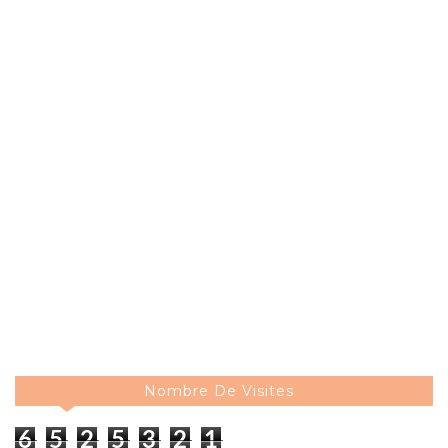
Nombre De Visites
6
5
2
5
3
2
1