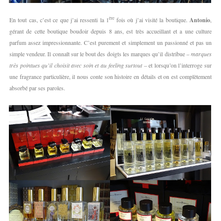
ère
En tout cas, c’est ce que j’ai ressenti la 1
fois où j’ai visité la boutique.
Antonio
,
gérant de cette boutique boudoir depuis 8 ans, est très accueillant et a une culture
parfum assez impressionnante. C’est purement et simplement un passionné et pas un
simple vendeur. Il connaît sur le bout des doigts les marques qu’il distribue –
marques
très pointues qu’il choisit avec soin et au feeling surtout
– et lorsqu’on l’interroge sur
une fragrance particulière, il nous conte son histoire en détails et on est complètement
absorbé par ses paroles.