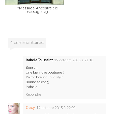
4 commentaires:
Isabelle Toussaint
19 octobre 2015 à 21:10
Bonsoir,
Une bien jolie boutique !
J'aime beaucoup le style.
Bonne soirée ;)
Isabelle
Répondre
Cecy
19 octobre 2015 à 22:02
Il y a aussi la parfumerie Aroma rue etienne
marcel. Là bas jai pu sentir les parfums By Redo
notamment. Dangereux pour la carte bleue par
contre !!