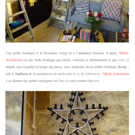
Une petite boutique à la devanture rouge et à l’ambiance boudoir d’antan,
Marie-
Antoinette
est une belle boutique qui mérite vraiment le déplacement et que l’on s’y
attarde sans regarder le temps qui passe. Aux antipodes de la célèbre boutique
Jovoy
–
aka le
Sephora
de la parfumerie de niche tant il y a de références
-
Marie-Antoinette
a ce charme des petites enseignes où l’on s’y sent comme chez soi.