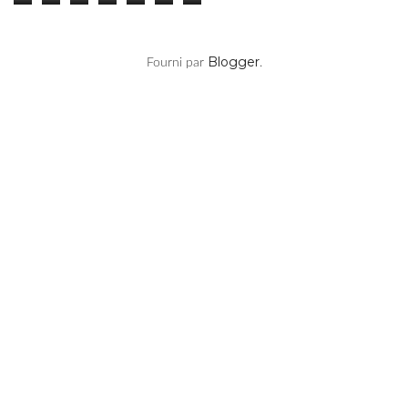
Blogger
Fourni par
.
Vos Articles Préférés