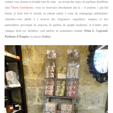
Autant vous donner la tonalité tout de suite : au niveau des types de parfums distribués
chez
Marie-Antoinette
, vous ne trouverez absolument pas le « it parfum » qui fait
fureur et dont tout le monde en entend parler à coup de matraquage publicitaire.
Attendez-vous plutôt à y trouver des fragrances singulières, uniques et très
particulières provenant de maisons de parfum de qualité modernes et d’autres plus
vintages dont ces dernières sont parfois tri centenaires comme
Oriza L. Legrand
,
Parfums d’Empire
ou encore
Isabey
.