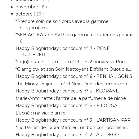
*Prendre soin de son corps avec la gamme
Gingembre...
*SEBIACLEAR de SVR : la gamme outsider des peaux
à...
Happy Blogbirthday : concours n° 7 - RENE
FURTERER
*Fu(n)chsia et Plum Plum Girl : les 2 nouveaux Rou...
*Glamglow et son Soin Nettoyant Exfoliant Quotidie...
Happy Blogbirthday : concours n° 6 - PENHALIGON'S
The Mindy Project : la Girl Next Door des temps mo...
Happy Blogbirthday : concours n° 5 - KLORANE
Marie-Antoinette : l’antre de la parfumerie de niche
Happy Blogbirthday : concours n° 4 - FILORGA
L'acné : ma vieille amie...
Happy Blogbirthday : concours n° 3 - L'ARTISAN PAR...
*Lip Parfait de Laura Mercier : un bon compromis e...
Happy Blogbirthday : concours n° 2 - ARTDECO
Concert de Måns Zelmerlöw à la Maroquinerie
Happy Blogbirthday : concours n° 1 - AVENE
*Le Bar des Coloristes : le bar spécialiste de la ...