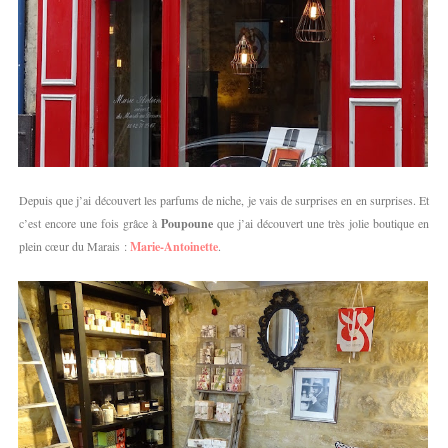
Depuis que j’ai découvert les parfums de niche, je vais de surprises en en surprises. Et
c’est encore une fois grâce à
Poupoune
que j’ai découvert une très jolie boutique en
plein cœur du Marais :
Marie-Antoinette
.