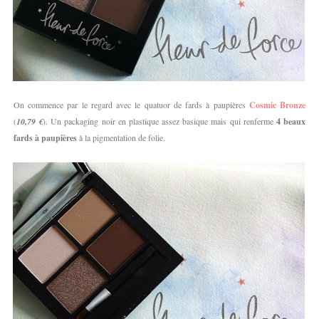
On commence par le regard avec le quatuor de fards à paupières
Cosmic Bronze
(
10,79 €
). Un packaging noir en plastique assez basique mais qui renferme
4 beaux
fards à paupières
à la pigmentation de folie.