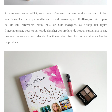
Si vous êtes beauty addict, vous devez sûrement connaître le site marchand où l'on
vend le meilleur du Royaume-Uni en terme de cosmétiques :
FeelUnique
! Avec plus
de
20 000 références
parmi plus de
500 marques
, ce e-shop fait figure
d'incontournable pour ce qui est de dénicher des produits de beauté, surtout que le site
propose très souvent des codes de réduction ou des offres flash sur certaines catégories
de produits.