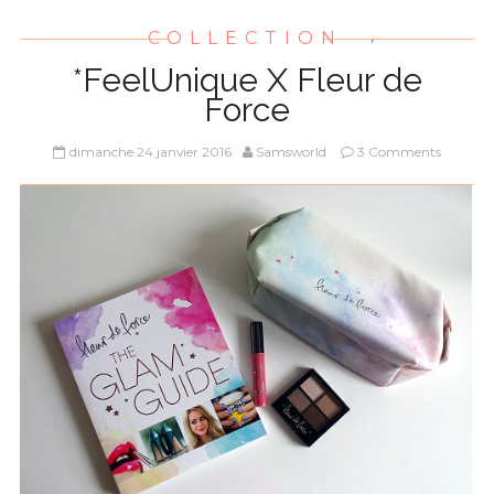
COLLECTION
,
*FeelUnique X Fleur de
Force
dimanche 24 janvier 2016
Samsworld
3 Comments