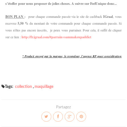
s’étoffer pour nous proposer de jolies choses. A suivre sur FeelUnique donc...
BON PLAN
:
pour chaque commande passée via le site de cashback
IGraal
,
vous
recevrez
5,50 %
du montant de votre commande pour
chaque commande passée. S
i
vous n'êtes pas encore inscrits, je peux vous parrainer. Pour cela, il suffit de cliquer
sur ce lien :
http://fr.igraal.com/#parrain=sammakeupaddict
*
Produit envoyé
par la marque, le revendeur, l’agence RP pour considération
Tags:
collection
,
maquillage
Partagez