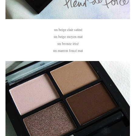
un beige clair satiné
un beige moyen mat
un bronze irisé
un marron foncé mat