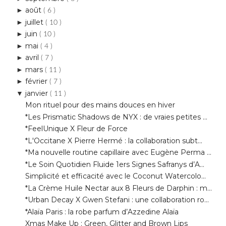
juin
►
( 10 )
mai
►
( 4 )
avril
►
( 7 )
mars
►
( 11 )
février
►
( 7 )
janvier
▼
( 11 )
Mon rituel pour des mains douces en hiver
*Les Prismatic Shadows de NYX : de vraies petites ...
*FeelUnique X Fleur de Force
*L'Occitane X Pierre Hermé : la collaboration subt...
*Ma nouvelle routine capillaire avec Eugène Perma ...
*Le Soin Quotidien Fluide 1ers Signes Safranys d’A...
Simplicité et efficacité avec le Coconut Watercolo...
*La Crème Huile Nectar aux 8 Fleurs de Darphin : m...
*Urban Decay X Gwen Stefani : une collaboration ro...
*Alaïa Paris : la robe parfum d’Azzedine Alaïa
Xmas Make Up : Green, Glitter and Brown Lips
2015
►
( 159 )
2014
►
( 270 )
2013
►