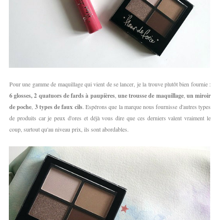
Pour une gamme de maquillage qui vient de se lancer, je la trouve plutôt bien fournie :
6 glosses, 2 quatuors de fards à paupières
,
une trousse de maquillage
,
un miroir
de poche
,
3 types de faux cils
. Espérons que la marque nous fournisse d'autres types
de produits car je peux d'ores et déjà vous dire que ces derniers valent vraiment le
coup, surtout qu'au niveau prix, ils sont abordables.