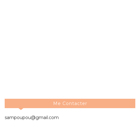
Me Contacter
sampoupou@gmail.com
Les Archives Du Blog