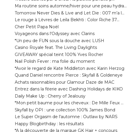
Le rouge à Lèvres de Leïla Bekhti : Color Riche 37...
Cher Petit Papa Noël
Voyageons dans l'Odyssey avec Clarins
*Un peu de FUN sous la douche avec LUSH
Casino Royale feat. The Living Daylights
GIVEAWAY spécial teint 100% Yves Rocher
Nail Polish Fever : ma folie du moment
*Avoir le regard de Kate Middleton avec Karin Herzog
Quand Daniel rencontre Pierce : Skyfall & Goldeneye
Achats raisonnables pour Glamour Daze de MAC
Entrez dans la féerie avec Dashing Holidays de KIKO
Daily Make Up : Cherry of Jealousy
*Mon petit baume pour les cheveux : De Mille Feux ...
Skyfall by OPI : une collection 100% James Bond
Le Super Orgasm de l'automne : Outlaw by NARS
Happy Blogbirthday : les résultats
*A la découverte de la marque GK Hair + concours
A la quête des inaccessibles Color Tattoo
octobre
►
( 24 )
septembre
►