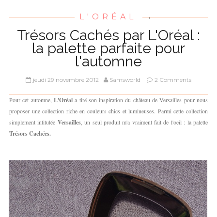
L'ORÉAL
,
Trésors Cachés par L'Oréal :
la palette parfaite pour
l'automne
jeudi 29 novembre 2012
Samsworld
2 Comments
Pour cet automne,
L'Oréal
a tiré son inspiration du château de Versailles pour nous
proposer une collection riche en couleurs chics et lumineuses. Parmi cette collection
simplement intitulée
Versailles
, un seul produit m'a vraiment fait de l'oeil : la palette
Trésors Cachées.