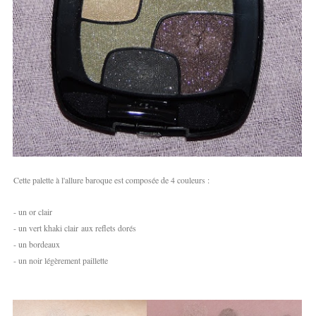
Cette palette à l'allure baroque est composée de 4 couleurs :
- un or clair
- un vert khaki clair aux reflets dorés
- un bordeaux
- un noir légèrement paillette