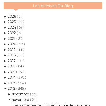
2026
►
( 3 )
2025
►
( 33 )
2024
►
( 59 )
2022
►
( 6 )
2021
►
( 3 )
2020
►
( 17 )
2019
►
( 11 )
2018
►
( 39 )
2017
►
( 50 )
2016
►
( 84 )
2015
►
( 159 )
2014
►
( 270 )
2013
►
( 234 )
2012
▼
( 248 )
décembre
►
( 15 )
novembre
▼
( 21 )
Trésors Cachés par L'Oréal : la palette parfaite p...
Ma routine soins automne/hiver pour une peau hydra...
Tomorrow Never Dies & Live and Let Die : 007 m’a l...