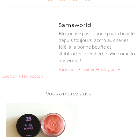
Samsworld
Blogueuse passionnée par la beauté depuis toujours, accro aux
séries télé, à la bonne bouffe et globtrotteuse en herbe.
Welcome to my world !
Facebook
• Twitter
•Instagram
• Google+
• Hellocoton
Vous aimerez aussi