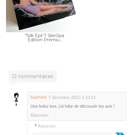
*Silk Epil 7 SkinSpa
Edition Premiu...
12 commentaires:
Nath44
7 décembre 2012 à 22:11
Une belLe box, j'ai hâte de découvrir tes avis !
Répondre
Réponses
7 décembre 2012 à 22:59
Samsworld
Merci beaucoup ! Je ferai en sorte de
poster quelques revues rapidement.