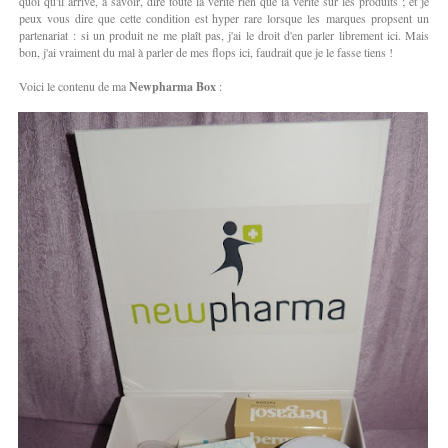
quoi qu'il arrive, à savoir, dire toute la vérité rien que la vérité sur les produits ; et je
peux vous dire que cette condition est hyper rare lorsque les marques propsent un
partenariat : si un produit ne me plaît pas, j'ai le droit d'en parler librement ici. Mais
bon, j'ai vraiment du mal à parler de mes flops ici, faudrait que je le fasse tiens !
Voici le contenu de ma
Newpharma Box
: