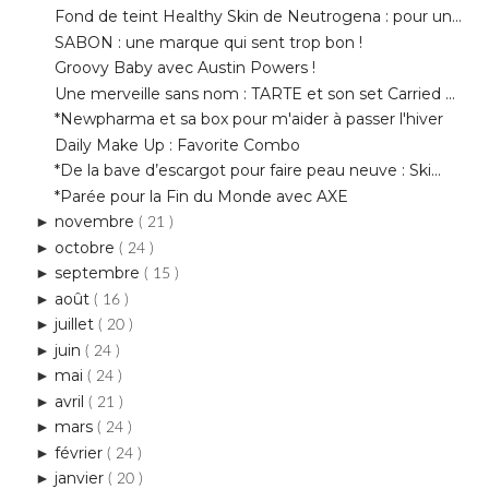
Une merveille sans nom : TARTE et son set Carried ...
*Newpharma et sa box pour m'aider à passer l'hiver
Daily Make Up : Favorite Combo
*De la bave d’escargot pour faire peau neuve : Ski...
*Parée pour la Fin du Monde avec AXE
novembre
►
( 21 )
octobre
►
( 24 )
septembre
►
( 15 )
août
►
( 16 )
juillet
►
( 20 )
juin
►
( 24 )
mai
►
( 24 )
avril
►
( 21 )
mars
►
( 24 )
février
►
( 24 )
janvier
►
( 20 )
2011
►
( 43 )