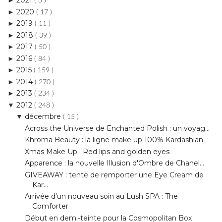
2018
►
( 39 )
2017
►
( 50 )
2016
►
( 84 )
2015
►
( 159 )
2014
►
( 270 )
2013
►
( 234 )
2012
▼
( 248 )
décembre
▼
( 15 )
Across the Universe de Enchanted Polish : un voyag...
Khroma Beauty : la ligne make up 100% Kardashian
Xmas Make Up : Red lips and golden eyes
Apparence : la nouvelle Illusion d'Ombre de Chanel...
GIVEAWAY : tente de remporter une Eye Cream de
Kar...
Arrivée d'un nouveau soin au Lush SPA : The
Comforter
Début en demi-teinte pour la Cosmopolitan Box
Fond de teint Healthy Skin de Neutrogena : pour un...
SABON : une marque qui sent trop bon !
Groovy Baby avec Austin Powers !