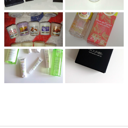
Développé par
Yo..!Templates
| Designé par
Leyzia
|
Copyright © 2016 Sammakeupaddict