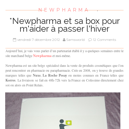
NEWPHARMA
,
*Newpharma et sa box pour
m'aider à passer l'hiver
vendredi 7 décembre 2012
Samsworld
12 Comments
Aujourd’hui, je vais vous parler d’un partenariat établi il y a quelques semaines entre le
site marchand belge
Newpharma
et moi-même.
Newpharma est un site belge spécialisé dans la vente de produits cosmétiques que l’on
peut rencontrer en pharmacie ou parapharmacie. Crée en 2008, on y trouve de grandes
marques telles que
Nuxe
,
La Roche Posay
ou moins connues en France telles que
Korres
. La livraison se fait en 48h-72h vers la France en Colissimo directement chez
soi ou alors en Point Relais.