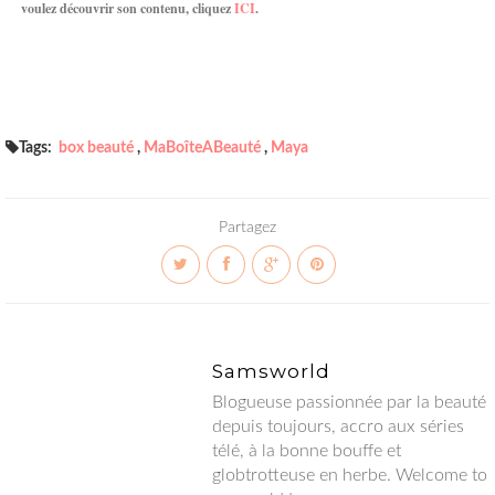
voulez découvrir son contenu, cliquez
ICI
.
Tags:
box beauté
,
MaBoîteABeauté
,
Maya
Partagez
Samsworld
Blogueuse passionnée par la beauté depuis toujours, accro aux
séries télé, à la bonne bouffe et globtrotteuse en herbe.
Welcome to my world !
Facebook
• Twitter
•Instagram
• Google+
• Hellocoton