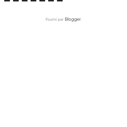
Blogger
Fourni par
.
Vos Articles Préférés