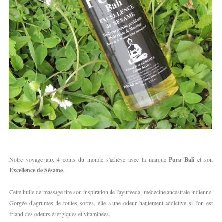
Notre voyage aux 4 coins du monde s'achève avec la marque
Pura Bali
et son
Excellence de Sésame
.
Cette huile de massage tire son inspiration de l'ayurveda, médecine ancestrale indienne.
Gorgée d'agrumes de toutes sortes, elle a une odeur hautement addictive si l'on est
friand des odeurs énergiques et vitaminées.