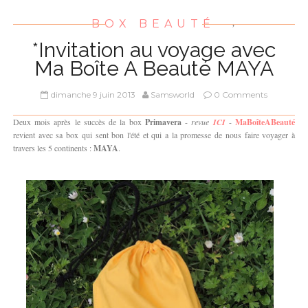
BOX BEAUTÉ
,
*Invitation au voyage avec
Ma Boîte A Beauté MAYA
dimanche 9 juin 2013
Samsworld
0 Comments
Deux mois après le succès de la box
Primavera
-
revue
ICI
-
MaBoîteABeauté
revient avec sa box qui sent bon l'été et qui a la promesse de nous faire voyager à
travers les 5 continents :
MAYA
.