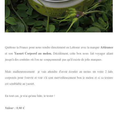
Quittons la France pour nous rendre directement en Lettonie avec la marque
Attirance
et son
Yaourt Corporel au melon.
Décidément, cette box nous fait voyager allant
jusqu'à des contrées où l'on ne soupçonnerait pas qu'il existe de jolis marques.
Mais malheureusement je vais attendre d'avoir écouler au moins un voire 2 laits
corporels pour l'ouvrir et voir s'il sent merveilleusement bon le melon et si sa texture
est semblable au yaourt.
En tout cas, je n'ai qu'une hâte, le tester !
Valeur : 9,90 €