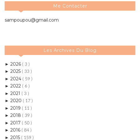
Les Archives Du Blog
2026
►
( 3 )
2025
►
( 33 )
2024
►
( 59 )
2022
►
( 6 )
2021
►
( 3 )
2020
►
( 17 )
2019
►
( 11 )
2018
►
( 39 )
2017
►
( 50 )
2016
►
( 84 )
2015
►
( 159 )
2014
►
( 270 )
2013
▼
( 234 )
décembre
►
( 26 )