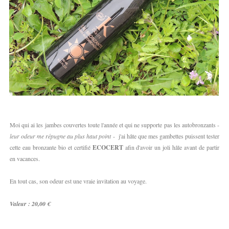
Moi qui ai les jambes couvertes toute l'année et qui ne supporte pas les autobronzants -
leur odeur me répugne au plus haut point
- j'ai hâte que mes gambettes puissent tester
cette eau bronzante bio et certifié
ECOCERT
afin d'avoir un joli hâle avant de partir
en vacances.
En tout cas, son odeur est une vraie invitation au voyage.
Valeur : 20,00 €