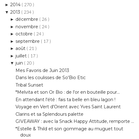
novembre
►
( 24 )
octobre
►
( 24 )
septembre
►
( 17 )
août
►
( 21 )
juillet
►
( 17 )
juin
▼
( 20 )
Mes Favoris de Juin 2013
Dans les coulisses de So'Bio Etic
Tribal Sunset
*Melvita et son Or Bio : de l'or en bouteille pour...
En attendant l'été : fais ta belle en bleu lagon !
Voyage en Vert d'Orient avec Yves Saint Laurent
Clarins et sa Splendours palette
GIVEAWAY : avec la Snack Happy Attitude, remporte ...
*Estelle & Thild et son gommage au muguet tout
doux
En attendant l'été : je vois la vie en rose...fuch...
CONCOURS : Yves Rocher vous dit MERCI
GIVEAWAY : Natura Brasil et la gamme Castanha