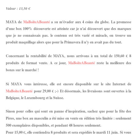
Valeur : 13,50 €
MAYA de
MaBoîteABeauté
a su m'évader aux 4 coins du globe. La promesse
d'une box 100% découverte est atteinte car je n'ai découvert que des marques
que je ne connaissais pas. le contenu est très varié et miracle, on trouve un
produit maquillage alors que pour la Primavera il n'y en avait pas du tout.
Concernant la rentabilité de MAYA, nous arrivons à un total de 150,60 € 8
produits de format vente. A ce jour,
MaBoîteABeauté
reste la meilleure des
boxes sur le marché !
Si MAYA vous intéresse, elle est encore disponible sur le site Internet de
MaBoîteABeauté
pour 29,00 € ;-)
Et désormais, les livraisons sont ouvertes à la
Belgique, le Luxembourg et la Suisse.
Sinon pour celles qui sont en panne d'inspiration, sachez que pour la fête des
Pères, u
ne box au masculin a été mise en vente en
édition très limitée : seulement
500 exemplaires disponibles, et pendant 48 heures seulement.
Pour 15,00 €, elle contiendra 8 produits et sera expédiée le mardi 11 juin.
Si vous