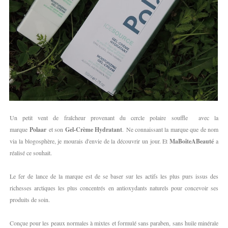
Un petit vent de fraîcheur provenant du cercle polaire souffle avec la
marque
Polaar
et son
Gel-Crème Hydratant
. Ne connaissant la marque que de nom
via la blogosphère, je mourais d'envie de la découvrir un jour. Et
MaBoîteABeauté
a
réalisé ce souhait.
Le fer de lance de la marque est de se baser sur les actifs les plus purs issus des
richesses arctiques les plus concentrés en antioxydants naturels pour concevoir ses
produits de soin.
Conçue pour les peaux normales à mixtes et formulé sans paraben, sans huile minérale