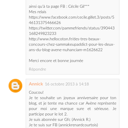
46131375466626
https://twitter.com/pammefriends/status/390443
168249823233
http://www.hellocoton.fr/des-tres-beaux-
concours-chez-sammakeupaddict-pour-les-deux-
ans-du-blog-avene-nuhanciam-m1626622
Merci encore et bonne journée
Répondre
Annick
16 octobre 2013 à 14:18
Coucou!
Je te souhaite un joyeux anniversaire pour ton
blog, et je tente ma chance car Avène représente
pour moi une marque sure et sérieuse. Je
participe pour le lot 2.
Je suis abonnée sur Gfc (Annick R.)
Je te suis sur FB (annickrenardcourtois)
Je te suis sur HC (annickrenardcourtois)
voici mes relais :
https://twitter.com/mnocena/status/3904494820
27917312