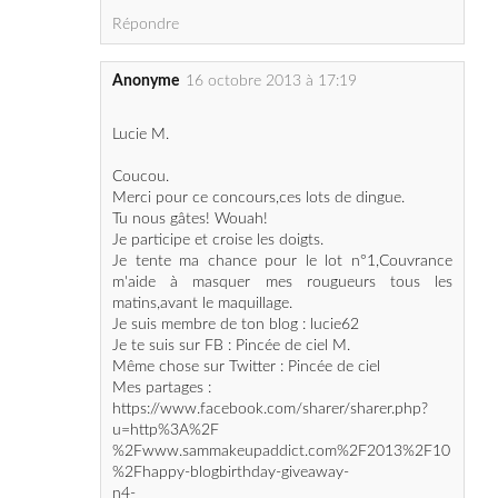
Anonyme
16 octobre 2013 à 17:19
Lucie M.
Coucou.
Merci pour ce concours,ces lots de dingue.
Tu nous gâtes! Wouah!
Je participe et croise les doigts.
Je tente ma chance pour le lot n°1,Couvrance
m'aide à masquer mes rougueurs tous les
matins,avant le maquillage.
Je suis membre de ton blog : lucie62
Je te suis sur FB : Pincée de ciel M.
Même chose sur Twitter : Pincée de ciel
Mes partages :
https://www.facebook.com/sharer/sharer.php?
u=http%3A%2F
%2Fwww.sammakeupaddict.com%2F2013%2F10
%2Fhappy-blogbirthday-giveaway-
n4-
avene.html&t=Happy+blogbirthday+%3A+GIVEA
WAY+n%C2%B04+-+Av%C3%A8ne
https://twitter.com/Pincedeciel/status/390496585