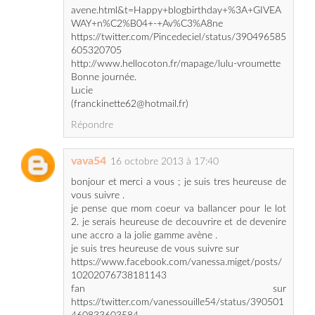
605320705
http://www.hellocoton.fr/mapage/lulu-vroumette
Bonne journée.
Lucie
(franckinette62@hotmail.fr)
Répondre
vava54
16 octobre 2013 à 17:40
bonjour et merci a vous ; je suis tres heureuse de
vous suivre .
je pense que mom coeur va ballancer pour le lot
2. je serais heureuse de decouvrire et de devenire
une accro a la jolie gamme avène .
je suis tres heureuse de vous suivre sur
https://www.facebook.com/vanessa.miget/posts/
10202076738181143
fan sur
https://twitter.com/vanessouille54/status/390501
460833603584
blog vanessa degrave
hc vanessouille http://www.hellocoton.fr/-
m1627228