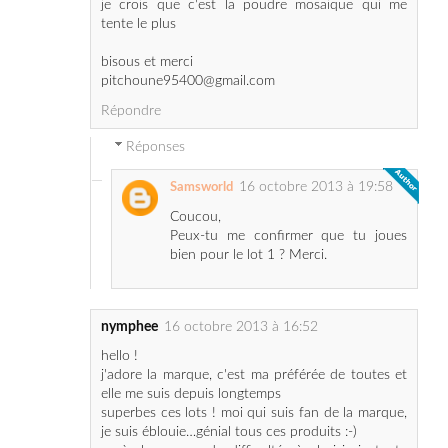
pitchoune95400@gmail.com
Répondre
Réponses
16 octobre 2013 à 19:58
Samsworld
Coucou,
Peux-tu me confirmer que tu joues
bien pour le lot 1 ? Merci.
nymphee
16 octobre 2013 à 16:52
hello !
j'adore la marque, c'est ma préférée de toutes et
elle me suis depuis longtemps
superbes ces lots ! moi qui suis fan de la marque,
je suis éblouie…génial tous ces produits :-)
après beaucoup de difficultés à choisir, je tente
pour le lot 1, avec le maquillage, rhoo trop bien
tous ces produits !! je croise les doigts :-)