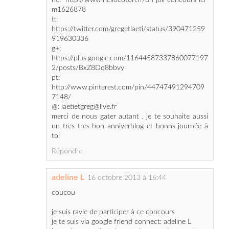
919630336
g+:
https://plus.google.com/11644587337860077197
2/posts/BxZ8Dq8bbvy
pt:
http://www.pinterest.com/pin/44747491294709
7148/
@: laetietgreg@live.fr
merci de nous gater autant , je te souhaite aussi
un tres tres bon anniverblog et bonns journée à
toi
Répondre
adeline L
16 octobre 2013 à 16:44
coucou
je suis ravie de participer à ce concours
je te suis via google friend connect: adeline L
je crois que c'est la poudre mosaique qui me
tente le plus
bisous et merci