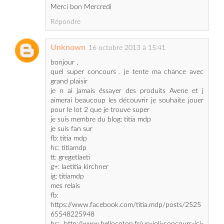
Unknown
16 octobre 2013 à 15:41
bonjour ,
quel super concours . je tente ma chance avec
grand plaisir
je n ai jamais éssayer des produits Avene et j
aimerai beaucoup les découvrir je souhaite jouer
pour le lot 2 que je trouve super
je suis membre du blog: titia mdp
je suis fan sur
fb: titia mdp
hc: titiamdp
tt: gregetlaeti
g+: laetitia kirchner
ig: titiamdp
mes relais
fb:
https://www.facebook.com/titia.mdp/posts/2525
65548225948
hc: http://www.hellocoton.fr/un-joli-concours-ici-
m1626878
tt:
https://twitter.com/gregetlaeti/status/390471259