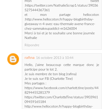
:http://www.hellocoton.fr/happy-blogbirthday-
giveaway-n-4-avec-eau-thermale-avene-france-
chez-sammakeupaddict-m1626004
Merci à toi et je te souhaite une bonne journée
Nathalie
Répondre
rafina
16 octobre 2013 à 10:44
Hello, j'aime beaucoup cette marque donc je
participe pour le lot 2.
Je suis membre de ton blog (rafina)
Je te suis sur FB (Charlotte Tine)
Mes partages :
https://www.facebook.com/charlott.tine/posts/44
8294455281379
https://twitter.com/CharlotteTine/status/3903961
09459165184
http://www.hellocoton.fr/happy-blogbirthday-
giveaway-n-4-avene-m1626202
Merci beaucoup et encore bon bloganniv'!!!! :-)
Répondre