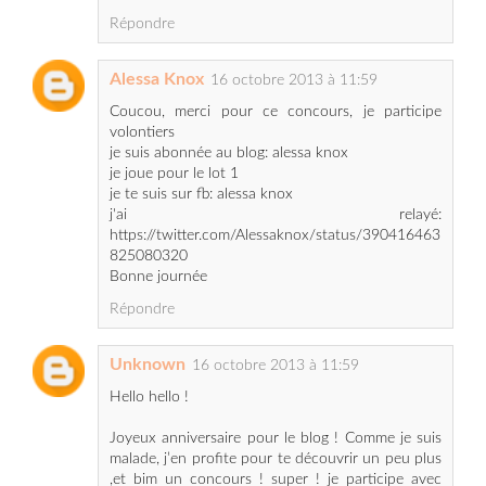
Alessa Knox
16 octobre 2013 à 11:59
Coucou, merci pour ce concours, je participe
volontiers
je suis abonnée au blog: alessa knox
je joue pour le lot 1
je te suis sur fb: alessa knox
j'ai relayé:
https://twitter.com/Alessaknox/status/390416463
825080320
Bonne journée
Répondre
Unknown
16 octobre 2013 à 11:59
Hello hello !
Joyeux anniversaire pour le blog ! Comme je suis
malade, j’en profite pour te découvrir un peu plus
,et bim un concours ! super ! je participe avec
plaisir pour le 1er lot, je connais peu avène mais
un peu de maquillage pour les peaux sensibles ne
serait pas de refus !