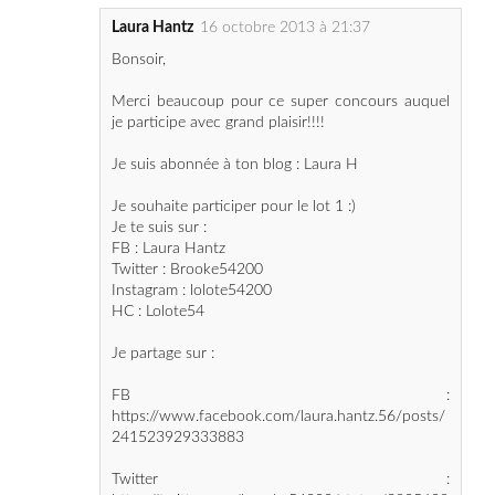
Merci beaucoup pour ce super concours auquel
je participe avec grand plaisir!!!!
Je suis abonnée à ton blog : Laura H
Je souhaite participer pour le lot 1 :)
Je te suis sur :
FB : Laura Hantz
Twitter : Brooke54200
Instagram : lolote54200
HC : Lolote54
Je partage sur :
FB :
https://www.facebook.com/laura.hantz.56/posts/
241523929333883
Twitter :
https://twitter.com/brooke54200/status/3905609
87989807104
HC: http://www.hellocoton.fr/happy-