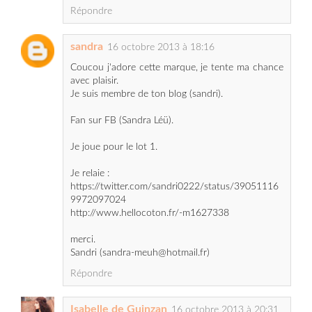
sandra
16 octobre 2013 à 18:16
Coucou j'adore cette marque, je tente ma chance
avec plaisir.
Je suis membre de ton blog (sandri).
Fan sur FB (Sandra Léü).
Je joue pour le lot 1.
Je relaie :
https://twitter.com/sandri0222/status/39051116
9972097024
http://www.hellocoton.fr/-m1627338
merci.
Sandri (sandra-meuh@hotmail.fr)
Répondre
Isabelle de Guinzan
16 octobre 2013 à 20:31
Joyeux anniversaire et merci de nous gâter pour
l'occasion ! Je tente ma chance pour le lot n°1 !
Je suis membre du blog et fan de ta page