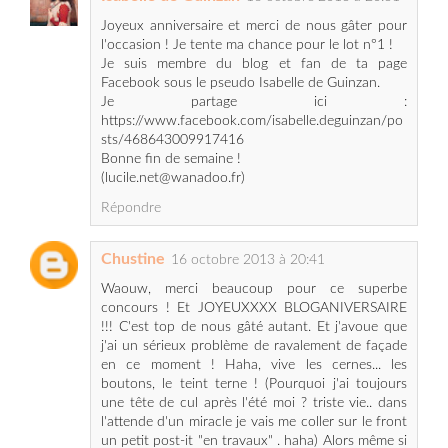
Facebook sous le pseudo Isabelle de Guinzan.
Je partage ici :
https://www.facebook.com/isabelle.deguinzan/po
sts/468643009917416
Bonne fin de semaine !
(lucile.net@wanadoo.fr)
Répondre
Chustine
16 octobre 2013 à 20:41
Waouw, merci beaucoup pour ce superbe
concours ! Et JOYEUXXXX BLOGANIVERSAIRE
!!! C'est top de nous gâté autant. Et j'avoue que
j'ai un sérieux problème de ravalement de façade
en ce moment ! Haha, vive les cernes... les
boutons, le teint terne ! (Pourquoi j'ai toujours
une tête de cul après l'été moi ? triste vie.. dans
l'attende d'un miracle je vais me coller sur le front
un petit post-it "en travaux" . haha) Alors même si
j'adore Avène (et que j'ai pas eu l'occasion de
beaucoup testé) je n'ai pas de pitié pour les
mauvaises mines ! Je joue avec plaisirs pour le Lot