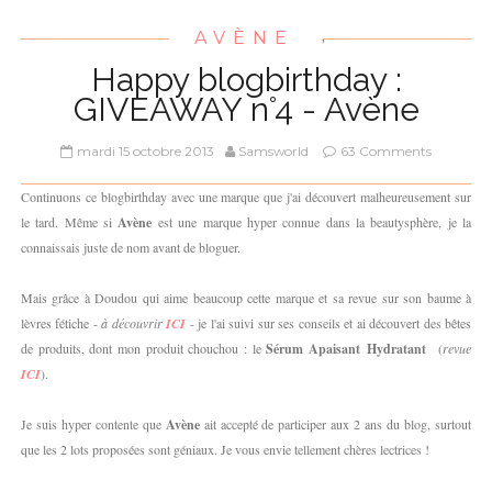
AVÈNE
,
Happy blogbirthday :
GIVEAWAY n°4 - Avène
mardi 15 octobre 2013
Samsworld
63 Comments
Continuons ce blogbirthday avec une marque que j'ai découvert malheureusement sur
le tard. Même si
Avène
est une marque hyper connue dans la beautysphère, je la
connaissais juste de nom avant de bloguer.
Mais grâce à Doudou qui aime beaucoup cette marque et sa revue sur son baume à
lèvres fétiche -
à découvrir
ICI
- je l'ai suivi sur ses conseils et ai découvert des bêtes
de produits, dont mon produit chouchou : le
Sérum Apaisant
Hydratant
(
revue
ICI
).
Je suis hyper contente que
Avène
ait accepté de participer aux 2 ans du blog, surtout
que les 2 lots proposées sont géniaux. Je vous envie tellement chères lectrices !