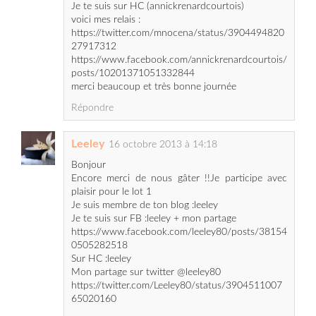
https://www.facebook.com/annickrenardcourtois/
posts/10201371051332844
merci beaucoup et très bonne journée
Répondre
Leeley
16 octobre 2013 à 14:18
Bonjour
Encore merci de nous gâter !!Je participe avec
plaisir pour le lot 1
Je suis membre de ton blog :leeley
Je te suis sur FB :leeley + mon partage
https://www.facebook.com/leeley80/posts/38154
0505282518
Sur HC :leeley
Mon partage sur twitter @leeley80
https://twitter.com/Leeley80/status/3904511007
65020160
Merci bon Mercredi
Répondre