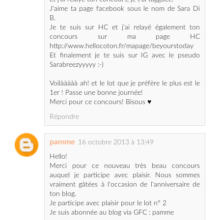
concours sur ma page HC
http://www.hellocoton.fr/mapage/beyourstoday
Et finalement je te suis sur IG avec le pseudo
Sarabreezyyyyy :-)
Voilààààà ah! et le lot que je préfère le plus est le
1er ! Passe une bonne journée!
Merci pour ce concours! Bisous ♥
Répondre
pamme
16 octobre 2013 à 13:49
Hello!
Merci pour ce nouveau très beau concours
auquel je participe avec plaisir. Nous sommes
vraiment gâtées à l'occasion de l'anniversaire de
ton blog.
Je participe avec plaisir pour le lot n° 2
Je suis abonnée au blog via GFC : pamme
ainsi qu'à ta page FB : Cécile Gil***
Mes relais
https://www.facebook.com/cecile.gillet.3/posts/5