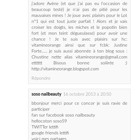
n°1 qui est tout juste parfait ! Alors et je vais
croiser les doigts, les miches et le popotin bien
fort (et mon teint dégueulasse) pour avoir une
chance ! Je te suis avec plaisirs sur hc:
vitamineorange ainsi que sur fcbk: Justine
Forte...... je suis aussi abonnée à ton blog sous :
Chustine nette alias vitamineorange@gmail.com
etttttt Bisous bonne soiiirée :)
http://vitamineorange.blogspot.com
Répondre
soso nailbeauty
16 octobre 2013 à 20:50
bbonjour merci pour ce concor je suis ravie de
participer
fan sur facebook soso nailbeauty
hellocoton soso59
TWITTer lettifi
google friends lettifi
voici mes partages
https://twitter.com/lettifi1/status/390549541994
250241