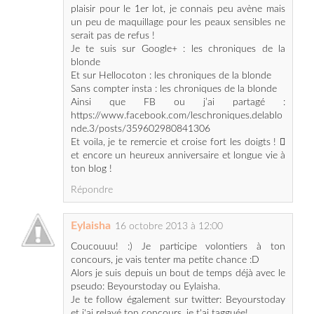
Je te suis sur Google+ : les chroniques de la
blonde
Et sur Hellocoton : les chroniques de la blonde
Sans compter insta : les chroniques de la blonde
Ainsi que FB ou j’ai partagé :
https://www.facebook.com/leschroniques.delablo
nde.3/posts/359602980841306
Et voila, je te remercie et croise fort les doigts ! 
et encore un heureux anniversaire et longue vie à
ton blog !
Répondre
Eylaisha
16 octobre 2013 à 12:00
Coucouuu! :) Je participe volontiers à ton
concours, je vais tenter ma petite chance :D
Alors je suis depuis un bout de temps déjà avec le
pseudo: Beyourstoday ou Eylaisha.
Je te follow également sur twitter: Beyourstoday
et j'ai relayé ton concours, je t'ai tagguée!
J'aime ta page facebook sous le nom de Sara Di
B.
Je te suis sur HC et j'ai relayé également ton