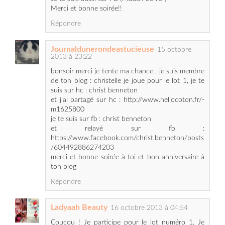
Journaldunerondeastucieuse
15 octobre
2013 à 23:22
bonsoir merci je tente ma chance , je suis membre
de ton blog : christelle je joue pour le lot 1, je te
suis sur hc : christ benneton
et j'ai partagé sur hc : http://www.hellocoton.fr/-
m1625800
je te suis sur fb : christ benneton
et relayé sur fb :
https://www.facebook.com/christ.benneton/posts
/604492886274203
merci et bonne soirée à toi et bon anniversaire à
ton blog
Répondre
Ladyaah Beauty
16 octobre 2013 à 04:54
Coucou ! Je participe pour le lot numéro 1. Je
suis ton blog (Ladyaah Beauty). Je te suis sur
Facebook (Elodiie L.), sur Instagram (@ladyaah)
ainsi que sur Twitter ou j'ai RT ton tweet sur ce