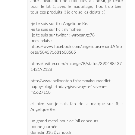
-je te suis sur fb : Angelique Re.
-je te suis sur hc : nymphee
-je te suis sur twitter : @roxange78
-mes relais :
https://www.facebook.com/angelique.renard.96/p
osts/584591681608585
https://twitter.com/roxange78/status/390488437
142192128
http://www.hellocoton.fr/sammakeupaddict-
happy-blogbirthday-giveaway-n-4-avene-
m1627118
et bien sur je suis fan de la marque sur fb :
Angelique Re.
un grand merci pour ce joli concours
bonne journée
dunedin31(at)yahoo.fr
Répondre