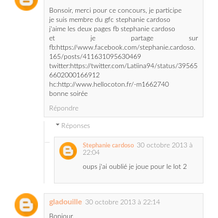
et je partage sur
fb:https://www.facebook.com/stephanie.cardoso.
165/posts/411631095630469
twitter:https://twitter.com/Latiina94/status/39565
6602000166912
hc:http://www.hellocoton.fr/-m1662740
bonne soirée
Répondre
Réponses
30 octobre 2013 à
Stephanie cardoso
22:04
oups j'ai oublié je joue pour le lot 2
gladouille
30 octobre 2013 à 22:14
Bonjour,
Je participe avec plaisir pour ces jolis lots
Je tente ma chance pour le lot n°2
Je suis membre du blog avec gladouille