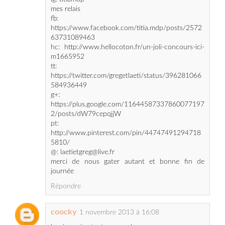
63731089463
hc: http://www.hellocoton.fr/un-joli-concours-ici-
m1665952
tt:
https://twitter.com/gregetlaeti/status/396281066
584936449
g+:
https://plus.google.com/11644587337860077197
2/posts/dW79cepqjjW
pt:
http://www.pinterest.com/pin/44747491294718
5810/
@: laetietgreg@live.fr
merci de nous gater autant et bonne fin de
journée
Répondre
coocky
1 novembre 2013 à 16:08
bonjour je tente ma chance pour ce super
concours.
je souhaite jouer pour le lot 3 trousse belle de
nuit