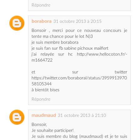
borabora
31 octobre 2013 à 20:15
Bonsoir , merci pour ce nouveau concours je
tente ma chance pour le lot N)3
je suis membre borabora
je suis fan sur fb sabine pichoux mailfert
j'ai relayée sur hc http://www.hellocoton.fr/-
m1664722
et sur twitter
https://twitter.com/boraboral/status/3959913970
58105344
à bientôt bises
Répondre
maudmaud
31 octobre 2013 à 21:10
Bonsoir,
Je souhaite participer!
Je suis membre du blog (maudmaud) et je te suis
aussi sur FB (Maud Avenier)
Je suis fan d'Akane sur FB (Maud Avenier)
Je choisis le lot 3
Merci et bonne soirée!!