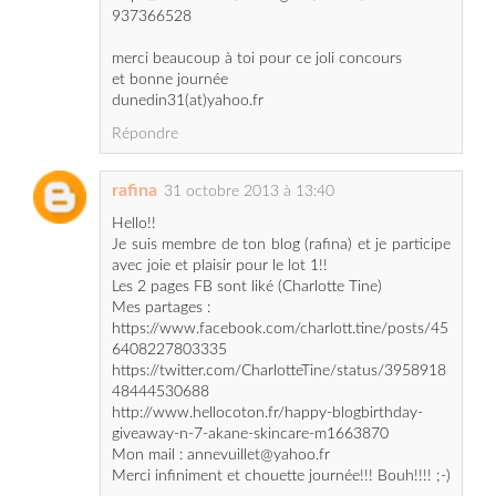
et bonne journée
dunedin31(at)yahoo.fr
Répondre
rafina
31 octobre 2013 à 13:40
Hello!!
Je suis membre de ton blog (rafina) et je participe
avec joie et plaisir pour le lot 1!!
Les 2 pages FB sont liké (Charlotte Tine)
Mes partages :
https://www.facebook.com/charlott.tine/posts/45
6408227803335
https://twitter.com/CharlotteTine/status/3958918
48444530688
http://www.hellocoton.fr/happy-blogbirthday-
giveaway-n-7-akane-skincare-m1663870
Mon mail : annevuillet@yahoo.fr
Merci infiniment et chouette journée!!! Bouh!!!! ;-)
Répondre
Unknown
31 octobre 2013 à 16:40