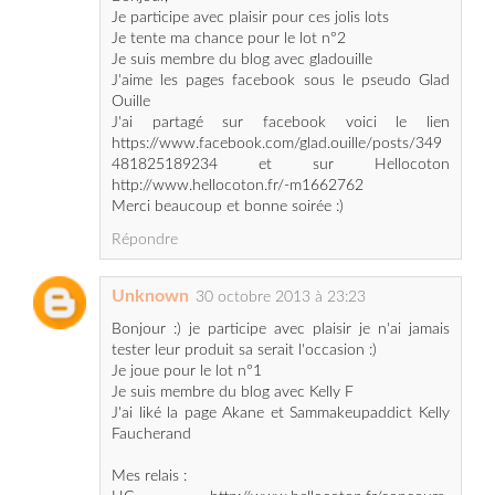
J'aime les pages facebook sous le pseudo Glad
Ouille
J'ai partagé sur facebook voici le lien
https://www.facebook.com/glad.ouille/posts/349
481825189234 et sur Hellocoton
http://www.hellocoton.fr/-m1662762
Merci beaucoup et bonne soirée :)
Répondre
Unknown
30 octobre 2013 à 23:23
Bonjour :) je participe avec plaisir je n'ai jamais
tester leur produit sa serait l'occasion :)
Je joue pour le lot n°1
Je suis membre du blog avec Kelly F
J'ai liké la page Akane et Sammakeupaddict Kelly
Faucherand
Mes relais :
HC http://www.hellocoton.fr/concours-
m1662890
TW
https://twitter.com/xKelly_62x/status/395677298