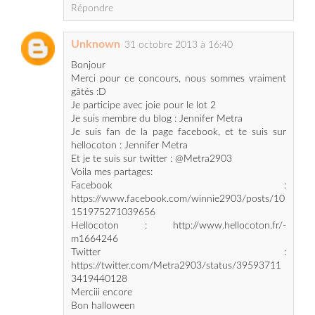
Bonjour
Merci pour ce concours, nous sommes vraiment
gâtés :D
Je participe avec joie pour le lot 2
Je suis membre du blog : Jennifer Metra
Je suis fan de la page facebook, et te suis sur
hellocoton : Jennifer Metra
Et je te suis sur twitter : @Metra2903
Voila mes partages:
Facebook :
https://www.facebook.com/winnie2903/posts/10
151975271039656
Hellocoton : http://www.hellocoton.fr/-
m1664246
Twitter :
https://twitter.com/Metra2903/status/39593711
3419440128
Merciii encore
Bon halloween
Répondre