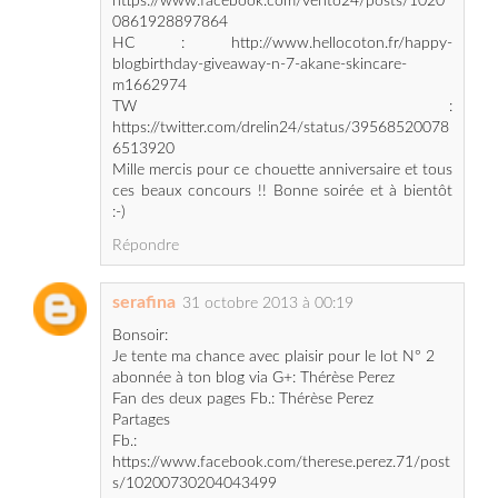
m1662974
TW :
https://twitter.com/drelin24/status/39568520078
6513920
Mille mercis pour ce chouette anniversaire et tous
ces beaux concours !! Bonne soirée et à bientôt
:-)
Répondre
serafina
31 octobre 2013 à 00:19
Bonsoir:
Je tente ma chance avec plaisir pour le lot N° 2
abonnée à ton blog via G+: Thérèse Perez
Fan des deux pages Fb.: Thérèse Perez
Partages
Fb.:
https://www.facebook.com/therese.perez.71/post
s/10200730204043499
G+:
https://plus.google.com/u/0/1115950471408890
05334/posts/94j8jG5H2X1
HC:http://www.hellocoton.fr/-m1662988