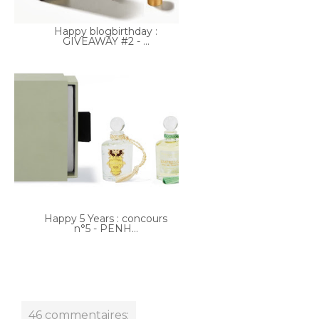
Happy 5 Years : concours
n°5 - PENH...
46 commentaires:
marylene3000
30 octobre 2013 à 21:30