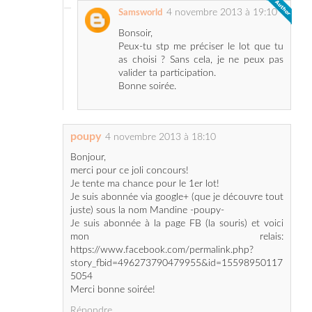
Peux-tu stp me préciser le lot que tu
as choisi ? Sans cela, je ne peux pas
valider ta participation.
Bonne soirée.
poupy
4 novembre 2013 à 18:10
Bonjour,
merci pour ce joli concours!
Je tente ma chance pour le 1er lot!
Je suis abonnée via google+ (que je découvre tout
juste) sous la nom Mandine -poupy-
Je suis abonnée à la page FB (la souris) et voici
mon relais:
https://www.facebook.com/permalink.php?
story_fbid=496273790479955&id=15598950117
5054
Merci bonne soirée!
Répondre
TOUSSAINT Isabelle
5 novembre 2013 à 00:51