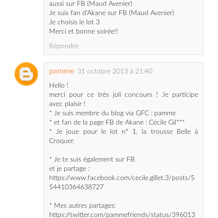
Répondre
pamme
31 octobre 2013 à 21:40
Hello !
merci pour ce très joli concours ! Je participe
avec plaisir !
* Je suis membre du blog via GFC : pamme
* et fan de la page FB de Akane : Cécile Gil***
* Je joue pour le lot n° 1, la trousse Belle à
Croquer.
* Je te suis également sur FB
et je partage :
https://www.facebook.com/cecile.gillet.3/posts/5
54410364638727
* Mes autres partages:
https://twitter.com/pammefriends/status/396013
300950904832
http://www.hellocoton.fr/un-tres-joli-concours-
avec-akane-chez-sammakeupaddict-m1664828