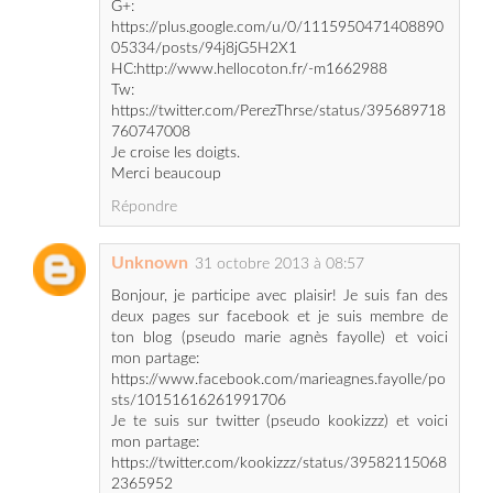
Tw:
https://twitter.com/PerezThrse/status/395689718
760747008
Je croise les doigts.
Merci beaucoup
Répondre
Unknown
31 octobre 2013 à 08:57
Bonjour, je participe avec plaisir! Je suis fan des
deux pages sur facebook et je suis membre de
ton blog (pseudo marie agnès fayolle) et voici
mon partage:
https://www.facebook.com/marieagnes.fayolle/po
sts/10151616261991706
Je te suis sur twitter (pseudo kookizzz) et voici
mon partage:
https://twitter.com/kookizzz/status/39582115068
2365952
et sur hellocoton (pseudo ju2pamplemousse),
voici mon partage:
http://www.hellocoton.fr/happy-blogbirthday-