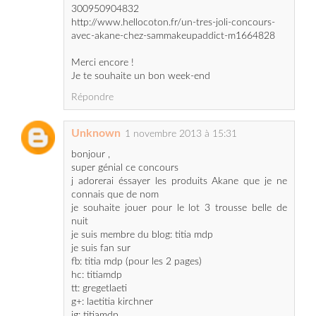
Merci encore !
Je te souhaite un bon week-end
Répondre
Unknown
1 novembre 2013 à 15:31
bonjour ,
super génial ce concours
j adorerai éssayer les produits Akane que je ne
connais que de nom
je souhaite jouer pour le lot 3 trousse belle de
nuit
je suis membre du blog: titia mdp
je suis fan sur
fb: titia mdp (pour les 2 pages)
hc: titiamdp
tt: gregetlaeti
g+: laetitia kirchner
ig: titiamdp
mes relais
fb:
https://www.facebook.com/titia.mdp/posts/2572