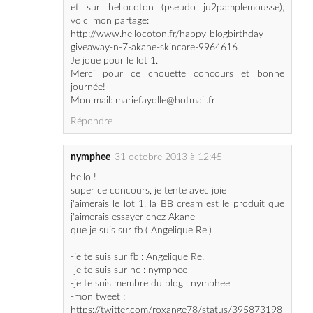
giveaway-n-7-akane-skincare-9964616
Je joue pour le lot 1.
Merci pour ce chouette concours et bonne
journée!
Mon mail: mariefayolle@hotmail.fr
Répondre
nymphee
31 octobre 2013 à 12:45
hello !
super ce concours, je tente avec joie
j'aimerais le lot 1, la BB cream est le produit que
j'aimerais essayer chez Akane
que je suis sur fb ( Angelique Re.)
-je te suis sur fb : Angelique Re.
-je te suis sur hc : nymphee
-je te suis membre du blog : nymphee
-mon tweet :
https://twitter.com/roxange78/status/395873198
937366528
merci beaucoup à toi pour ce joli concours