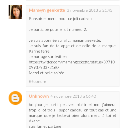
Bonsoir et merci pour ce joli cadeau,
Je participe pour le lot numéro 2.
Je suis abonnée sur gfc: maman geekette.
Je suis fan de ta apge et de celle de la marque:
Karine ferré.
Je partage sur twitter:
https://twitter.com/mamangeekette/status/39710
0993793372160
Merci et belle soirée.
Répondre
Unknown
4 novembre 2013 à 06:40
bonjour je participe avec plaisir et moi j'aimerai
trop le lot trois - super cadeau en tout cas et une
marque que je testerai bien alors merci à toi et
Akane
suis fan et partage
https://www.facebook.com/martine.bourgogne/p
osts/10201330673081178
https://twitter.com/martine7120/status/3972365