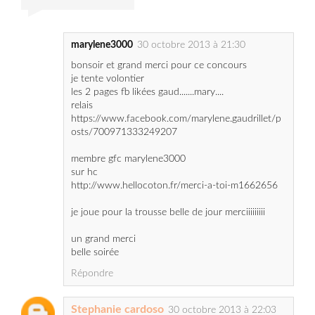
bonsoir et grand merci pour ce concours
je tente volontier
les 2 pages fb likées gaud.......mary....
relais
https://www.facebook.com/marylene.gaudrillet/p
osts/700971333249207
membre gfc marylene3000
sur hc
http://www.hellocoton.fr/merci-a-toi-m1662656
je joue pour la trousse belle de jour merciiiiiiiii
un grand merci
belle soirée
Répondre
Stephanie cardoso
30 octobre 2013 à 22:03
Bonsoir, merci pour ce concours, je participe
je suis membre du gfc stephanie cardoso
j'aime les deux pages fb stephanie cardoso