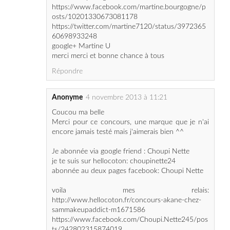
60698933248
google+ Martine U
merci merci et bonne chance à tous
Répondre
Anonyme
4 novembre 2013 à 11:21
Coucou ma belle
Merci pour ce concours, une marque que je n'ai
encore jamais testé mais j'aimerais bien ^^
Je abonnée via google friend : Choupi Nette
je te suis sur hellocoton: choupinette24
abonnée au deux pages facebook: Choupi Nette
voila mes relais:
http://www.hellocoton.fr/concours-akane-chez-
sammakeupaddict-m1671586
https://www.facebook.com/Choupi.Nette245/pos
ts/242802315874019
https://twitter.com/Choupinette245/status/39730
6891958628352
https://plus.google.com/u/0/1003543336914077