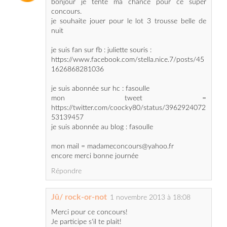
je suis fan sur fb : juliette souris :
https://www.facebook.com/stella.nice.7/posts/45
1626868281036
je suis abonnée sur hc : fasoulle
mon tweet =
https://twitter.com/coocky80/status/3962924072
53139457
je suis abonnée au blog : fasoulle
mon mail = madameconcours@yahoo.fr
encore merci bonne journée
Répondre
Jû/ rock-or-not
1 novembre 2013 à 18:08
Merci pour ce concours!
Je participe s'il te plait!
Je suis membre HC avec rock-or-not
Et GFC avec rock-or-not
Je joue pour le lot 2
Voila