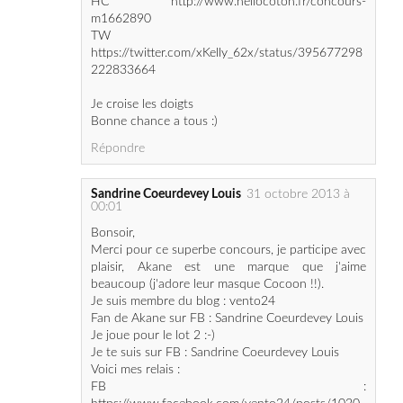
222833664
Je croise les doigts
Bonne chance a tous :)
Répondre
Sandrine Coeurdevey Louis
31 octobre 2013 à
00:01
Bonsoir,
Merci pour ce superbe concours, je participe avec
plaisir, Akane est une marque que j'aime
beaucoup (j'adore leur masque Cocoon !!).
Je suis membre du blog : vento24
Fan de Akane sur FB : Sandrine Coeurdevey Louis
Je joue pour le lot 2 :-)
Je te suis sur FB : Sandrine Coeurdevey Louis
Voici mes relais :
FB :
https://www.facebook.com/vento24/posts/1020
0861928897864
HC : http://www.hellocoton.fr/happy-
blogbirthday-giveaway-n-7-akane-skincare-