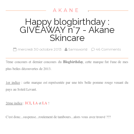
AKANE
,
Happy blogbirthday :
GIVEAWAY n°7 - Akane
Skincare
mercredi 30 octobre 2013
Samsworld
46 Comments
7ème concours et dernier concours du
Blogbirthday
, cette marque fut l'une de mes
plus belles découvertes de 2013.
1er indice
: cette marque est représentée par une très belle pomme rouge venant du
pays au Soleil Levant.
2ème indice
:
ICI
,
LA
et
LA
!
C'est donc...suspense...roulement de tambours...alors vous avez trouvé ???