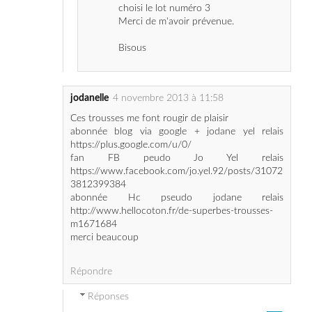
Bisous
jodanelle
4 novembre 2013 à 11:58
Ces trousses me font rougir de plaisir
abonnée blog via google + jodane yel relais
https://plus.google.com/u/0/
fan FB peudo Jo Yel relais
https://www.facebook.com/jo.yel.92/posts/31072
3812399384
abonnée Hc pseudo jodane relais
http://www.hellocoton.fr/de-superbes-trousses-
m1671684
merci beaucoup
Répondre
Réponses
4 novembre 2013 à 19:10
Samsworld
Bonsoir,