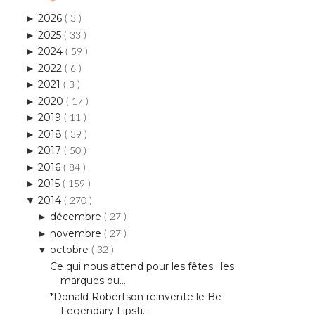
2026
►
( 3 )
2025
►
( 33 )
2024
►
( 59 )
2022
►
( 6 )
2021
►
( 3 )
2020
►
( 17 )
2019
►
( 11 )
2018
►
( 39 )
2017
►
( 50 )
2016
►
( 84 )
2015
►
( 159 )
2014
▼
( 270 )
décembre
►
( 27 )
novembre
►
( 27 )
octobre
▼
( 32 )
Ce qui nous attend pour les fêtes : les
marques ou...
*Donald Robertson réinvente le Be
Legendary Lipsti...