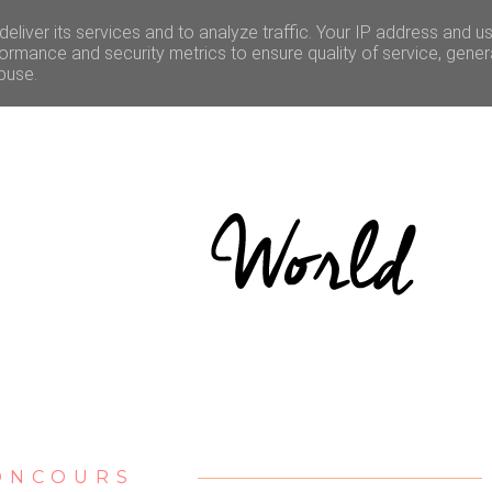
LE
CULTURE
BONNES ADRESSES
CONCOURS
eliver its services and to analyze traffic. Your IP address and u
ormance and security metrics to ensure quality of service, gene
buse.
ONCOURS