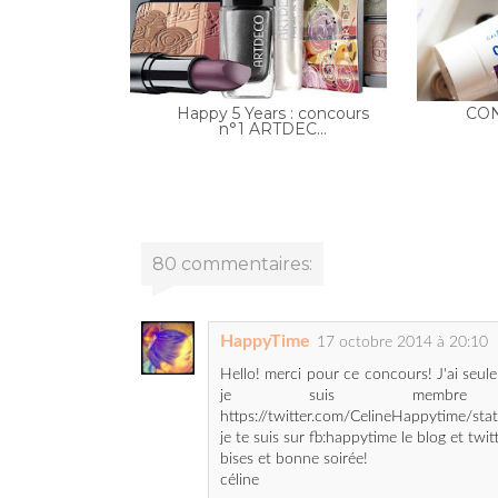
Happy 5 Years : concours
CON
n°1 ARTDEC...
80 commentaires:
HappyTime
17 octobre 2014 à 20:10
Hello! merci pour ce concours! J'ai seul
je suis membre G
https://twitter.com/CelineHappytime/
je te suis sur fb:happytime le blog et twi
bises et bonne soirée!
céline