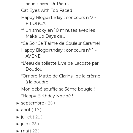
aérien avec Dr Pierr...
Cat Eyes with Too Faced
Happy Blogbirthday : concours n°2 -
FILORGA
** Un smoky en 10 minutes avec les
Make Up Days de...
*Ce Soir Je T'aime de Couleur Caramel
Happy Blogbirthday : concours n° 1 -
AVENE
*L'eau de toilette L!ve de Lacoste par
Doudou
*Ombre Matte de Clarins : de la crème
à la poudre
Mon bébé souffle sa 3ème bougie !
*Happy Birthday Nocibé !
septembre
►
( 23 )
août
►
( 19 )
juillet
►
( 21 )
juin
►
( 23 )
mai
►
( 22 )