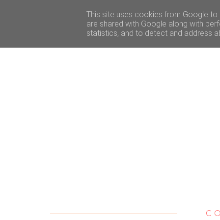
ACCUEIL
BEAUTÉ
VOYAGE
LIFESTY
This site uses cookies from Google to d
are shared with Google along with perf
statistics, and to detect and address a
C