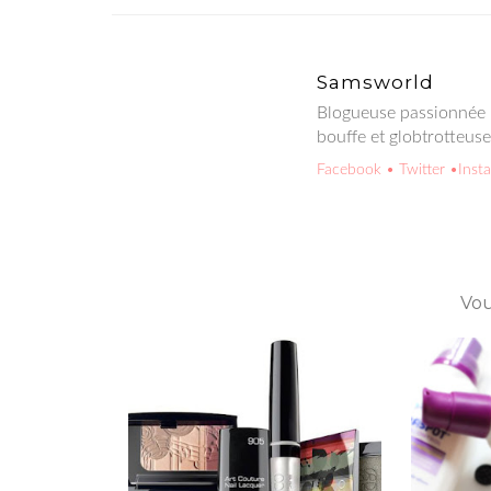
Samsworld
Blogueuse passionnée p
bouffe et globtrotteus
Facebook
• Twitter
•Inst
Vou