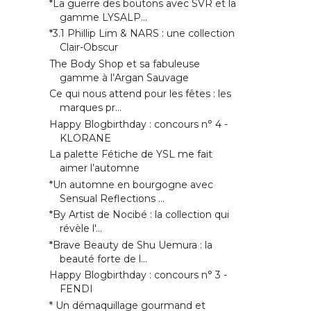
*La guerre des boutons avec SVR et la
gamme LYSALP...
*3.1 Phillip Lim & NARS : une collection
Clair-Obscur
The Body Shop et sa fabuleuse
gamme à l’Argan Sauvage
Ce qui nous attend pour les fêtes : les
marques pr...
Happy Blogbirthday : concours n° 4 -
KLORANE
La palette Fétiche de YSL me fait
aimer l’automne
*Un automne en bourgogne avec
Sensual Reflections ...
*By Artist de Nocibé : la collection qui
révèle l'...
*Brave Beauty de Shu Uemura : la
beauté forte de l...
Happy Blogbirthday : concours n° 3 -
FENDI
* Un démaquillage gourmand et