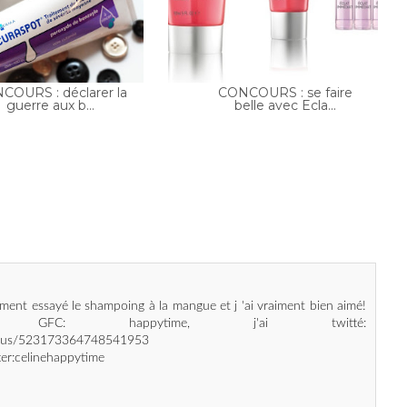
COURS : déclarer la
CONCOURS : se faire
guerre aux b...
belle avec Ecla...
ement essayé le shampoing à la mangue et j 'ai vraiment bien aimé!
FC: happytime, j'ai twitté:
status/523173364748541953
tter:celinehappytime