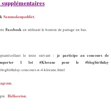
 supplémentaires
ok
Sammakeupaddict
.
Facebook
mpte
en utilisant le bouton de partage en bas.
je participe au concours de
iant/collant le texte suivant :
mporter 1 lot #Klorane pour le #blogbirthday
logbirthday-concours-n-4-klorane.html
tagram
.
Hellocoton
ompte
.