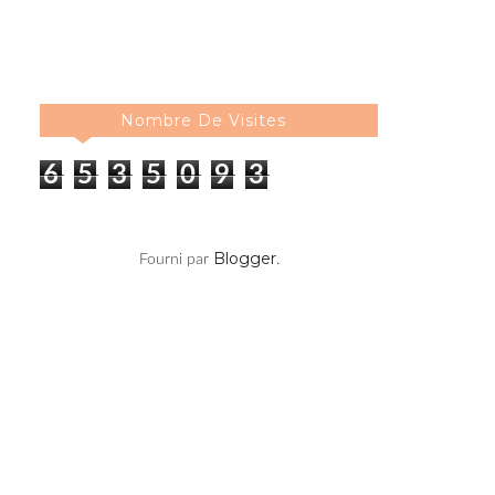
Nombre De Visites
6
5
3
5
0
9
3
Blogger
Fourni par
.