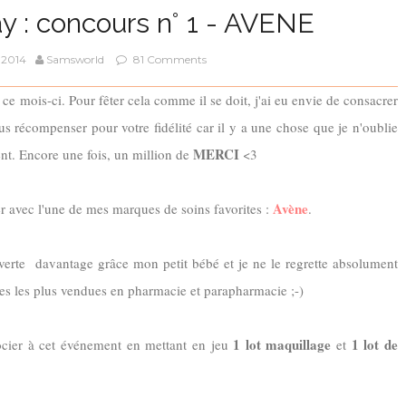
y : concours n° 1 - AVENE
 2014
Samsworld
81 Comments
ce mois-ci. Pour fêter cela comme il se doit, j'ai eu envie de consacrer
s récompenser pour votre fidélité car il y a une chose que je n'oublie
MERCI
nt. Encore une fois, un million de
<3
Avène
er avec l'une de mes marques de soins favorites :
.
verte davantage grâce mon petit bébé et je ne le regrette absolument
es les plus vendues en pharmacie et parapharmacie ;-)
1 lot maquillage
1 lot de
ocier à cet événement en mettant en jeu
et