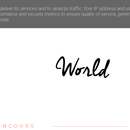
LE
CULTURE
BONNES ADRESSES
CONCOURS
eliver its services and to analyze traffic. Your IP address and u
ormance and security metrics to ensure quality of service, gene
buse.
ONCOURS