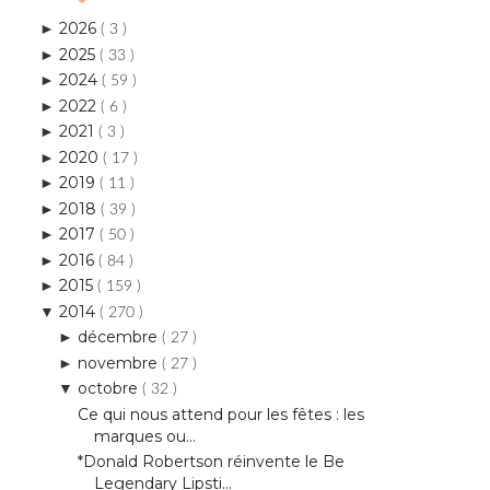
2026
►
( 3 )
2025
►
( 33 )
2024
►
( 59 )
2022
►
( 6 )
2021
►
( 3 )
2020
►
( 17 )
2019
►
( 11 )
2018
►
( 39 )
2017
►
( 50 )
2016
►
( 84 )
2015
►
( 159 )
2014
▼
( 270 )
décembre
►
( 27 )
novembre
►
( 27 )
octobre
▼
( 32 )
Ce qui nous attend pour les fêtes : les
marques ou...
*Donald Robertson réinvente le Be
Legendary Lipsti...