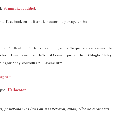
ok
Sammakeupaddict
.
Facebook
mpte
en utilisant le bouton de partage en bas.
je participe au concours de
iant/collant le texte suivant :
rter l'un des 2 lots #Avene pour le #blogbirthday
logbirthday-coucours-n-1-avene.html
tagram
.
Hellocoton
ompte
.
s, postez-moi vos liens ou tagguez-moi, sinon, elles ne seront pas