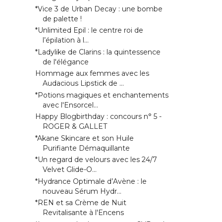
*Vice 3 de Urban Decay : une bombe
de palette !
*Unlimited Epil : le centre roi de
l’épilation à l...
*Ladylike de Clarins : la quintessence
de l'élégance
Hommage aux femmes avec les
Audacious Lipstick de ...
*Potions magiques et enchantements
avec l'Ensorcel...
Happy Blogbirthday : concours n° 5 -
ROGER & GALLET
*Akane Skincare et son Huile
Purifiante Démaquillante
*Un regard de velours avec les 24/7
Velvet Glide-O...
*Hydrance Optimale d’Avène : le
nouveau Sérum Hydr...
*REN et sa Crème de Nuit
Revitalisante à l'Encens