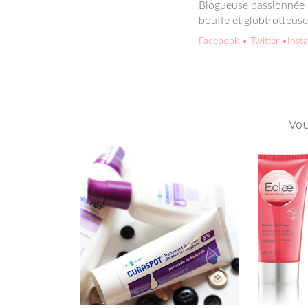
Blogueuse passionnée p
bouffe et globtrotteus
Facebook
• Twitter
•Inst
Vou