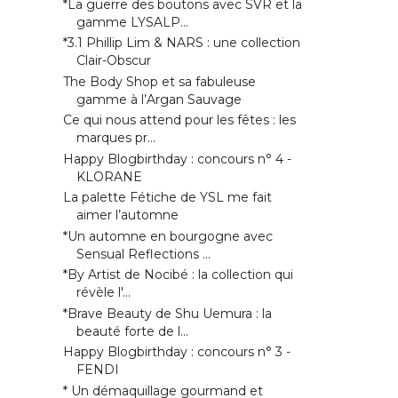
*La guerre des boutons avec SVR et la
gamme LYSALP...
*3.1 Phillip Lim & NARS : une collection
Clair-Obscur
The Body Shop et sa fabuleuse
gamme à l’Argan Sauvage
Ce qui nous attend pour les fêtes : les
marques pr...
Happy Blogbirthday : concours n° 4 -
KLORANE
La palette Fétiche de YSL me fait
aimer l’automne
*Un automne en bourgogne avec
Sensual Reflections ...
*By Artist de Nocibé : la collection qui
révèle l'...
*Brave Beauty de Shu Uemura : la
beauté forte de l...
Happy Blogbirthday : concours n° 3 -
FENDI
* Un démaquillage gourmand et