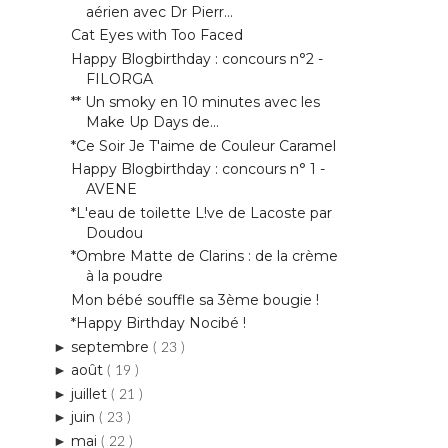
aérien avec Dr Pierr...
Cat Eyes with Too Faced
Happy Blogbirthday : concours n°2 -
FILORGA
** Un smoky en 10 minutes avec les
Make Up Days de...
*Ce Soir Je T'aime de Couleur Caramel
Happy Blogbirthday : concours n° 1 -
AVENE
*L'eau de toilette L!ve de Lacoste par
Doudou
*Ombre Matte de Clarins : de la crème
à la poudre
Mon bébé souffle sa 3ème bougie !
*Happy Birthday Nocibé !
septembre
►
( 23 )
août
►
( 19 )
juillet
►
( 21 )
juin
►
( 23 )
mai
►
( 22 )