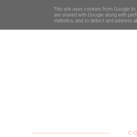
ACCUEIL
BEAUTÉ
VOYAGE
LIFESTY
This site uses cookies from Google to d
are shared with Google along with perf
statistics, and to detect and address a
C