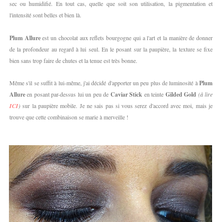
sec ou humidifié. En tout cas, quelle que soit son utilisation, la pigmentation et
l'intensité sont belles et bien là.
Plum Allure
est un chocolat aux reflets bourgogne qui a l'art et la manière de donner
de la profondeur au regard à lui seul. En le posant sur la paupière, la texture se fixe
bien sans trop faire de chutes et la tenue est très bonne.
Même s'il se suffit à lui-même, j'ai décidé d'apporter un peu plus de luminosité à
Plum
Allure
en posant par-dessus lui un peu de
Caviar Stick
en teinte
Gilded Gold
(à lire
ICI
)
sur la paupière mobile. Je ne sais pas si vous serez d'accord avec moi, mais je
trouve que cette combinaison se marie à merveille !