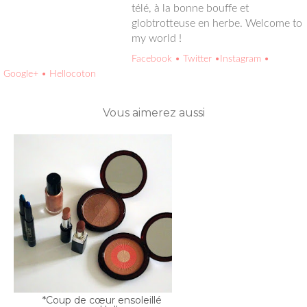
Welcome to my world !
Facebook
• Twitter
•Instagram
• Google+
• Hellocoton
Vous aimerez aussi
*Coup de cœur ensoleillé
avec Hello...