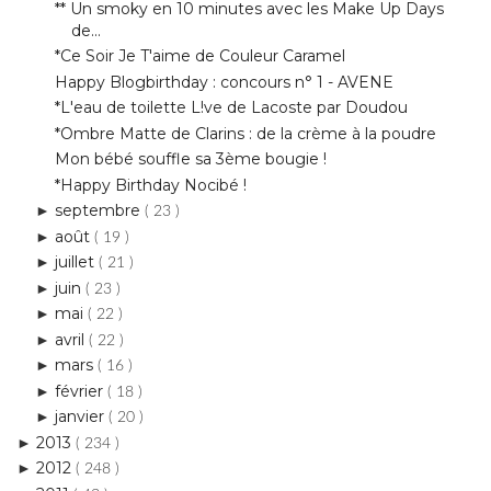
Happy Blogbirthday : concours n° 1 - AVENE
*L'eau de toilette L!ve de Lacoste par Doudou
*Ombre Matte de Clarins : de la crème à la poudre
Mon bébé souffle sa 3ème bougie !
*Happy Birthday Nocibé !
septembre
►
( 23 )
août
►
( 19 )
juillet
►
( 21 )
juin
►
( 23 )
mai
►
( 22 )
avril
►
( 22 )
mars
►
( 16 )
février
►
( 18 )
janvier
►
( 20 )
2013
►
( 234 )
2012
►
( 248 )
2011
►
( 43 )