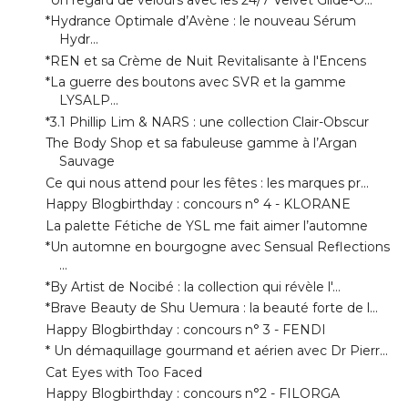
*REN et sa Crème de Nuit Revitalisante à l'Encens
*La guerre des boutons avec SVR et la gamme
LYSALP...
*3.1 Phillip Lim & NARS : une collection Clair-Obscur
The Body Shop et sa fabuleuse gamme à l’Argan
Sauvage
Ce qui nous attend pour les fêtes : les marques pr...
Happy Blogbirthday : concours n° 4 - KLORANE
La palette Fétiche de YSL me fait aimer l’automne
*Un automne en bourgogne avec Sensual Reflections
...
*By Artist de Nocibé : la collection qui révèle l'...
*Brave Beauty de Shu Uemura : la beauté forte de l...
Happy Blogbirthday : concours n° 3 - FENDI
* Un démaquillage gourmand et aérien avec Dr Pierr...
Cat Eyes with Too Faced
Happy Blogbirthday : concours n°2 - FILORGA
** Un smoky en 10 minutes avec les Make Up Days
de...
*Ce Soir Je T'aime de Couleur Caramel