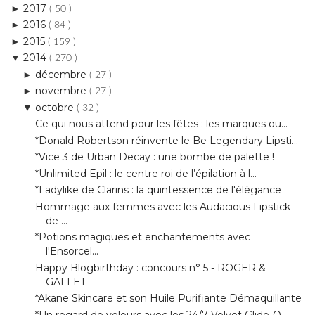
2014
▼
( 270 )
décembre
►
( 27 )
novembre
►
( 27 )
octobre
▼
( 32 )
Ce qui nous attend pour les fêtes : les marques ou...
*Donald Robertson réinvente le Be Legendary Lipsti...
*Vice 3 de Urban Decay : une bombe de palette !
*Unlimited Epil : le centre roi de l’épilation à l...
*Ladylike de Clarins : la quintessence de l'élégance
Hommage aux femmes avec les Audacious Lipstick
de ...
*Potions magiques et enchantements avec
l'Ensorcel...
Happy Blogbirthday : concours n° 5 - ROGER &
GALLET
*Akane Skincare et son Huile Purifiante Démaquillante
*Un regard de velours avec les 24/7 Velvet Glide-O...
*Hydrance Optimale d’Avène : le nouveau Sérum
Hydr...