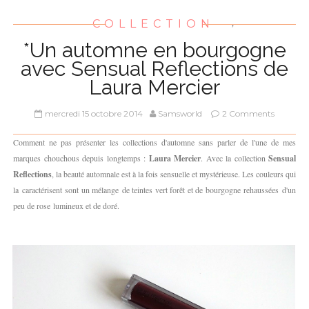
COLLECTION
,
*Un automne en bourgogne
avec Sensual Reflections de
Laura Mercier
mercredi 15 octobre 2014
Samsworld
2 Comments
Comment ne pas présenter les collections d'automne sans parler de l'une de mes
marques chouchous depuis longtemps :
Laura Mercier
. Avec la collection
Sensual
Reflections
, la beauté automnale est à la fois sensuelle et mystérieuse. Les couleurs qui
la caractérisent sont un mélange de teintes vert forêt et de bourgogne rehaussées d'un
peu de rose lumineux et de doré.