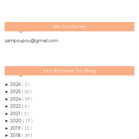
Me Contacter
sampoupou@gmail.com
Les Archives Du Blog
2026
►
( 3 )
2025
►
( 33 )
2024
►
( 59 )
2022
►
( 6 )
2021
►
( 3 )
2020
►
( 17 )
2019
►
( 11 )
2018
►
( 39 )
2017
►
( 50 )
2016
►
( 84 )
2015
►
( 159 )