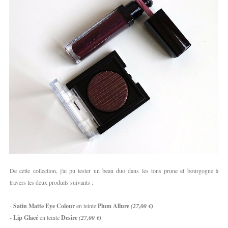
De cette collection, j'ai pu tester un beau duo dans les tons prune et bourgogne à
travers les deux produits suivants :
-
Satin Matte Eye Colour
en teinte
Plum Allure
(27,00 €)
-
Lip Glacé
en teinte
Desire
(27,00 €)