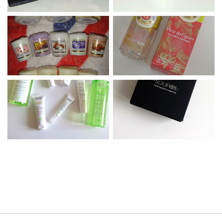
Développé par
Yo..!Templates
| Designé par
Leyzia
|
Copyright © 2016 Sammakeupaddict