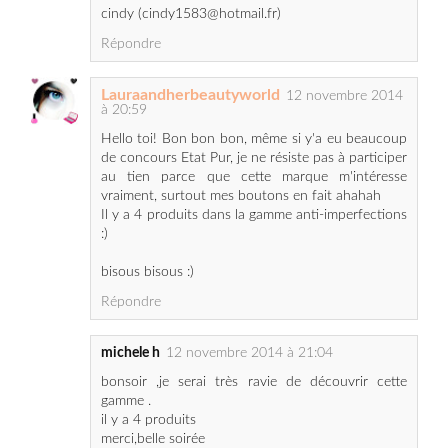
Lauraandherbeautyworld
12 novembre 2014
à 20:59
Hello toi! Bon bon bon, même si y'a eu beaucoup
de concours Etat Pur, je ne résiste pas à participer
au tien parce que cette marque m'intéresse
vraiment, surtout mes boutons en fait ahahah
Il y a 4 produits dans la gamme anti-imperfections
:)
bisous bisous :)
Répondre
michele h
12 novembre 2014 à 21:04
bonsoir ,je serai très ravie de découvrir cette
gamme .
il y a 4 produits
merci,belle soirée
mimi3631(at)hotmail(point)fr
Répondre