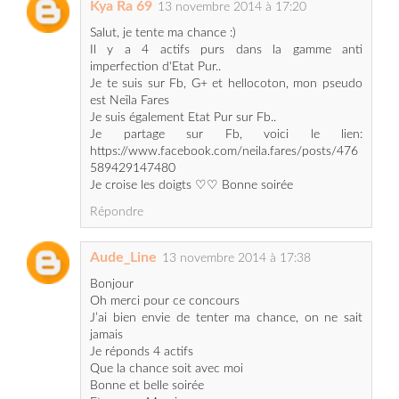
imperfection d'Etat Pur..
Je te suis sur Fb, G+ et hellocoton, mon pseudo
est Neïla Fares
Je suis également Etat Pur sur Fb..
Je partage sur Fb, voici le lien:
https://www.facebook.com/neila.fares/posts/476
589429147480
Je croise les doigts ♡♡ Bonne soirée
Répondre
Aude_Line
13 novembre 2014 à 17:38
Bonjour
Oh merci pour ce concours
J’ai bien envie de tenter ma chance, on ne sait
jamais
Je réponds 4 actifs
Que la chance soit avec moi
Bonne et belle soirée
Et encore Merci
audelilou56@yahoo.fr
Répondre