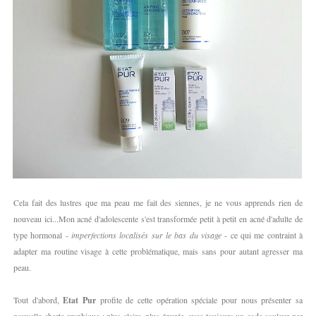
Cela fait des lustres que ma peau me fait des siennes, je ne vous apprends rien de
nouveau ici...Mon acné d'adolescente s'est transformée petit à petit en acné d'adulte de
type hormonal -
imperfections localisés sur le bas du visage
- ce qui me contraint à
adapter ma routine visage à cette problématique, mais sans pour autant agresser ma
peau.
Tout d'abord,
Etat Pur
profite de cette opération spéciale pour nous présenter sa