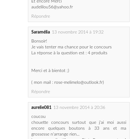
Saramélia
13 novembre 2014 à 19:32
Bonsoir!
Je vais tenter ma chance pour le concours
La réponse à la question est : 4 produits
Merci et à bientot ;)
( mon mail : rose-melimelo@outlook.fr)
Répondre
aurelie081
13 novembre 2014 à 20:36
coucou
chouette concours surtout que j'ai moi aussi
encore quelques boutons à 33 ans et ma
grossesse n'arrange rien...
la gamme d’actifs purs Etat Pur comporte 4
produits anti imperfections.
merkiiiii