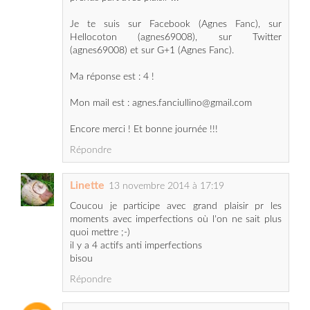
(agnes69008) et sur G+1 (Agnes Fanc).
Ma réponse est : 4 !
Mon mail est : agnes.fanciullino@gmail.com
Encore merci ! Et bonne journée !!!
Répondre
Linette
13 novembre 2014 à 17:19
Coucou je participe avec grand plaisir pr les
moments avec imperfections où l'on ne sait plus
quoi mettre ;-)
il y a 4 actifs anti imperfections
bisou
Répondre
Kya Ra 69
13 novembre 2014 à 17:20
Salut, je tente ma chance :)
Il y a 4 actifs purs dans la gamme anti