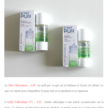
Le
Zinc Glucomate - A20
: un actif qui va agir sur la brillance et l'excès de sébum. Le
zinc est réputé pour rééquilibrer la peau tout en la purifiant et en l'apaisant.
L'
Acide Salicylique 2% - A22
:
l'acide salicylique a une action assainissante sur la
peau.
C
e dosage est préconisé pour les boutons et points noirs et va avoir une action