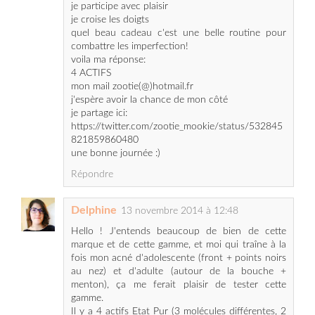
combattre les imperfection!
voila ma réponse:
4 ACTIFS
mon mail zootie(@)hotmail.fr
j'espère avoir la chance de mon côté
je partage ici:
https://twitter.com/zootie_mookie/status/532845
821859860480
une bonne journée :)
Répondre
Delphine
13 novembre 2014 à 12:48
Hello ! J'entends beaucoup de bien de cette
marque et de cette gamme, et moi qui traîne à la
fois mon acné d'adolescente (front + points noirs
au nez) et d'adulte (autour de la bouche +
menton), ça me ferait plaisir de tester cette
gamme.
Il y a 4 actifs Etat Pur (3 molécules différentes, 2
dosages différents de l'acide salicylique).
Merci à la marque et à toi pour ce concours.
feiti14@hotmail.fr