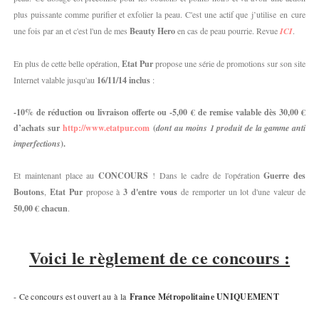
plus puissante comme purifier et exfolier la peau. C'est une actif que j’utilise en cure
une fois par an et c'est l'un de mes
Beauty Hero
en cas de peau pourrie. Revue
ICI
.
En plus de cette belle opération,
Etat Pur
propose une série de promotions sur son site
Internet valable jusqu'au
16/11/14 inclus
:
-10% de réduction ou livraison offerte ou -5,00 € de remise valable dès 30,00 €
d’achats sur
http://www.etatpur.com
(
dont au moins 1 produit de la gamme anti
imperfections
).
Et maintenant place au
CONCOURS
! Dans le cadre de l'opération
Guerre des
Boutons
,
Etat Pur
propose à
3 d'entre vous
de remporter un lot d'une valeur de
50,00 € chacun
.
Voici le règlement de ce concours :
- Ce concours est ouvert au à la
France Métropolitaine UNIQUEMENT