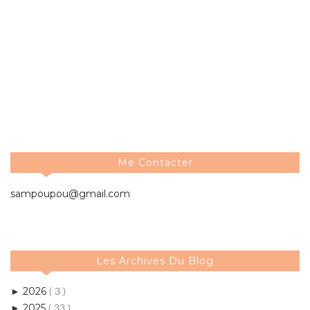
Me Contacter
sampoupou@gmail.com
Les Archives Du Blog
2026
►
( 3 )
2025
►
( 33 )