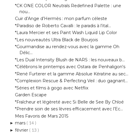
*CK ONE COLOR Neutrals Redefined Palette : une
nou...
Cuir d’Ange d’Hermès : mon parfum céleste
*Paradiso de Roberto Cavalli : le paradis à l’ital...
*Laura Mercier et ses Paint Wash Liquid Lip Color
*Les nouveautés Ultra Black de Bourjois
*Gourmandise au rendez-vous avec la gamme Oh
Délic...
*Les Dual Intensity Blush de NARS : les nouveaux b...
*Célébrons le printemps avec Ostara de Penhaligon's
*René Furterer et la gamme Absolue Kératine au sec...
*Complexion Rescue & Perfecting Veil : duo gagnant...
*Séries et films à gogo avec Netflix
Garden Escape
*Fraîcheur et légèreté avec Si Belle de See By Chloé
*Prendre soin de ses lèvres efficacement avec l’Ec...
Mes Favoris de Mars 2015
mars
►
( 14 )
février
►
( 13 )