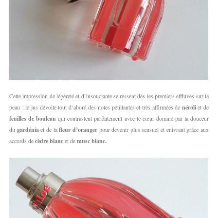
Cette impression de légèreté et d’insouciante se ressent dès les premiers effluves sur la
peau : le jus dévoile tout d’abord des notes pétillantes et très affirmées de
néroli
et de
feuilles de bouleau
qui contrastent parfaitement avec le cœur dominé par la douceur
du
gardénia
et de la
fleur d’oranger
pour devenir plus sensuel et enivrant grâce aux
accords de
cèdre blanc
et de
musc blanc.