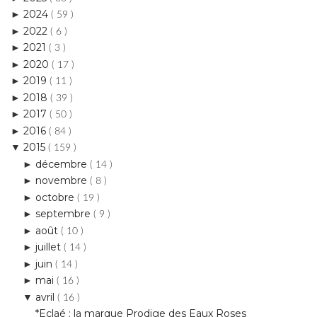
2024
►
( 59 )
2022
►
( 6 )
2021
►
( 3 )
2020
►
( 17 )
2019
►
( 11 )
2018
►
( 39 )
2017
►
( 50 )
2016
►
( 84 )
2015
▼
( 159 )
décembre
►
( 14 )
novembre
►
( 8 )
octobre
►
( 19 )
septembre
►
( 9 )
août
►
( 10 )
juillet
►
( 14 )
juin
►
( 14 )
mai
►
( 16 )
avril
▼
( 16 )
*Eclaé : la marque Prodige des Eaux Roses