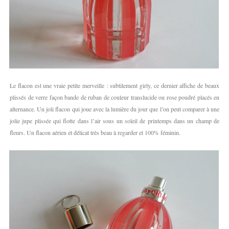
Le flacon est une vraie petite merveille : subtilement girly, ce dernier affiche de beaux
plissés de verre façon bande de ruban de couleur translucide ou rose poudré placés en
alternance. Un joli flacon qui joue avec la lumière du jour que l’on peut comparer à une
jolie jupe plissée qui flotte dans l’air sous un soleil de printemps dans un champ de
fleurs. Un flacon aérien et délicat très beau à regarder et 100% féminin.