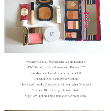
*Couleur Caramel : base lissante velours matifiante
*UNE Beauty : stick anticernes Anti-Fatigue A07
bareMinerals : fond de teint READY R330
Collection 2000 : anti cernes Medium
*Too Faced : poudre Chocolate Soleil pour réchauffer le teint
*Clarins : Blush Prodige 08 Sweet Rose
*Eye Care : poudre libre ultramicronisée pêche dorée