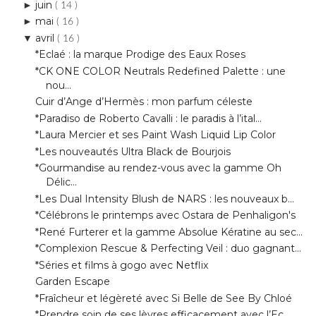
*Eclaé : la marque Prodige des Eaux Roses
*CK ONE COLOR Neutrals Redefined Palette : une
nou...
Cuir d’Ange d’Hermès : mon parfum céleste
*Paradiso de Roberto Cavalli : le paradis à l’ital...
*Laura Mercier et ses Paint Wash Liquid Lip Color
*Les nouveautés Ultra Black de Bourjois
*Gourmandise au rendez-vous avec la gamme Oh
Délic...
*Les Dual Intensity Blush de NARS : les nouveaux b...
*Célébrons le printemps avec Ostara de Penhaligon's
*René Furterer et la gamme Absolue Kératine au sec...
*Complexion Rescue & Perfecting Veil : duo gagnant...
*Séries et films à gogo avec Netflix
Garden Escape
*Fraîcheur et légèreté avec Si Belle de See By Chloé
*Prendre soin de ses lèvres efficacement avec l’Ec...
Mes Favoris de Mars 2015
mars
►
( 14 )