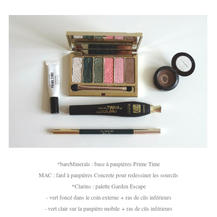
*bareMinerals : base à paupières Prime Time
MAC : fard à paupières Concrete pour redessiner les sourcils
*Clarins : palette Garden Escape
- vert foncé dans le coin externe + ras de cils inférieurs
- vert clair sur la paupière mobile + ras de cils inférieurs