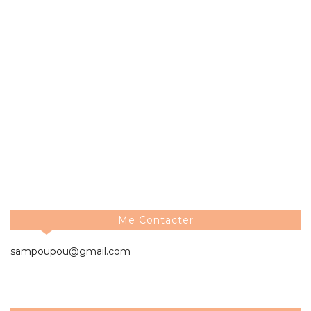
Me Contacter
sampoupou@gmail.com
Les Archives Du Blog
2026
►
( 3 )