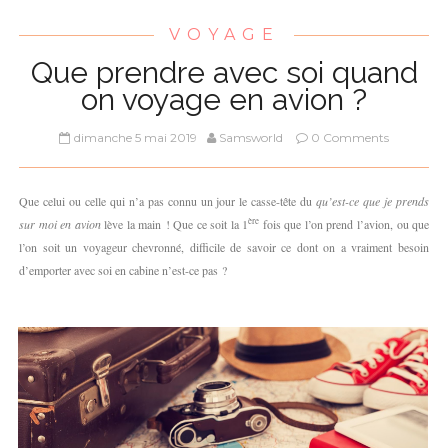
VOYAGE
Que prendre avec soi quand
on voyage en avion ?
dimanche 5 mai 2019
Samsworld
0 Comments
Que celui ou celle qui n’a pas connu un jour le casse-tête du
qu’est-ce que je prends
ère
sur moi en avion
lève la main ! Que ce soit la 1
fois que l’on prend l’avion, ou que
l’on soit un voyageur chevronné, difficile de savoir ce dont on a vraiment besoin
d’emporter avec soi en cabine n’est-ce pas ?