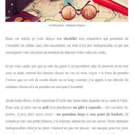
Crédit photo - Madame Figaro
Dans cet article, je vous dresse une
checklist
non exhaustive qui permettra de
s’installer en cabine sans être encombrée car tout n’est pas indispensable et qui par
conséquent vous rassurera au moment de déposer votre valise en soute.
Je ne vous cache pas que je suis du genre à m’encombrer afin de pouvoir avoir tout
sous la main, surtout des fameux choses
au cas où
vous voyez ? A force de prendre
l’avion, que ce soit de courte durée ou en long courrier, j’ai appris à me délester de
certaines choses et à ne prendre sur moi que l’essentiel.
Avant toute chose, il très important d’avoir une tenue dans laquelle on se sente à l’aise.
Pour cela, je mise sur un
pull
avec par-dessus
un gilet à capuche
–
car oui dans les
avions, il peut faire assez froid
–
un pantalon large
et
une paire de baskets
. Et
comme je suis une petite frileuse, j’ai toujours autour du cou un snood. Deux éléments
indispensables dont je ne peux vraiment ne pas me passer : un masque pour les yeux