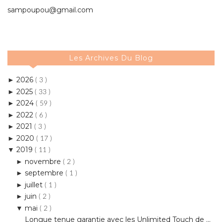
Les Archives Du Blog
2026
►
( 3 )
2025
►
( 33 )
2024
►
( 59 )
2022
►
( 6 )
2021
►
( 3 )
2020
►
( 17 )
2019
▼
( 11 )
novembre
►
( 2 )
septembre
►
( 1 )
juillet
►
( 1 )
juin
►
( 2 )
mai
▼
( 2 )
Longue tenue garantie avec les Unlimited Touch de ...
Que prendre avec soi quand on voyage en avion ?
mars
►
( 2 )
février
►