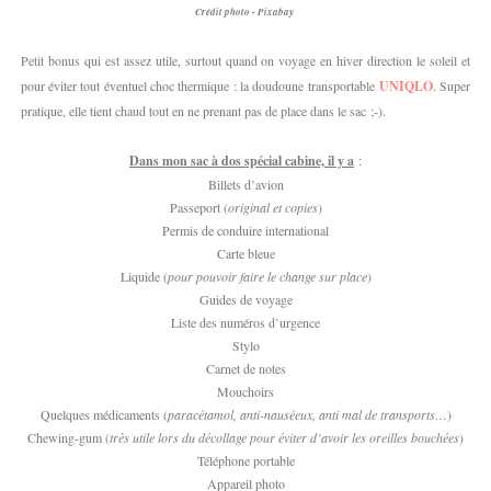
Crédit photo - Pixabay
Petit bonus qui est assez utile, surtout quand on voyage en hiver direction le soleil et
pour éviter tout éventuel choc thermique : la doudoune transportable
UNIQLO
. Super
pratique, elle tient chaud tout en ne prenant pas de place dans le sac ;-).
Dans mon sac à dos spécial cabine, il y a
:
Billets d’avion
Passeport (
original et copies
)
Permis de conduire international
Carte bleue
Liquide (
pour pouvoir faire le change sur place
)
Guides de voyage
Liste des numéros d’urgence
Stylo
Carnet de notes
Mouchoirs
Quelques médicaments (
paracétamol, anti-nauséeux, anti mal de transports…
)
Chewing-gum (
très utile lors du décollage pour éviter d’avoir les oreilles bouchées
)
Téléphone portable
Appareil photo