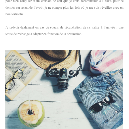
pour bien roupiller et un coussin de cou que je vous recommande à 1000% pour ce
dernier car avant de l’avoir, je ne compte plus les fois où je me suis réveillée avec un
bon torticolis.
A prévoir également en cas de soucis de récupération de sa valise à l’arrivée : une
tenue de rechange à adapter en fonction de la destination.