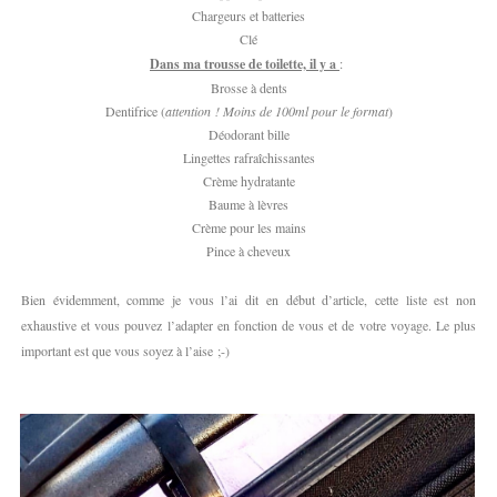
Chargeurs et batteries
Clé
Dans ma trousse de toilette, il y a
:
Brosse à dents
Dentifrice (
attention ! Moins de 100ml pour le format
)
Déodorant bille
Lingettes rafraîchissantes
Crème hydratante
Baume à lèvres
Crème pour les mains
Pince à cheveux
Bien évidemment, comme je vous l’ai dit en début d’article, cette liste est non
exhaustive et vous pouvez l’adapter en fonction de vous et de votre voyage. Le plus
important est que vous soyez à l’aise ;-)