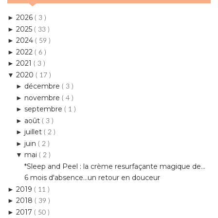
2024
►
( 59 )
2022
►
( 6 )
2021
►
( 3 )
2020
▼
( 17 )
décembre
►
( 3 )
novembre
►
( 4 )
septembre
►
( 1 )
août
►
( 3 )
juillet
►
( 2 )
juin
►
( 2 )
mai
▼
( 2 )
*Sleep and Peel : la crème resurfaçante magique de...
6 mois d'absence...un retour en douceur
2019
►
( 11 )
2018
►
( 39 )
2017
►
( 50 )
2016
►
( 84 )
2015
►
( 159 )
2014
►
( 270 )