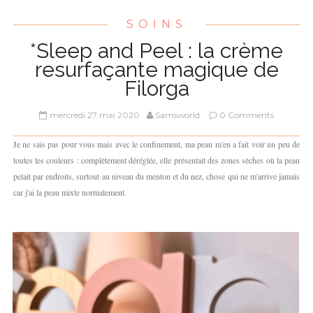
SOINS
*Sleep and Peel : la crème
resurfaçante magique de
Filorga
mercredi 27 mai 2020
Samsworld
0 Comments
Je ne sais pas pour vous mais avec le confinement, ma peau m'en a fait voir un peu de
toutes les couleurs : complètement déréglée, elle présentait des zones sèches où la peau
pelait par endroits, surtout au niveau du menton et du nez, chose qui ne m'arrive jamais
car j'ai la peau mixte normalement.