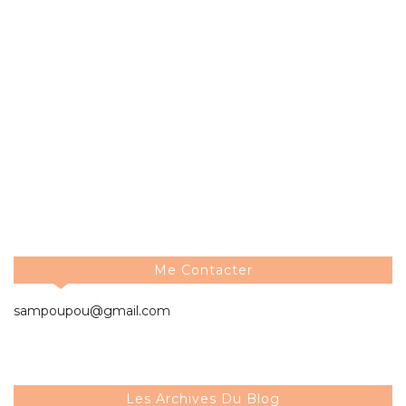
Me Contacter
sampoupou@gmail.com
Les Archives Du Blog
2026
►
( 3 )
2025
►
( 33 )