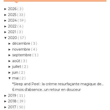
2024
►
( 59 )
2022
►
( 6 )
2021
►
( 3 )
2020
▼
( 17 )
décembre
►
( 3 )
novembre
►
( 4 )
septembre
►
( 1 )
août
►
( 3 )
juillet
►
( 2 )
juin
►
( 2 )
mai
▼
( 2 )
*Sleep and Peel : la crème resurfaçante magique de...
6 mois d'absence...un retour en douceur
2019
►
( 11 )
2018
►
( 39 )
2017
►
( 50 )
2016
►
( 84 )
2015
►
( 159 )
2014
►
( 270 )