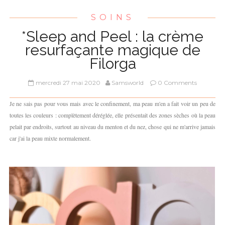
SOINS
*Sleep and Peel : la crème
resurfaçante magique de
Filorga
mercredi 27 mai 2020
Samsworld
0 Comments
Je ne sais pas pour vous mais avec le confinement, ma peau m'en a fait voir un peu de
toutes les couleurs : complètement déréglée, elle présentait des zones sèches où la peau
pelait par endroits, surtout au niveau du menton et du nez, chose qui ne m'arrive jamais
car j'ai la peau mixte normalement.