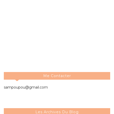
Me Contacter
sampoupou@gmail.com
Les Archives Du Blog
2026
►
( 3 )
2025
►
( 33 )