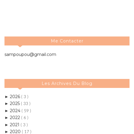
Me Contacter
sampoupou@gmail.com
Les Archives Du Blog
2026
►
( 3 )
2025
►
( 33 )
2024
►
( 59 )
2022
►
( 6 )
2021
►
( 3 )
2020
►
( 17 )
2019
►
( 11 )
2018
►
( 39 )
2017
►
( 50 )