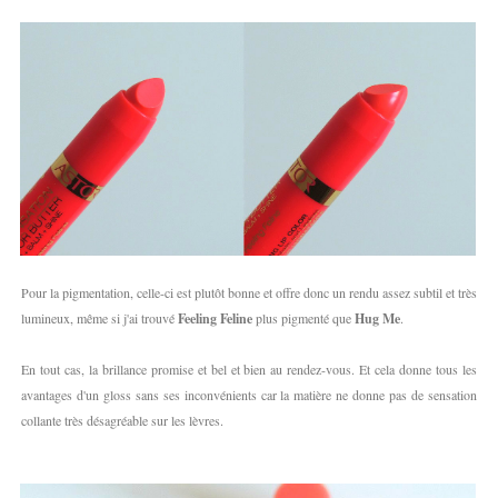
Pour la pigmentation, celle-ci est plutôt bonne et offre donc un rendu assez subtil et très
lumineux, même si j'ai trouvé
Feeling Feline
plus pigmenté que
Hug Me
.
En tout cas, la brillance promise et bel et bien au rendez-vous. Et cela donne tous les
avantages d'un gloss sans ses inconvénients car la matière ne donne pas de sensation
collante très désagréable sur les lèvres.