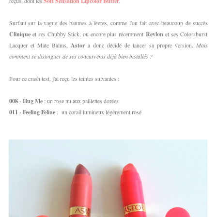
reçus, dont les
Soft Sensation Lipcolor Butter
.
Surfant sur la vague des baumes à lèvres, comme l'on fait avec beaucoup de succès
Clinique
et ses Chubby Stick, ou encore plus récemment
Revlon
et ses Colorsburst
Lacquer et Mate Balms,
Astor
a donc décidé de lancer sa propre version.
Mais
comment se distinguer de ses concurrents déjà bien installés ?
Pour ce crash test, j'ai reçu les teintes suivantes :
008 - Hug Me
: un rose nu aux paillettes dorées
011 - Feeling Feline
: un corail lumineux légèrement rosé