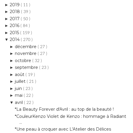
2016
►
( 84 )
2015
►
( 159 )
2014
▼
( 270 )
décembre
►
( 27 )
novembre
►
( 27 )
octobre
►
( 32 )
septembre
►
( 23 )
août
►
( 19 )
juillet
►
( 21 )
juin
►
( 23 )
mai
►
( 22 )
avril
▼
( 22 )
*La Beauty Forever d'Avril : au top de la beauté !
*CouleurKenzo Violet de Kenzo : hommage à Radiant
...
*Une peau à croquer avec L'Atelier des Délices
Models Own et ses vernis Hyper Gel : top ou flop ?
*Welcome to the Jungle Fever avec Artdeco
*Le Cellularose Brightening CC Lumi-Serum de By Te...