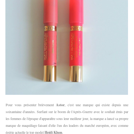
Pour vous présenter brièvement
Astor
, c'est une marque qui existe depuis une
soixantaine d'années. Surfant sur le boom de l'Après-Guerre avec le souhait émis par
les femmes de l'époque d'apparaître sous leur meilleur jour, la marque a lancé sa propre
marque de maquillage faisant d'elle l'un des leaders du marché européen, avec comme
égérie actuelle le top model
Heidi Klum
.