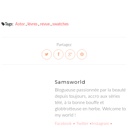
Tags:
Astor
,
lèvres
,
revue
,
swatches
Partagez
Samsworld
Blogueuse passionnée par la beauté depuis toujours, accro aux
séries télé, à la bonne bouffe et globtrotteuse en herbe.
Welcome to my world !
Facebook
• Twitter
•Instagram
• Google+
• Hellocoton
Vous aimerez aussi