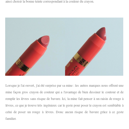
ainsi choisir la bonne teinte correspondant à la couleur du crayon.
Lorsque je l'ai ouvert, j'ai été surprise par sa mine : les autres marques nous offrent une
mine façon gros crayon de couleur qui a l'avantage de bien dessiner le contour et de
remplir les lèvres sans risque de bavure. Ici, la mine fait penser à un raisin de rouge à
lèvres, ce que je trouve très ingénieux car le geste pour poser le crayon est semblable à
celui de poser un rouge à lèvres. Donc aucun risque de bavure grâce à ce geste
familier.