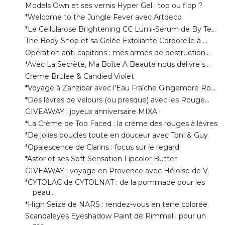
The Body Shop et sa Gelée Exfoliante Corporelle à ...
Opération anti-capitons : mes armes de destruction...
*Avec La Secrète, Ma Boîte A Beauté nous délivre s...
Creme Brulee & Candied Violet
*Voyage à Zanzibar avec l'Eau Fraîche Gingembre Ro...
*Des lèvres de velours (ou presque) avec les Rouge...
GIVEAWAY : joyeux anniversaire MIXA !
*La Crème de Too Faced : la crème des rouges à lèvres
*De jolies boucles toute en douceur avec Toni & Guy
*Opalescence de Clarins : focus sur le regard
*Astor et ses Soft Sensation Lipcolor Butter
GIVEAWAY : voyage en Provence avec Héloïse de V.
*CYTOLAC de CYTOLNAT : de la pommade pour les
peau...
*High Seize de NARS : rendez-vous en terre colorée
Scandaleyes Eyeshadow Paint de Rimmel : pour un
ma...
Mes Favoris de Mars 2014
mars
►
( 16 )