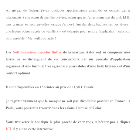
Au niveau de l'odeur, j'avais quelques appréhensions avant de les essayer car je
m'attendais à une odeur de menthe poivrée, odeur que je n'affectionne pas du tout. Et là,
mes craintes se sont envolées lorsque j'ai posé l'un des deux baumes sur les lèvres :
une légère odeur sucrée de vanille s'y est dégagée pour rendre l'application beaucoup
plus agréable ! Me voilà soulagée !
Ces
Soft Sensation Lipcolor Butter
de la marque Astor ont su conquérir mes
lèvres en se distinguant de ses concurrents par un procédé d'application
ingénieux et une formule très agréable à poser dotée d'une belle brillance et d'un
confort optimal.
Il sont disponibles en 13 teintes au prix de 11,90 € l'unité.
Je regrette vraiment que la marque ne soit pas disponible partout en France : à
Paris, vous pouvez la trouver dans les salons Culture of Color.
Vous trouverez la boutique la plus proche de chez vous, n'hésitez pas à cliquer
ICI
, il y a une carte interactive.